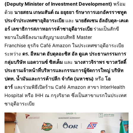
(Deputy Minister of Investment Development)
พร้อม
ด้วย
นายสธน เกษมสันต์ ณ อยุธยา รักษาการเอกอัครราชทูต
ประจำประเทศซาอุดิอาระเบีย
และ
นายฮัดเซน อัลอับดุล-เคเด
อร์ เลขาธิการสภาหอการค้าซาอุดีอาระเบีย
ร่วมเป็นสักขี
พยานในพิธีลงนามสัญญามอบสิทธิ Master
Franchise ธุรกิจ Café Amazon ในประเทศซาอุดีอาระเบีย
ระหว่าง
ดร. อีหมาด อับดุลอะซิส อัล ดูแค ประธานกรรมการ
กลุ่มบริษัท แอดวานซ์ ซิสเต็ม
และ
นางสาวจิราพร ขาวสวัสดิ์
ประธานเจ้าหน้าที่บริหารและกรรมการผู้จัดการใหญ่ บริษัท
ปตท. น้ำมันและการค้าปลีก จำกัด (มหาชน)
หรือ
โอ
อาร์
และร่วมพิธีเปิดร้าน Café Amazon สาขา InterHealth
Hospital หรือ IHH ณ กรุงริยาด ซึ่งเป็นสาขาแรกในประเทศ
ซาอุดีอาระเบีย