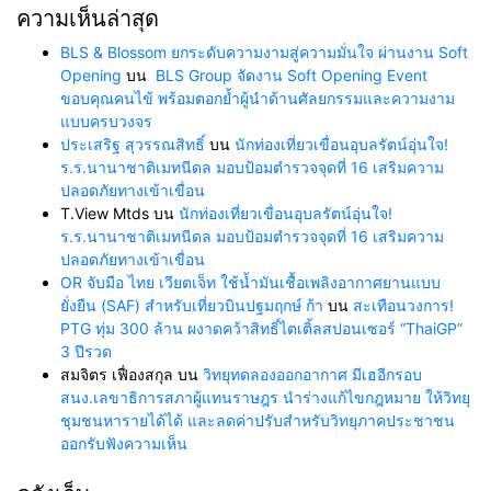
ความเห็นล่าสุด
BLS & Blossom ยกระดับความงามสู่ความมั่นใจ ผ่านงาน Soft
Opening
บน
BLS Group จัดงาน Soft Opening Event
ขอบคุณคนไข้ พร้อมตอกย้ำผู้นำด้านศัลยกรรมและความงาม
แบบครบวงจร
ประเสริฐ สุวรรณสิทธิ์
บน
นักท่องเที่ยวเขื่อนอุบลรัตน์อุ่นใจ!
ร.ร.นานาชาติเมทนีดล มอบป้อมตำรวจจุดที่ 16 เสริมความ
ปลอดภัยทางเข้าเขื่อน
T.View Mtds
บน
นักท่องเที่ยวเขื่อนอุบลรัตน์อุ่นใจ!
ร.ร.นานาชาติเมทนีดล มอบป้อมตำรวจจุดที่ 16 เสริมความ
ปลอดภัยทางเข้าเขื่อน
OR จับมือ ไทย เวียตเจ็ท ใช้น้ำมันเชื้อเพลิงอากาศยานแบบ
ยั่งยืน (SAF) สำหรับเที่ยวบินปฐมฤกษ์ ก้า
บน
สะเทือนวงการ!
PTG ทุ่ม 300 ล้าน ผงาดคว้าสิทธิ์ไตเติ้ลสปอนเซอร์ “ThaiGP”
3 ปีรวด
สมจิตร เฟื่องสกุล
บน
วิทยุทดลองออกอากาศ มีเฮอีกรอบ
สนง.เลขาธิการสภาผู้แทนราษฎร นำร่างแก้ไขกฎหมาย ให้วิทยุ
ชุมชนหารายได้ได้ และลดค่าปรับสำหรับวิทยุภาคประชาชน
ออกรับฟังความเห็น