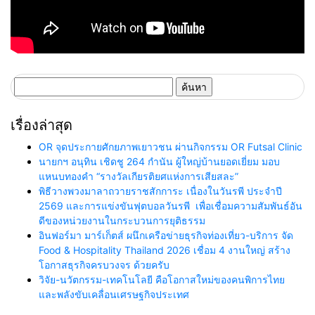
ค้นหา
สำหรับ:
เรื่องล่าสุด
OR จุดประกายศักยภาพเยาวชน ผ่านกิจกรรม OR Futsal Clinic
นายกฯ อนุทิน เชิดชู 264 กำนัน ผู้ใหญ่บ้านยอดเยี่ยม มอบ
แหนบทองคำ “รางวัลเกียรติยศแห่งการเสียสละ”
พิธีวางพวงมาลาถวายราชสักการะ เนื่องในวันรพี ประจำปี
2569 และการแข่งขันฟุตบอลวันรพี เพื่อเชื่อมความสัมพันธ์อัน
ดีของหน่วยงานในกระบวนการยุติธรรม
อินฟอร์มา มาร์เก็ตส์ ผนึกเครือข่ายธุรกิจท่องเที่ยว-บริการ จัด
Food & Hospitality Thailand 2026 เชื่อม 4 งานใหญ่ สร้าง
โอกาสธุรกิจครบวงจร ด้วยครับ
วิจัย-นวัตกรรม-เทคโนโลยี คือโอกาสใหม่ของคนพิการไทย
และพลังขับเคลื่อนเศรษฐกิจประเทศ