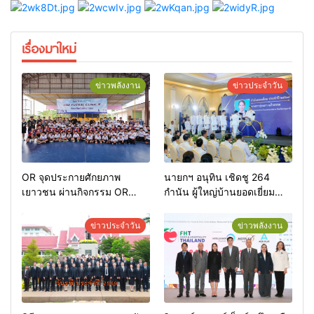
เรื่องมาใหม่
ข่าวพลังงาน
ข่าวประจำวัน
OR จุดประกายศักยภาพ
นายกฯ อนุทิน เชิดชู 264
เยาวชน ผ่านกิจกรรม OR
กำนัน ผู้ใหญ่บ้านยอดเยี่ยม
Futsal Clinic
มอบแหนบทองคำ “รางวัล
เกียรติยศแห่งการเสียสละ”
ข่าวประจำวัน
ข่าวพลังงาน