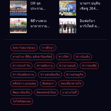
OR จุด
นายกฯ อนุทิน
ประกาย
เชิดชู 264
ศักยภาพ
กำนัน ผู้ใหญ่
เยาวชน ผ่าน
บ้านยอดเยี่ยม
พิธีวางพวง
อินฟอร์มา
กิจกรรม OR
มอบแหนบ
มาลาถวาย
มาร์เก็ตส์ ผนึก
Futsal Clinic
ทองคำ
ราชสักการะ
เครือข่าย
“รางวัล
เนื่องในวันรพี
ธุรกิจท่อง
เกียรติยศแห่ง
ประจำปี
เที่ยว-บริการ
การเสียสละ”
2569 และ
จัด Food &
Anti-Fake News
การศึกษา
การแข่งขัน
Hospitality
ขายบ้าน-ที่ดิน-อสังหาริมทรัพย์
ข่าวกีฬา
ข่าวบันเทิง
ฟุตบอลวันรพี
Thailand
เพื่อเชื่อม
2026 เชื่อม 4
ข่าวประจำวัน
ข่าวพลังงาน
ข่าวยานยนต์
ข่าวรอบทิศ
ความสัมพันธ์
งานใหญ่
อันดีของ
สร้างโอกาส
ข่าวรับสมัตรงาน
ข่าวเด่นท้องถิ่น
ข่าวเศรษฐกิจ
หน่วยงานใน
ธุรกิจครบ
กระบวนการ
วงจร ด้วยครับ
คลิปข่าว youtube
ติดต่อเรา
ท่องเที่ยวตามใจ
ยุติธรรม
พัฒนาท้องถิ่น
อัพเดทหนังใหม่
แวดวงไอที
ไฮไลท์ฟุตบอล