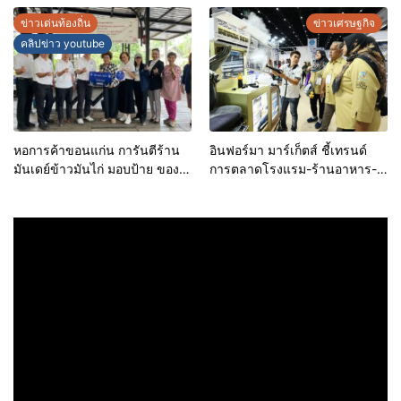
ดีลพิเศษลดสูงสุด 70%
ข่าวเด่นท้องถิ่น
ข่าวเศรษฐกิจ
คลิปข่าว youtube
หอการค้าขอนแก่น การันตีร้าน
อินฟอร์มา มาร์เก็ตส์ ชี้เทรนด์
มันเดย์ข้าวมันไก่ มอบป้าย ของดี
การตลาดโรงแรม-ร้านอาหาร-
ขอนแก่น ประจำปี 2569 เชิดชูผู้
ธุรกิจบริการ ชูสุขอนามัยสีเขียว-
ประกอบการคุณภาพ ยกระดับ
เทคโนโลยีอัจฉริยะ พลิกหลังบ้าน
มาตรฐาน สร้างความเชื่อมั่นให้ผู้
เป็นจุดขายใหม่ เผยงาน Food &
บริโภค
Hospitality Thailand 2026
เตรียมขนทัพโซลูชันด้านสุข
อนามัยล่าสุดร่วมโชว์