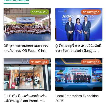
ข่าวพลังงาน
ข่าวเศรษฐกิจ
OR จุดประกายศักยภาพเยาวชน
ผู้เชี่ยวชาญชี้ การตรวจวินิจฉัยที่
ผ่านกิจกรรม OR Futsal Clinic
รวดเร็วและแม่นยำ คือกุญแจ
สำคัญสู่การยุติวัณโรคใน
ประเทศไทย
ข่าวเศรษฐกิจ
ข่าวเศรษฐกิจ
ELLE เปิดตัวแฟชั่นเดสติเนชั่น
Local Enterprises Exposition
แห่งใหม่ @ Siam Premium
2026
Outlets ช้อปครบทุกสไตล์ พร้อม