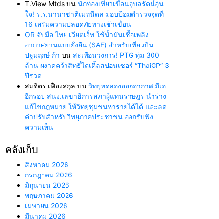
T.View Mtds
บน
นักท่องเที่ยวเขื่อนอุบลรัตน์อุ่น
ใจ! ร.ร.นานาชาติเมทนีดล มอบป้อมตำรวจจุดที่
16 เสริมความปลอดภัยทางเข้าเขื่อน
OR จับมือ ไทย เวียตเจ็ท ใช้น้ำมันเชื้อเพลิง
อากาศยานแบบยั่งยืน (SAF) สำหรับเที่ยวบิน
ปฐมฤกษ์ ก้า
บน
สะเทือนวงการ! PTG ทุ่ม 300
ล้าน ผงาดคว้าสิทธิ์ไตเติ้ลสปอนเซอร์ “ThaiGP” 3
ปีรวด
สมจิตร เฟื่องสกุล
บน
วิทยุทดลองออกอากาศ มีเฮ
อีกรอบ สนง.เลขาธิการสภาผู้แทนราษฎร นำร่าง
แก้ไขกฎหมาย ให้วิทยุชุมชนหารายได้ได้ และลด
ค่าปรับสำหรับวิทยุภาคประชาชน ออกรับฟัง
ความเห็น
คลังเก็บ
สิงหาคม 2026
กรกฎาคม 2026
มิถุนายน 2026
พฤษภาคม 2026
เมษายน 2026
มีนาคม 2026