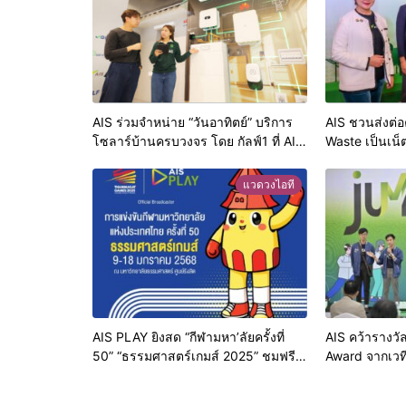
AIS ร่วมจำหน่าย “วันอาทิตย์” บริการ
AIS ชวนส่งต่อ
โซลาร์บ้านครบวงจร โดย กัลฟ์1 ที่ AIS
Waste เป็นเน็ต
Shop ทั่วประเทศ เติมเต็มไลฟ์สไตล์ผู้
สร้างโอกาสการเร
บริโภคที่ใส่ใจสิ่งแวดล้อม
ห่างไกล ลดควา
แวดวงไอที
AIS PLAY ยิงสด “กีฬามหา’ลัยครั้งที่
AIS คว้ารางวั
50” “ธรรมศาสตร์เกมส์ 2025” ชมฟรี
Award จากเวที
ทุกเครือข่าย ที่เดี่ยวเท่านั้น จัดเต็ม 9
Awards 2024 
ช่อง FULL HD เปิดฉาก 9 ม.ค
ด้านการส่งต่อพ