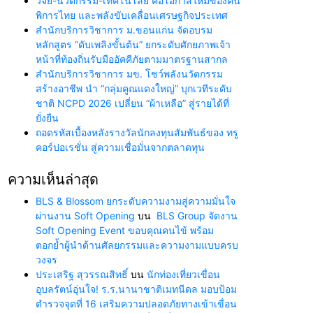
วิจัย-นวัตกรรม-เทคโนโลยี คือโอกาสใหม่ของคน
พิการไทย และพลังขับเคลื่อนเศรษฐกิจประเทศ
สำนักบริการวิชาการ ม.ขอนแก่น จัดอบรม
หลักสูตร “ดับเพลิงขั้นต้น” ยกระดับศักยภาพเจ้า
หน้าที่ท้องถิ่นรับมืออัคคีภัยตามมาตรฐานสากล
สำนักบริการวิชาการ มข. โชว์พลังนวัตกรรม
สร้างอาชีพ นำ “กลุ่มคูณแดงใหญ่” บุกเวทีระดับ
ชาติ NCPD 2026 เปลี่ยน “ผ้าเหลือ” สู่รายได้ที่
ยั่งยืน
ถอดรหัสเบื้องหลังรางวัลนักลงทุนสัมพันธ์ของ ทรู
คอร์ปอเรชั่น สู่ความเชื่อมั่นจากตลาดทุน
ความเห็นล่าสุด
BLS & Blossom ยกระดับความงามสู่ความมั่นใจ
ผ่านงาน Soft Opening
บน
BLS Group จัดงาน
Soft Opening Event ขอบคุณคนไข้ พร้อม
ตอกย้ำผู้นำด้านศัลยกรรมและความงามแบบครบ
วงจร
ประเสริฐ สุวรรณสิทธิ์
บน
นักท่องเที่ยวเขื่อน
อุบลรัตน์อุ่นใจ! ร.ร.นานาชาติเมทนีดล มอบป้อม
ตำรวจจุดที่ 16 เสริมความปลอดภัยทางเข้าเขื่อน