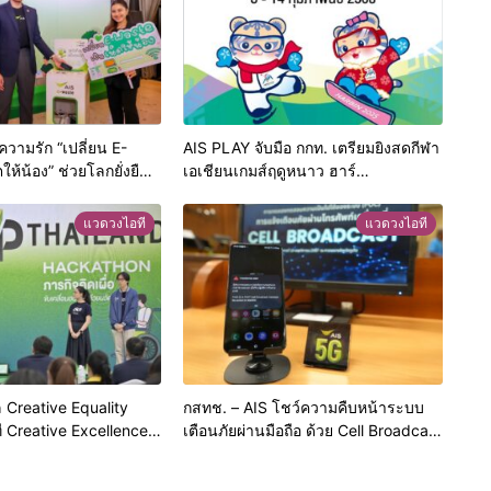
ความรัก “เปลี่ยน E-
AIS PLAY จับมือ กกท. เตรียมยิงสดกีฬา
ให้น้อง” ช่วยโลกยั่งยืน
เอเชียนเกมส์ฤดูหนาว ฮาร์
ียนรู้ให้เด็กๆ ในพื้นที่
บิน 2025ชวนคนไทยส่งแรงใจเชียร์ทัพ
มเหลื่อมล้ำทางดิจิทัล
นักกีฬา
แวดวงไอที
แวดวงไอที
ล Creative Equality
กสทช. – AIS โชว์ความคืบหน้าระบบ
 Creative Excellence
เตือนภัยผ่านมือถือ ด้วย Cell Broadcast
สะท้อนความเป็นเลิศ
บน LIVE Networkกลางภูเก็ต พร้อม
ลังสร้างสรรค์เพื่อสังคม
เชื่อมต่อกับศูนย์บัญชาการกลางของ