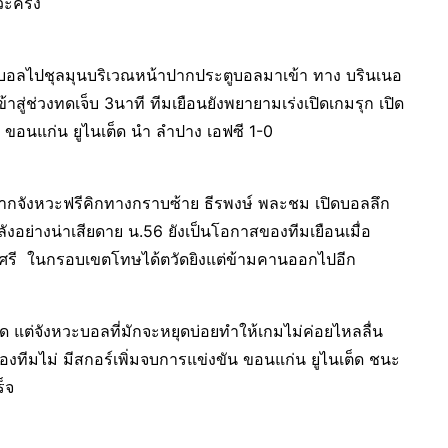
ะครั้ง
่อบอลไปชุลมุนบริเวณหน้าปากประตูบอลมาเข้า ทาง บรินเนอ
เข้าสู่ช่วงทดเจ็บ 3นาที ทีมเยือนยังพยายามเร่งเปิดเกมรุก เปิด
รก ขอนแก่น ยูไนเต็ด นำ ลำปาง เอฟซี 1-0
นจากจังหวะฟรีคิกทางกราบซ้าย ธีรพงษ์ พละชม เปิดบอลลึก
อย่างน่าเสียดาย น.56 ยังเป็นโอกาสของทีมเยือนเมื่อ
จน์ศรี ในกรอบเขตโทษได้ตวัดยิงแต่ข้ามคานออกไปอีก
ฟัด แต่จังหวะบอลที่มักจะหยุดบ่อยทำให้เกมไม่ค่อยไหลลื่น
สองทีมไม่ มีสกอร์เพิ่มจบการแข่งขัน ขอนแก่น ยูไนเต็ด ชนะ
ร็จ