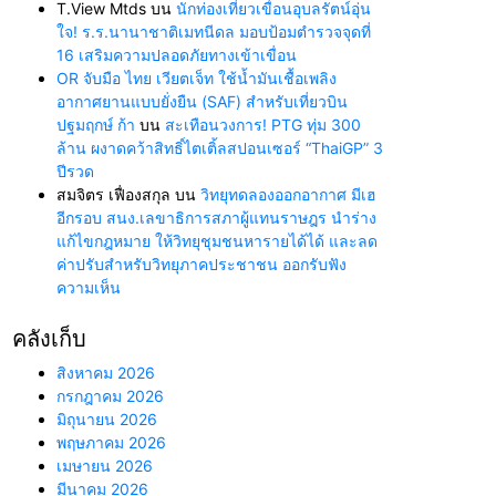
T.View Mtds
บน
นักท่องเที่ยวเขื่อนอุบลรัตน์อุ่น
ใจ! ร.ร.นานาชาติเมทนีดล มอบป้อมตำรวจจุดที่
16 เสริมความปลอดภัยทางเข้าเขื่อน
OR จับมือ ไทย เวียตเจ็ท ใช้น้ำมันเชื้อเพลิง
อากาศยานแบบยั่งยืน (SAF) สำหรับเที่ยวบิน
ปฐมฤกษ์ ก้า
บน
สะเทือนวงการ! PTG ทุ่ม 300
ล้าน ผงาดคว้าสิทธิ์ไตเติ้ลสปอนเซอร์ “ThaiGP” 3
ปีรวด
สมจิตร เฟื่องสกุล
บน
วิทยุทดลองออกอากาศ มีเฮ
อีกรอบ สนง.เลขาธิการสภาผู้แทนราษฎร นำร่าง
แก้ไขกฎหมาย ให้วิทยุชุมชนหารายได้ได้ และลด
ค่าปรับสำหรับวิทยุภาคประชาชน ออกรับฟัง
ความเห็น
คลังเก็บ
สิงหาคม 2026
กรกฎาคม 2026
มิถุนายน 2026
พฤษภาคม 2026
เมษายน 2026
มีนาคม 2026