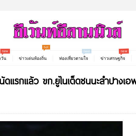
hot
new
new
best
วัน
ข่าวเด่นท้องถิ่น
ท่องเที่ยวตามใจ
ข่าวเศรษฐกิจ
นัดแรกแล้ว ขก.ยูไนเต็ดชนนะลำปางเอฟ