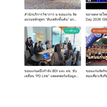
สำนักบริการวิชาการ ม.ขอนแก่น จัด
ขยายตลาดใหม
อบรมหลักสูตร “ดับเพลิงขั้นต้น” ยก
Day 2026 (S
ระดับศักยภาพเจ้าหน้าที่ท้องถิ่นรับมือ
อัคคีภัยตามมาตรฐานสากล
การศึกษา
ข่าวเด่นท้อง
ขอนแก่นผนึกกำลัง BDI และ มข. ขับ
ขอนแก่นจัดกิจก
เคลื่อน “PD Link” แพลตฟอร์มข้อมูล
ท่องเที่ยวเชิ
เมืองอัจฉริยะ มุ่งเป้าการบริหารงานบน
“แคนแก่นคูนม
ฐานข้อมูลที่แม่นยำและยั่งยืน