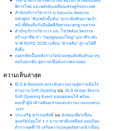
วิจัย-นวัตกรรม-เทคโนโลยี คือโอกาสใหม่ของคน
พิการไทย และพลังขับเคลื่อนเศรษฐกิจประเทศ
สำนักบริการวิชาการ ม.ขอนแก่น จัดอบรม
หลักสูตร “ดับเพลิงขั้นต้น” ยกระดับศักยภาพเจ้า
หน้าที่ท้องถิ่นรับมืออัคคีภัยตามมาตรฐานสากล
สำนักบริการวิชาการ มข. โชว์พลังนวัตกรรม
สร้างอาชีพ นำ “กลุ่มคูณแดงใหญ่” บุกเวทีระดับ
ชาติ NCPD 2026 เปลี่ยน “ผ้าเหลือ” สู่รายได้ที่
ยั่งยืน
ถอดรหัสเบื้องหลังรางวัลนักลงทุนสัมพันธ์ของ ทรู
คอร์ปอเรชั่น สู่ความเชื่อมั่นจากตลาดทุน
ความเห็นล่าสุด
BLS & Blossom ยกระดับความงามสู่ความมั่นใจ
ผ่านงาน Soft Opening
บน
BLS Group จัดงาน
Soft Opening Event ขอบคุณคนไข้ พร้อม
ตอกย้ำผู้นำด้านศัลยกรรมและความงามแบบครบ
วงจร
ประเสริฐ สุวรรณสิทธิ์
บน
นักท่องเที่ยวเขื่อน
อุบลรัตน์อุ่นใจ! ร.ร.นานาชาติเมทนีดล มอบป้อม
ตำรวจจุดที่ 16 เสริมความปลอดภัยทางเข้าเขื่อน