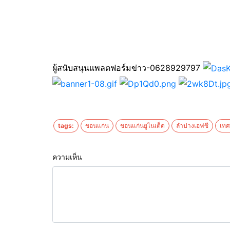
ผู้สนับสนุนแพลตฟอร์มข่าว-0628929797
tags:
ขอนแก่น
ขอนแก่นยูไนเต็ด
ลำปางเอฟซี
เท
ความเห็น