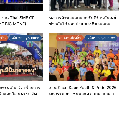
่งาน Thai SME GP
หอการค้าขอนแก่น การันตีร้านมันเดย์
ME BIG MOVE)
ข้าวมันไก่ มอบป้าย ของดีขอนแก่น
ประจำปี 2569 เชิดชูผู้ประกอบการ
คุณภาพ ยกระดับมาตรฐาน สร้างความ
ถิ่น
คลิปข่าว youtube
ข่าวเด่นท้องถิ่น
คลิปข่าว youtube
เชื่อมั่นให้ผู้บริโภค
รรมเดิน-วิ่ง เชื่อมการ
งาน Khon Kaen Youth & Pride 2026
งกีฬาและวัฒนธรรม จัด
มหกรรมเยาวชนและความหลากหลาย
ินิมาราธอน”
ทางเพศ จังหวัดขอนแก่น 2569