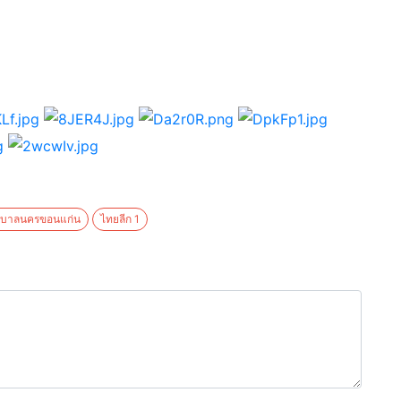
ศบาลนครขอนแก่น
ไทยลีก 1