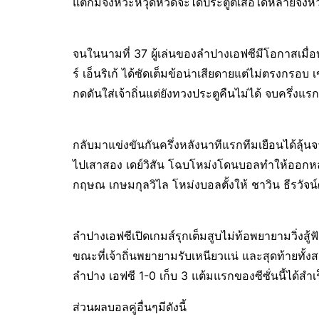
แต่ก็มีจังหวะหวุดหวิดจะได้ประตูตีเสอได้หลายจังหว
จนในนามที่ 37 ผู้เล่นของลำปางเอฟซีมีโอกาสเมื
ร์ เอ็นริเก้ ได้ซัดเต็มข้อน่าเสียดายแต่ไม่ตรงกรอบ 
กดดันใส่เจ้าถิ่นแต่ยังทวงประตูคืนไม่ได้ จบครึ่งแ
กลับมาแข่งขันกันครึ่งหลังนาทีแรกทีมเยือนได้ลุ้
ไปเสาสอง เดย์วิสัน โฉบโหม่งโดนบอลทำให้ออกหลัง
กฤษณ เกษมกุลวิไล โหม่งบอลตั้งให้ ชาวิน ธีรวั
ลำปางเอฟซีเปิดเกมส์รุกเต็มสูบไม่ท้อพยายามวิ่งสู้
ขณะที่เจ้าถิ่นพยายามรับเหนียวแน่ และสุดท้ายทั้ง
ลำปาง เอฟซี 1-0 เก็บ 3 แต้มแรกของซีซั่นนี้ได้สำเ
ส่วนผลบอลคู่อื่นๆมีดังนี้