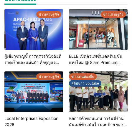
ข่าวเศรษฐกิจ
ข่าวเศรษฐกิจ
ผู้เชี่ยวชาญชี้ การตรวจวินิจฉัยที่
ELLE เปิดตัวแฟชั่นเดสติเนชั่น
รวดเร็วและแม่นยำ คือกุญแจ
แห่งใหม่ @ Siam Premium
สำคัญสู่การยุติวัณโรคใน
Outlets ช้อปครบทุกสไตล์ พร้อม
ประเทศไทย
ดีลพิเศษลดสูงสุด 70%
ข่าวเศรษฐกิจ
ข่าวเด่นท้องถิ่น
คลิปข่าว youtube
Local Enterprises Exposition
หอการค้าขอนแก่น การันตีร้าน
2026
มันเดย์ข้าวมันไก่ มอบป้าย ของดี
ขอนแก่น ประจำปี 2569 เชิดชูผู้