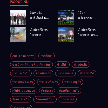
เรื่องมาใหม่
อินฟอร์มา
วิจัย-
มาร์เก็ตส์ ผนึก
นวัตกรรม-
เครือข่าย
เทคโนโลยี
ธุรกิจท่อง
คือโอกาสใหม่
สำนักบริการ
สำนักบริการ
เที่ยว-บริการ
ของคนพิการ
วิชาการ
วิชาการ มข.
จัด Food &
ไทย และพลัง
ม.ขอนแก่น
โชว์พลัง
Hospitality
ขับเคลื่อน
จัดอบรม
นวัตกรรม
Thailand
เศรษฐกิจ
หลักสูตร “ดับ
สร้างอาชีพ
2026 เชื่อม 4
ประเทศ
เพลิงขั้นต้น”
นำ “กลุ่มคูณ
Anti-Fake News
การศึกษา
งานใหญ่
ยกระดับ
แดงใหญ่” บุก
สร้างโอกาส
ขายบ้าน-ที่ดิน-อสังหาริมทรัพย์
ข่าวกีฬา
ข่าวบันเทิง
ศักยภาพเจ้า
เวทีระดับชาติ
ธุรกิจครบ
หน้าที่ท้องถิ่น
NCPD 2026
วงจร ด้วยครับ
ข่าวประจำวัน
ข่าวพลังงาน
ข่าวยานยนต์
ข่าวรอบทิศ
รับมืออัคคีภัย
เปลี่ยน “ผ้า
ตามมาตรฐาน
เหลือ” สู่ราย
ข่าวรับสมัตรงาน
ข่าวเด่นท้องถิ่น
ข่าวเศรษฐกิจ
สากล
ได้ที่ยั่งยืน
คลิปข่าว youtube
ติดต่อเรา
ท่องเที่ยวตามใจ
พัฒนาท้องถิ่น
อัพเดทหนังใหม่
แวดวงไอที
ไฮไลท์ฟุตบอล