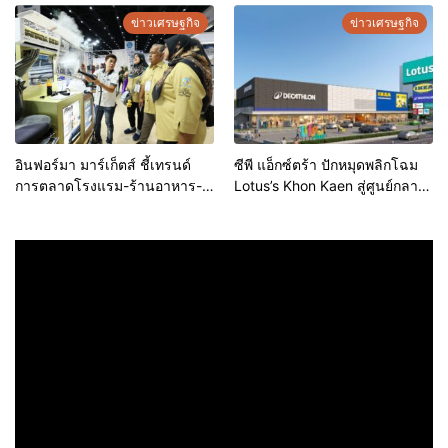
ประกอบการคุณภาพ ยกระดับ
ข่าวเศรษฐกิจ
ข่าวเศรษฐกิจ
มาตรฐาน สร้างความเชื่อมั่นให้ผู้
บริโภค
อินฟอร์มา มาร์เก็ตส์ ชี้เทรนด์
ซีพี แอ็กซ์ตร้า ปักหมุดพลิกโฉม
การตลาดโรงแรม-ร้านอาหาร-
Lotus’s Khon Kaen สู่ศูนย์กลาง
ธุรกิจบริการ ชูสุขอนามัยสีเขียว-
การใช้ชีวิตแห่งใหม่ของภูมิภาค
เทคโนโลยีอัจฉริยะ พลิกหลังบ้าน
เดินหน้ายุทธศาสตร์ “Happy
เป็นจุดขายใหม่ เผยงาน Food &
Mall” ดึงพันธมิตรระดับโลก IKEA
Hospitality Thailand 2026
เปิดบริการแห่งแรกในภาคอีสาน
เตรียมขนทัพโซลูชันด้านสุข
อนามัยล่าสุดร่วมโชว์