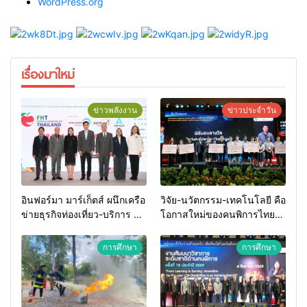
WordPress.org
เรื่องมาใหม่
ข่าวพลังงาน
ข่าวประจำวัน
อินฟอร์มา มาร์เก็ตส์ ผนึกเครือ
วิจัย-นวัตกรรม-เทคโนโลยี คือ
ข่ายธุรกิจท่องเที่ยว-บริการ จัด
โอกาสใหม่ของคนพิการไทย
Food & Hospitality Thailand
และพลังขับเคลื่อนเศรษฐกิจ
2026 เชื่อม 4 งานใหญ่ สร้าง
ประเทศ
การศึกษา
การศึกษา
โอกาสธุรกิจครบวงจร ด้วย
ครับ