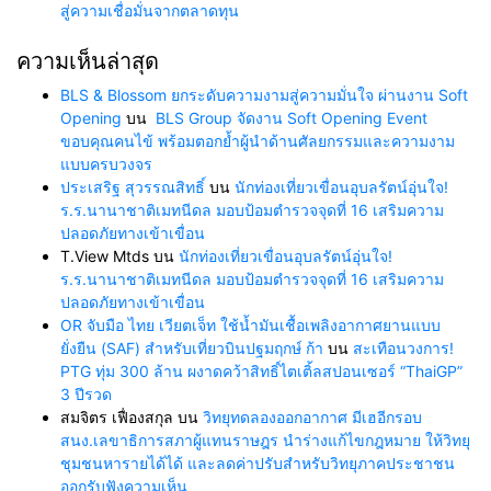
สู่ความเชื่อมั่นจากตลาดทุน
ความเห็นล่าสุด
BLS & Blossom ยกระดับความงามสู่ความมั่นใจ ผ่านงาน Soft
Opening
บน
BLS Group จัดงาน Soft Opening Event
ขอบคุณคนไข้ พร้อมตอกย้ำผู้นำด้านศัลยกรรมและความงาม
แบบครบวงจร
ประเสริฐ สุวรรณสิทธิ์
บน
นักท่องเที่ยวเขื่อนอุบลรัตน์อุ่นใจ!
ร.ร.นานาชาติเมทนีดล มอบป้อมตำรวจจุดที่ 16 เสริมความ
ปลอดภัยทางเข้าเขื่อน
T.View Mtds
บน
นักท่องเที่ยวเขื่อนอุบลรัตน์อุ่นใจ!
ร.ร.นานาชาติเมทนีดล มอบป้อมตำรวจจุดที่ 16 เสริมความ
ปลอดภัยทางเข้าเขื่อน
OR จับมือ ไทย เวียตเจ็ท ใช้น้ำมันเชื้อเพลิงอากาศยานแบบ
ยั่งยืน (SAF) สำหรับเที่ยวบินปฐมฤกษ์ ก้า
บน
สะเทือนวงการ!
PTG ทุ่ม 300 ล้าน ผงาดคว้าสิทธิ์ไตเติ้ลสปอนเซอร์ “ThaiGP”
3 ปีรวด
สมจิตร เฟื่องสกุล
บน
วิทยุทดลองออกอากาศ มีเฮอีกรอบ
สนง.เลขาธิการสภาผู้แทนราษฎร นำร่างแก้ไขกฎหมาย ให้วิทยุ
ชุมชนหารายได้ได้ และลดค่าปรับสำหรับวิทยุภาคประชาชน
ออกรับฟังความเห็น