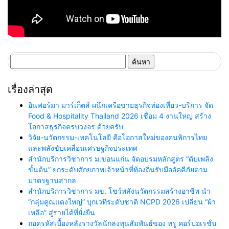
ค้นหา
สำหรับ:
เรื่องล่าสุด
อินฟอร์มา มาร์เก็ตส์ ผนึกเครือข่ายธุรกิจท่องเที่ยว-บริการ จัด
Food & Hospitality Thailand 2026 เชื่อม 4 งานใหญ่ สร้าง
โอกาสธุรกิจครบวงจร ด้วยครับ
วิจัย-นวัตกรรม-เทคโนโลยี คือโอกาสใหม่ของคนพิการไทย
และพลังขับเคลื่อนเศรษฐกิจประเทศ
สำนักบริการวิชาการ ม.ขอนแก่น จัดอบรมหลักสูตร “ดับเพลิง
ขั้นต้น” ยกระดับศักยภาพเจ้าหน้าที่ท้องถิ่นรับมืออัคคีภัยตาม
มาตรฐานสากล
สำนักบริการวิชาการ มข. โชว์พลังนวัตกรรมสร้างอาชีพ นำ
“กลุ่มคูณแดงใหญ่” บุกเวทีระดับชาติ NCPD 2026 เปลี่ยน “ผ้า
เหลือ” สู่รายได้ที่ยั่งยืน
ถอดรหัสเบื้องหลังรางวัลนักลงทุนสัมพันธ์ของ ทรู คอร์ปอเรชั่น