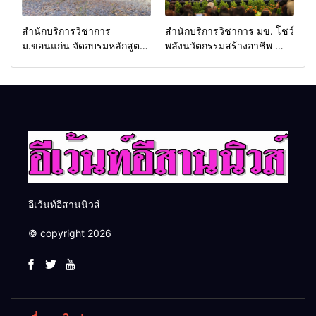
สำนักบริการวิชาการ
สำนักบริการวิชาการ มข. โชว์
ม.ขอนแก่น จัดอบรมหลักสูตร
พลังนวัตกรรมสร้างอาชีพ นำ
“ดับเพลิงขั้นต้น” ยกระดับ
“กลุ่มคูณแดงใหญ่” บุกเวที
ศักยภาพเจ้าหน้าที่ท้องถิ่น
ระดับชาติ NCPD 2026
รับมืออัคคีภัยตามมาตรฐาน
เปลี่ยน “ผ้าเหลือ” สู่รายได้ที่
สากล
ยั่งยืน
อีเว้นท์อีสานนิวส์
© copyright 2026