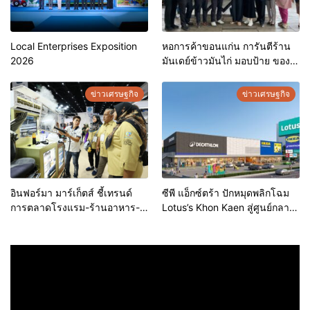
Local Enterprises Exposition
หอการค้าขอนแก่น การันตีร้าน
2026
มันเดย์ข้าวมันไก่ มอบป้าย ของดี
ขอนแก่น ประจำปี 2569 เชิดชูผู้
ประกอบการคุณภาพ ยกระดับ
ข่าวเศรษฐกิจ
ข่าวเศรษฐกิจ
มาตรฐาน สร้างความเชื่อมั่นให้ผู้
บริโภค
อินฟอร์มา มาร์เก็ตส์ ชี้เทรนด์
ซีพี แอ็กซ์ตร้า ปักหมุดพลิกโฉม
การตลาดโรงแรม-ร้านอาหาร-
Lotus’s Khon Kaen สู่ศูนย์กลาง
ธุรกิจบริการ ชูสุขอนามัยสีเขียว-
การใช้ชีวิตแห่งใหม่ของภูมิภาค
เทคโนโลยีอัจฉริยะ พลิกหลังบ้าน
เดินหน้ายุทธศาสตร์ “Happy
เป็นจุดขายใหม่ เผยงาน Food &
Mall” ดึงพันธมิตรระดับโลก IKEA
Hospitality Thailand 2026
เปิดบริการแห่งแรกในภาคอีสาน
เตรียมขนทัพโซลูชันด้านสุข
อนามัยล่าสุดร่วมโชว์