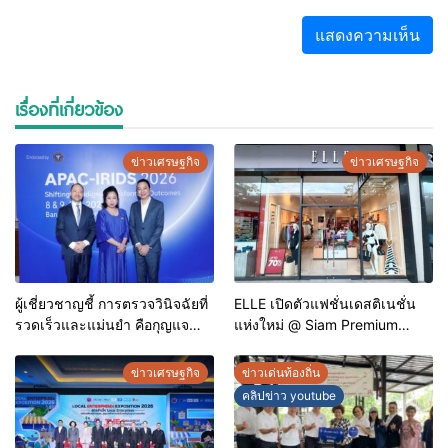
เรื่องที่เกี่ยวข้อง
ข่าวเศรษฐกิจ
ข่าวเศรษฐกิจ
ผู้เชี่ยวชาญชี้ การตรวจวินิจฉัยที่
ELLE เปิดตัวแฟชั่นเดสติเนชั่น
รวดเร็วและแม่นยำ คือกุญแจ
แห่งใหม่ @ Siam Premium
สำคัญสู่การยุติวัณโรคใน
Outlets ช้อปครบทุกสไตล์ พร้อม
ประเทศไทย
ดีลพิเศษลดสูงสุด 70%
ข่าวเศรษฐกิจ
ข่าวเด่นท้องถิ่น
คลิปข่าว youtube