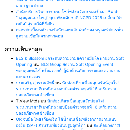
มาตรฐานสากล
สำนักบริการวิชาการ มข. โชว์พลังนวัตกรรมสร้างอาชีพ นำ
“กลุ่มคูณแดงใหญ่” บุกเวทีระดับชาติ NCPD 2026 เปลี่ยน “ผ้า
เหลือ” สู่รายได้ที่ยั่งยืน
ถอดรหัสเบื้องหลังรางวัลนักลงทุนสัมพันธ์ของ ทรู คอร์ปอเรชั่น
สู่ความเชื่อมั่นจากตลาดทุน
ความเห็นล่าสุด
BLS & Blossom ยกระดับความงามสู่ความมั่นใจ ผ่านงาน Soft
Opening
บน
BLS Group จัดงาน Soft Opening Event
ขอบคุณคนไข้ พร้อมตอกย้ำผู้นำด้านศัลยกรรมและความงาม
แบบครบวงจร
ประเสริฐ สุวรรณสิทธิ์
บน
นักท่องเที่ยวเขื่อนอุบลรัตน์อุ่นใจ!
ร.ร.นานาชาติเมทนีดล มอบป้อมตำรวจจุดที่ 16 เสริมความ
ปลอดภัยทางเข้าเขื่อน
T.View Mtds
บน
นักท่องเที่ยวเขื่อนอุบลรัตน์อุ่นใจ!
ร.ร.นานาชาติเมทนีดล มอบป้อมตำรวจจุดที่ 16 เสริมความ
ปลอดภัยทางเข้าเขื่อน
OR จับมือ ไทย เวียตเจ็ท ใช้น้ำมันเชื้อเพลิงอากาศยานแบบ
ยั่งยืน (SAF) สำหรับเที่ยวบินปฐมฤกษ์ ก้า
บน
สะเทือนวงการ!