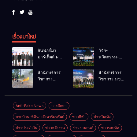
เรื่องมาใหม่
อินฟอร์มา
วิจัย-
มาร์เก็ตส์ ผนึก
นวัตกรรม-
เครือข่าย
เทคโนโลยี
ธุรกิจท่อง
คือโอกาสใหม่
สำนักบริการ
สำนักบริการ
เที่ยว-บริการ
ของคนพิการ
วิชาการ
วิชาการ มข.
จัด Food &
ไทย และพลัง
ม.ขอนแก่น
โชว์พลัง
Hospitality
ขับเคลื่อน
จัดอบรม
นวัตกรรม
Thailand
เศรษฐกิจ
หลักสูตร “ดับ
สร้างอาชีพ
2026 เชื่อม 4
ประเทศ
เพลิงขั้นต้น”
นำ “กลุ่มคูณ
Anti-Fake News
การศึกษา
งานใหญ่
ยกระดับ
แดงใหญ่” บุก
สร้างโอกาส
ขายบ้าน-ที่ดิน-อสังหาริมทรัพย์
ข่าวกีฬา
ข่าวบันเทิง
ศักยภาพเจ้า
เวทีระดับชาติ
ธุรกิจครบ
หน้าที่ท้องถิ่น
NCPD 2026
วงจร ด้วยครับ
ข่าวประจำวัน
ข่าวพลังงาน
ข่าวยานยนต์
ข่าวรอบทิศ
รับมืออัคคีภัย
เปลี่ยน “ผ้า
ตามมาตรฐาน
เหลือ” สู่ราย