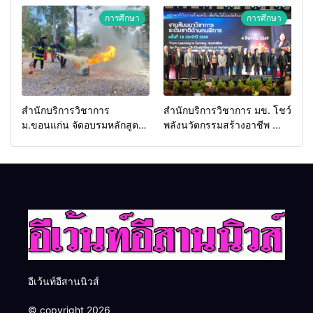
2026 เชื่อม 4 งานใหญ่ สร้าง
ประเทศ
การศึกษา
การศึกษา
โอกาสธุรกิจครบวงจร ด้วย
ครับ
สำนักบริการวิชาการ
สำนักบริการวิชาการ มข. โชว์
ม.ขอนแก่น จัดอบรมหลักสูตร
พลังนวัตกรรมสร้างอาชีพ นำ
“ดับเพลิงขั้นต้น” ยกระดับ
“กลุ่มคูณแดงใหญ่” บุกเวที
ศักยภาพเจ้าหน้าที่ท้องถิ่น
ระดับชาติ NCPD 2026
รับมืออัคคีภัยตามมาตรฐาน
เปลี่ยน “ผ้าเหลือ” สู่รายได้ที่
สากล
ยั่งยืน
อีเว้นท์อีสานนิวส์
© copyright 2026