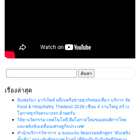
ค้นหา
สำหรับ:
เรื่องล่าสุด
อินฟอร์มา มาร์เก็ตส์ ผนึกเครือข่ายธุรกิจท่องเที่ยว-บริการ จัด
Food & Hospitality Thailand 2026 เชื่อม 4 งานใหญ่ สร้าง
โอกาสธุรกิจครบวงจร ด้วยครับ
วิจัย-นวัตกรรม-เทคโนโลยี คือโอกาสใหม่ของคนพิการไทย
และพลังขับเคลื่อนเศรษฐกิจประเทศ
สำนักบริการวิชาการ ม.ขอนแก่น จัดอบรมหลักสูตร “ดับเพลิง
ขั้นต้น” ยกระดับศักยภาพเจ้าหน้าที่ท้องถิ่นรับมืออัคคีภัยตาม