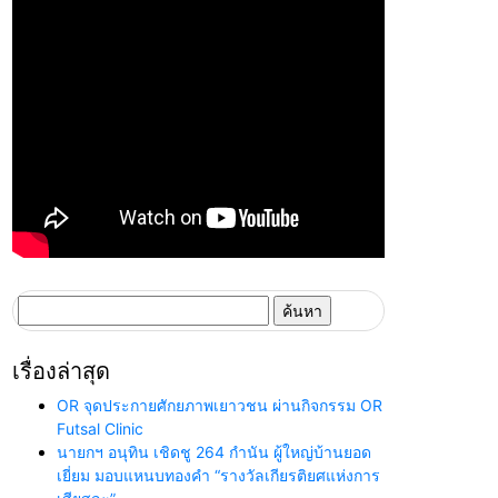
ค้นหา
สำหรับ:
เรื่องล่าสุด
OR จุดประกายศักยภาพเยาวชน ผ่านกิจกรรม OR
Futsal Clinic
นายกฯ อนุทิน เชิดชู 264 กำนัน ผู้ใหญ่บ้านยอด
เยี่ยม มอบแหนบทองคำ “รางวัลเกียรติยศแห่งการ