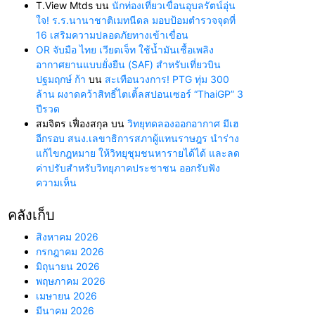
T.View Mtds
บน
นักท่องเที่ยวเขื่อนอุบลรัตน์อุ่น
ใจ! ร.ร.นานาชาติเมทนีดล มอบป้อมตำรวจจุดที่
16 เสริมความปลอดภัยทางเข้าเขื่อน
OR จับมือ ไทย เวียตเจ็ท ใช้น้ำมันเชื้อเพลิง
อากาศยานแบบยั่งยืน (SAF) สำหรับเที่ยวบิน
ปฐมฤกษ์ ก้า
บน
สะเทือนวงการ! PTG ทุ่ม 300
ล้าน ผงาดคว้าสิทธิ์ไตเติ้ลสปอนเซอร์ “ThaiGP” 3
ปีรวด
สมจิตร เฟื่องสกุล
บน
วิทยุทดลองออกอากาศ มีเฮ
อีกรอบ สนง.เลขาธิการสภาผู้แทนราษฎร นำร่าง
แก้ไขกฎหมาย ให้วิทยุชุมชนหารายได้ได้ และลด
ค่าปรับสำหรับวิทยุภาคประชาชน ออกรับฟัง
ความเห็น
คลังเก็บ
สิงหาคม 2026
กรกฎาคม 2026
มิถุนายน 2026
พฤษภาคม 2026
เมษายน 2026
มีนาคม 2026