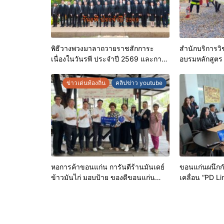
พิธีวางพวงมาลาถวายราชสักการะ
สำนักบริการวิ
เนื่องในวันรพี ประจำปี 2569 และการ
อบรมหลักสูตร “
แข่งขันฟุตบอลวันรพี เพื่อเชื่อมความ
ระดับศักยภาพเจ้
สัมพันธ์อันดีของหน่วยงานใน
อัคคีภัยตามม
ข่าวเด่นท้องถิ่น
คลิปข่าว youtube
กระบวนการยุติธรรม
หอการค้าขอนแก่น การันตีร้านมันเดย์
ขอนแก่นผนึกก
ข้าวมันไก่ มอบป้าย ของดีขอนแก่น
เคลื่อน “PD L
ประจำปี 2569 เชิดชูผู้ประกอบการ
เมืองอัจฉริยะ
คุณภาพ ยกระดับมาตรฐาน สร้างความ
ฐานข้อมูลที่แม
เชื่อมั่นให้ผู้บริโภค