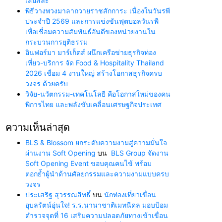
เสียสละ”
พิธีวางพวงมาลาถวายราชสักการะ เนื่องในวันรพี
ประจำปี 2569 และการแข่งขันฟุตบอลวันรพี
เพื่อเชื่อมความสัมพันธ์อันดีของหน่วยงานใน
กระบวนการยุติธรรม
อินฟอร์มา มาร์เก็ตส์ ผนึกเครือข่ายธุรกิจท่อง
เที่ยว-บริการ จัด Food & Hospitality Thailand
2026 เชื่อม 4 งานใหญ่ สร้างโอกาสธุรกิจครบ
วงจร ด้วยครับ
วิจัย-นวัตกรรม-เทคโนโลยี คือโอกาสใหม่ของคน
พิการไทย และพลังขับเคลื่อนเศรษฐกิจประเทศ
ความเห็นล่าสุด
BLS & Blossom ยกระดับความงามสู่ความมั่นใจ
ผ่านงาน Soft Opening
บน
BLS Group จัดงาน
Soft Opening Event ขอบคุณคนไข้ พร้อม
ตอกย้ำผู้นำด้านศัลยกรรมและความงามแบบครบ
วงจร
ประเสริฐ สุวรรณสิทธิ์
บน
นักท่องเที่ยวเขื่อน
อุบลรัตน์อุ่นใจ! ร.ร.นานาชาติเมทนีดล มอบป้อม
ตำรวจจุดที่ 16 เสริมความปลอดภัยทางเข้าเขื่อน