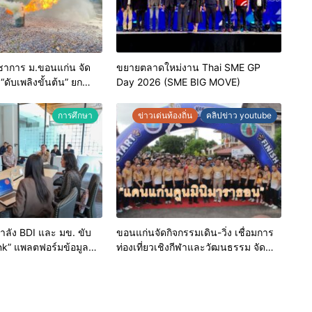
ชาการ ม.ขอนแก่น จัด
ขยายตลาดใหม่งาน Thai SME GP
ดับเพลิงขั้นต้น” ยก
Day 2026 (SME BIG MOVE)
าหน้าที่ท้องถิ่นรับมือ
าตรฐานสากล
การศึกษา
ข่าวเด่นท้องถิ่น
คลิปข่าว youtube
ำลัง BDI และ มข. ขับ
ขอนแก่นจัดกิจกรรมเดิน-วิ่ง เชื่อมการ
ink” แพลตฟอร์มข้อมูล
ท่องเที่ยวเชิงกีฬาและวัฒนธรรม จัด
 มุ่งเป้าการบริหารงานบน
“แคนแก่นคูนมินิมาราธอน”
่นยำและยั่งยืน