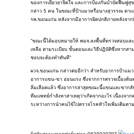
ของการเยียวยาจิตใจ และการป้องกันบำบัดฟื้นฟูสุขภ
กล่าว 5 คน ในขณะที่ป้าแมวหรือนางสุวรรณ ตาแสง ผู้
รพ.ขอนแก่น หลังจากมีอาการผิดปกติภายหลังจากที
“ขณะนี้ได้มอบหมายให้ พมจ.ลงพื้นที่ตรวจสอบแ
เหลือ ตามระเบียบ ขั้นตอนและวิธีปฎิบัติซึ่งหากส
ชอบจะต้องทำทันที”
ผวจ.ขอนแก่น กล่าวต่ออีกว่า สำหรับอาการป้าแมว 
อาการแขน-ขา อ่อนแรง ซึ่งจากการตรวจเบื้องต้น
ลิ่มเลือดแล้ว ซึ่งอาการล่าสุดขณะนี้แขนและขากลับ
ทีมแพทย์กำลังหาสาเหตุว่าเกิดจากอะไร เนื่องจากค
ระหว่างการนำคนไข้ไปตรวจโรคหัวใจเพิ่มเติมตาม
ผู้สนับสนุนแพลตฟอร์มข่าว-0628929797