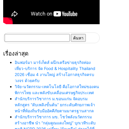
ค้นหา
สำหรับ:
เรื่องล่าสุด
อินฟอร์มา มาร์เก็ตส์ ผนึกเครือข่ายธุรกิจท่อง
เที่ยว-บริการ จัด Food & Hospitality Thailand
2026 เชื่อม 4 งานใหญ่ สร้างโอกาสธุรกิจครบ
วงจร ด้วยครับ
วิจัย-นวัตกรรม-เทคโนโลยี คือโอกาสใหม่ของคน
พิการไทย และพลังขับเคลื่อนเศรษฐกิจประเทศ
สำนักบริการวิชาการ ม.ขอนแก่น จัดอบรม
หลักสูตร “ดับเพลิงขั้นต้น” ยกระดับศักยภาพเจ้า
หน้าที่ท้องถิ่นรับมืออัคคีภัยตามมาตรฐานสากล
สำนักบริการวิชาการ มข. โชว์พลังนวัตกรรม
สร้างอาชีพ นำ “กลุ่มคูณแดงใหญ่” บุกเวทีระดับ
ชาติ NCPD 2026 เปลี่ยน “ผ้าเหลือ” สู่รายได้ที่