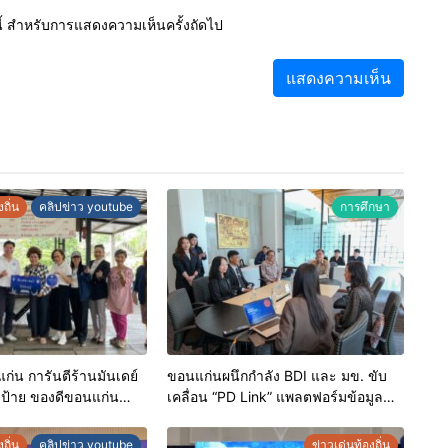
์นี้ สำหรับการแสดงความเห็นครั้งถัดไป
ถิ่น
คลิปข่าว youtube
การศึกษา
่น การันตีร้านมันเดย์
ขอนแก่นผนึกกำลัง BDI และ มข. ขับ
บป้าย ของดีขอนแก่น
เคลื่อน “PD Link” แพลตฟอร์มข้อมูล
เชิดชูผู้ประกอบการ
เมืองอัจฉริยะ มุ่งเป้าการบริหารงานบน
ดับมาตรฐาน สร้างความ
ฐานข้อมูลที่แม่นยำและยั่งยืน
ถิ่น
คลิปข่าว youtube
ข่าวเด่นท้องถิ่น