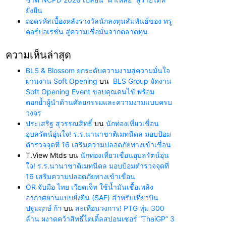
ยั่งยืน
ถอดรหัสเบื้องหลังรางวัลนักลงทุนสัมพันธ์ของ ทรู
คอร์ปอเรชั่น สู่ความเชื่อมั่นจากตลาดทุน
ความเห็นล่าสุด
BLS & Blossom ยกระดับความงามสู่ความมั่นใจ
ผ่านงาน Soft Opening
บน
BLS Group จัดงาน
Soft Opening Event ขอบคุณคนไข้ พร้อม
ตอกย้ำผู้นำด้านศัลยกรรมและความงามแบบครบ
วงจร
ประเสริฐ สุวรรณสิทธิ์
บน
นักท่องเที่ยวเขื่อน
อุบลรัตน์อุ่นใจ! ร.ร.นานาชาติเมทนีดล มอบป้อม
ตำรวจจุดที่ 16 เสริมความปลอดภัยทางเข้าเขื่อน
T.View Mtds
บน
นักท่องเที่ยวเขื่อนอุบลรัตน์อุ่น
ใจ! ร.ร.นานาชาติเมทนีดล มอบป้อมตำรวจจุดที่
16 เสริมความปลอดภัยทางเข้าเขื่อน
OR จับมือ ไทย เวียตเจ็ท ใช้น้ำมันเชื้อเพลิง
อากาศยานแบบยั่งยืน (SAF) สำหรับเที่ยวบิน
ปฐมฤกษ์ ก้า
บน
สะเทือนวงการ! PTG ทุ่ม 300
ล้าน ผงาดคว้าสิทธิ์ไตเติ้ลสปอนเซอร์ “ThaiGP” 3