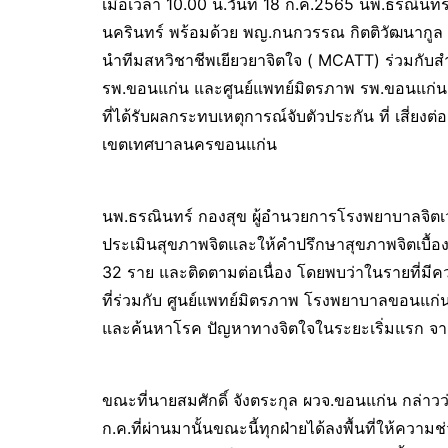
เมื่อเวลา 10.00 น.วันที่ 18 ก.ค.2565 นพ.ธรณิ
นครินทร์ พร้อมด้วย พญ.กนกวรรณ กิตติวัฒนากูล 
นำทีมสหวิชาชีพเยียวยาจิตใจ ( MCATT) ร่วมกับ
รพ.ขอนแก่น และศูนย์แพทย์มิตรภาพ รพ.ขอนแก่น ลง
ที่ได้รับผลกระทบเหตุการณ์จับตัวประกัน ที่ เสี่ยง
เขตเทศบาลนครขอนแก่น
นพ.ธรณินทร์ กองสุข ผู้อำนวยการโรงพยาบาลจิตเว
ประเมินสุขภาพจิตและให้คำปรึกษาสุขภาพจิตเบื้อง
32 ราย และติดตามต่อเนื่อง โดยพบว่าในรายที่มี
ที่ร่วมกับ ศูนย์แพทย์มิตรภาพ โรงพยาบาลขอนแก่น เพื
และค้นหาโรค ปัญหาทางจิตใจในระยะเริ่มแรก จากเห
ขณะที่นายสมศักดิ์ จังตระกุล ผวจ.ขอนแก่น กล่าวว่า
ก.ค.ที่ผ่านมานั้นขณะนี้ทุกฝ่ายได้ลงพื้นที่ให้ความช่