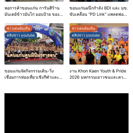
หอการค้าขอนแก่น การันตีร้าน
ขอนแก่นผนึกกำลัง BDI และ มข.
มันเดย์ข้าวมันไก่ มอบป้าย ของดี
ขับเคลื่อน “PD Link” แพลตฟอร์ม
ขอนแก่น ประจำปี 2569 เชิดชูผู้
ข้อมูลเมืองอัจฉริยะ มุ่งเป้าการ
ประกอบการคุณภาพ ยกระดับ
บริหารงานบนฐานข้อมูลที่
ข่าวเด่นท้องถิ่น
ข่าวเด่นท้องถิ่น
มาตรฐาน สร้างความเชื่อมั่นให้ผู้
แม่นยำและยั่งยืน
คลิปข่าว youtube
คลิปข่าว youtube
บริโภค
ขอนแก่นจัดกิจกรรมเดิน-วิ่ง
งาน Khon Kaen Youth & Pride
เชื่อมการท่องเที่ยวเชิงกีฬาและ
2026 มหกรรมเยาวชนและความ
วัฒนธรรม จัด “แคนแก่นคูนมินิ
หลากหลายทางเพศ จังหวัด
มาราธอน”
ขอนแก่น 2569