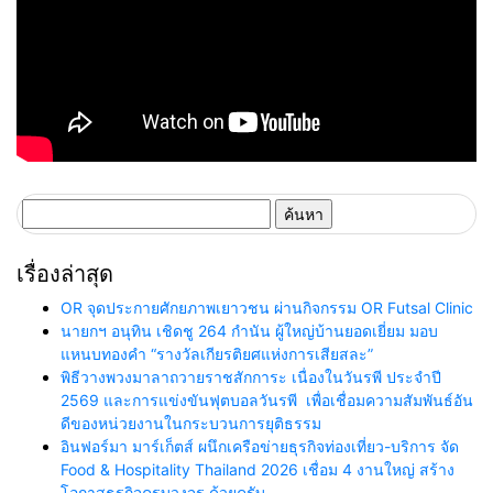
ค้นหา
สำหรับ:
เรื่องล่าสุด
OR จุดประกายศักยภาพเยาวชน ผ่านกิจกรรม OR Futsal Clinic
นายกฯ อนุทิน เชิดชู 264 กำนัน ผู้ใหญ่บ้านยอดเยี่ยม มอบ
แหนบทองคำ “รางวัลเกียรติยศแห่งการเสียสละ”
พิธีวางพวงมาลาถวายราชสักการะ เนื่องในวันรพี ประจำปี
2569 และการแข่งขันฟุตบอลวันรพี เพื่อเชื่อมความสัมพันธ์อัน
ดีของหน่วยงานในกระบวนการยุติธรรม
อินฟอร์มา มาร์เก็ตส์ ผนึกเครือข่ายธุรกิจท่องเที่ยว-บริการ จัด
Food & Hospitality Thailand 2026 เชื่อม 4 งานใหญ่ สร้าง
โอกาสธุรกิจครบวงจร ด้วยครับ