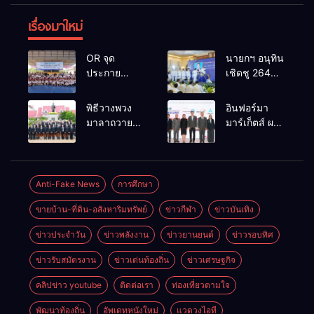
เรื่องมาใหม่
OR จุด
นายกฯ อนุทิน
ประกาย
เชิดชู 264
ศักยภาพ
กำนัน ผู้ใหญ่
เยาวชน ผ่าน
บ้านยอดเยี่ยม
พิธีวางพวง
อินฟอร์มา
กิจกรรม OR
มอบแหนบ
มาลาถวาย
มาร์เก็ตส์ ผนึก
Futsal Clinic
ทองคำ
ราชสักการะ
เครือข่าย
“รางวัล
เนื่องในวันรพี
ธุรกิจท่อง
เกียรติยศแห่ง
ประจำปี
เที่ยว-บริการ
การเสียสละ”
2569 และ
จัด Food &
Anti-Fake News
การศึกษา
การแข่งขัน
Hospitality
ขายบ้าน-ที่ดิน-อสังหาริมทรัพย์
ข่าวกีฬา
ข่าวบันเทิง
ฟุตบอลวันรพี
Thailand
เพื่อเชื่อม
2026 เชื่อม 4
ข่าวประจำวัน
ข่าวพลังงาน
ข่าวยานยนต์
ข่าวรอบทิศ
ความสัมพันธ์
งานใหญ่
อันดีของ
สร้างโอกาส
ข่าวรับสมัตรงาน
ข่าวเด่นท้องถิ่น
ข่าวเศรษฐกิจ
หน่วยงานใน
ธุรกิจครบ
กระบวนการ
วงจร ด้วยครับ
คลิปข่าว youtube
ติดต่อเรา
ท่องเที่ยวตามใจ
ยุติธรรม
พัฒนาท้องถิ่น
อัพเดทหนังใหม่
แวดวงไอที