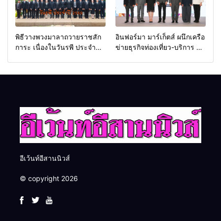
พิธีวางพวงมาลาถวายราชสัก
อินฟอร์มา มาร์เก็ตส์ ผนึกเครือ
การะ เนื่องในวันรพี ประจำปี
ข่ายธุรกิจท่องเที่ยว-บริการ จัด
2569 และการแข่งขันฟุตบอล
Food & Hospitality Thailand
วันรพี เพื่อเชื่อมความสัมพันธ์
2026 เชื่อม 4 งานใหญ่ สร้าง
อันดีของหน่วยงานใน
โอกาสธุรกิจครบวงจร ด้วย
กระบวนการยุติธรรม
ครับ
อีเว้นท์อีสานนิวส์
© copyright 2026