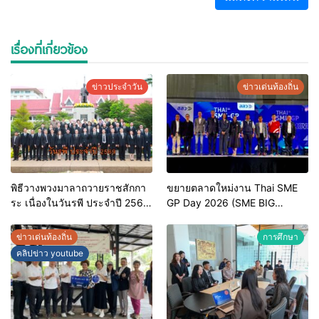
เรื่องที่เกี่ยวข้อง
ข่าวประจำวัน
ข่าวเด่นท้องถิ่น
พิธีวางพวงมาลาถวายราชสักกา
ขยายตลาดใหม่งาน Thai SME
ระ เนื่องในวันรพี ประจำปี 2569
GP Day 2026 (SME BIG
และการแข่งขันฟุตบอลวันรพี
MOVE)
เพื่อเชื่อมความสัมพันธ์อันดีของ
ข่าวเด่นท้องถิ่น
การศึกษา
หน่วยงานในกระบวนการ
คลิปข่าว youtube
ยุติธรรม