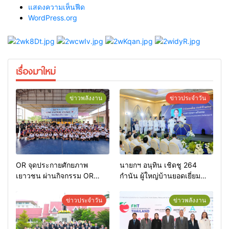
แสดงความเห็นฟีด
WordPress.org
เรื่องมาใหม่
ข่าวพลังงาน
ข่าวประจำวัน
OR จุดประกายศักยภาพ
นายกฯ อนุทิน เชิดชู 264
เยาวชน ผ่านกิจกรรม OR
กำนัน ผู้ใหญ่บ้านยอดเยี่ยม
Futsal Clinic
มอบแหนบทองคำ “รางวัล
เกียรติยศแห่งการเสียสละ”
ข่าวประจำวัน
ข่าวพลังงาน