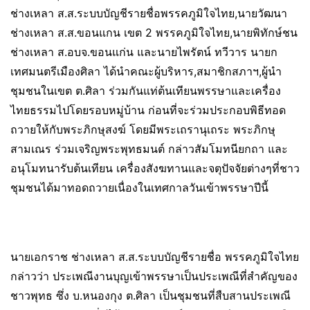
ช่างเหลา ส.ส.ระบบบัญชีรายชื่อพรรคภูมิใจไทย,นายวัฒนา
ช่างเหลา ส.ส.ขอนแกน เขต 2 พรรคภูมิใจไทย,นายพิทักษ์ชน
ช่างเหลา ส.อบจ.ขอนแก่น และนายไพรัตน์ ทวีวาร นายก
เทศมนตรีเมืองศิลา ได้นำคณะผู้บริหาร,สมาชิกสภาฯ,ผู้นำ
ชุมชนในเขต ต.ศิลา ร่วมกันแท่ต้นเทียนพรรษาและเครื่อง
ไทยธรรมไปโดยรอบหมู่บ้าน ก่อนที่จะร่วมประกอบพิธีทอด
ถวายให้กับพระภิกษุสงฆ์ โดยมีพระเถรานุเถระ พระภิกษุ
สามเณร ร่วมเจริญพระพุทธมนต์ กล่าวสัมโมทนียกถา และ
อนุโมทนารับต้นเทียน เครื่องสังฆทานและจตุปัจจัยต่างๆที่ชาว
ชุมชนได้มาทอดถวายเนื่องในเทศกาลวันเข้าพรรษาปีนี้
นายเอกราช ช่างเหลา ส.ส.ระบบบัญชีรายชื่อ พรรคภูมิใจไทย
กล่าวว่า ประเพณีงานบุญเข้าพรรษาเป็นประเพณีที่สำคัญของ
ชาวพุทธ ซึ่ง บ.หนองกุง ต.ศิลา เป็นชุมชนที่สืบสานประเพณี