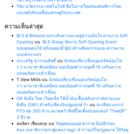
วิจัย-นวัตกรรม-เทคโนโลยี คือโอกาสใหม่ของคนพิการไทย
และพลังขับเคลื่อนเศรษฐกิจประเทศ
ความเห็นล่าสุด
BLS & Blossom ยกระดับความงามสู่ความมั่นใจ ผ่านงาน Soft
Opening
บน
BLS Group จัดงาน Soft Opening Event
ขอบคุณคนไข้ พร้อมตอกย้ำผู้นำด้านศัลยกรรมและความงาม
แบบครบวงจร
ประเสริฐ สุวรรณสิทธิ์
บน
นักท่องเที่ยวเขื่อนอุบลรัตน์อุ่นใจ!
ร.ร.นานาชาติเมทนีดล มอบป้อมตำรวจจุดที่ 16 เสริมความ
ปลอดภัยทางเข้าเขื่อน
T.View Mtds
บน
นักท่องเที่ยวเขื่อนอุบลรัตน์อุ่นใจ!
ร.ร.นานาชาติเมทนีดล มอบป้อมตำรวจจุดที่ 16 เสริมความ
ปลอดภัยทางเข้าเขื่อน
OR จับมือ ไทย เวียตเจ็ท ใช้น้ำมันเชื้อเพลิงอากาศยานแบบ
ยั่งยืน (SAF) สำหรับเที่ยวบินปฐมฤกษ์ ก้า
บน
สะเทือนวงการ!
PTG ทุ่ม 300 ล้าน ผงาดคว้าสิทธิ์ไตเติ้ลสปอนเซอร์ “ThaiGP”
3 ปีรวด
สมจิตร เฟื่องสกุล
บน
วิทยุทดลองออกอากาศ มีเฮอีกรอบ
สนง.เลขาธิการสภาผู้แทนราษฎร นำร่างแก้ไขกฎหมาย ให้วิทยุ