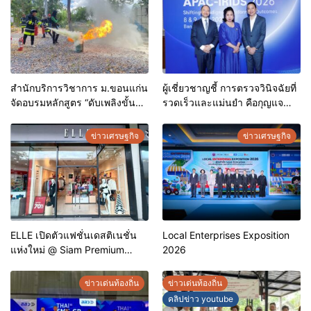
สำนักบริการวิชาการ ม.ขอนแก่น
ผู้เชี่ยวชาญชี้ การตรวจวินิจฉัยที่
จัดอบรมหลักสูตร “ดับเพลิงขั้น
รวดเร็วและแม่นยำ คือกุญแจ
ต้น” ยกระดับศักยภาพเจ้าหน้าที่
สำคัญสู่การยุติวัณโรคใน
ท้องถิ่นรับมืออัคคีภัยตาม
ประเทศไทย
ข่าวเศรษฐกิจ
ข่าวเศรษฐกิจ
มาตรฐานสากล
ELLE เปิดตัวแฟชั่นเดสติเนชั่น
Local Enterprises Exposition
แห่งใหม่ @ Siam Premium
2026
Outlets ช้อปครบทุกสไตล์ พร้อม
ดีลพิเศษลดสูงสุด 70%
ข่าวเด่นท้องถิ่น
ข่าวเด่นท้องถิ่น
คลิปข่าว youtube