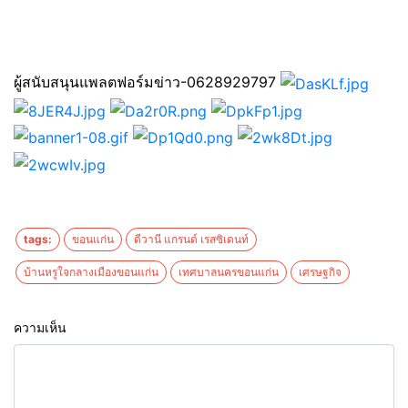
ผู้สนับสนุนแพลตฟอร์มข่าว-0628929797
tags:
ขอนแก่น
ดีวานี แกรนด์ เรสซิเดนท์
บ้านหรูใจกลางเมืองขอนแก่น
เทศบาลนครขอนแก่น
เศรษฐกิจ
ความเห็น