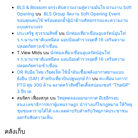
BLS & Blossom ยกระดับความงามสู่ความมั่นใจ ผ่านงาน Soft
Opening
บน
BLS Group จัดงาน Soft Opening Event
ขอบคุณคนไข้ พร้อมตอกย้ำผู้นำด้านศัลยกรรมและความงาม
แบบครบวงจร
ประเสริฐ สุวรรณสิทธิ์
บน
นักท่องเที่ยวเขื่อนอุบลรัตน์อุ่นใจ!
ร.ร.นานาชาติเมทนีดล มอบป้อมตำรวจจุดที่ 16 เสริมความ
ปลอดภัยทางเข้าเขื่อน
T.View Mtds
บน
นักท่องเที่ยวเขื่อนอุบลรัตน์อุ่นใจ!
ร.ร.นานาชาติเมทนีดล มอบป้อมตำรวจจุดที่ 16 เสริมความ
ปลอดภัยทางเข้าเขื่อน
OR จับมือ ไทย เวียตเจ็ท ใช้น้ำมันเชื้อเพลิงอากาศยานแบบ
ยั่งยืน (SAF) สำหรับเที่ยวบินปฐมฤกษ์ ก้า
บน
สะเทือนวงการ!
PTG ทุ่ม 300 ล้าน ผงาดคว้าสิทธิ์ไตเติ้ลสปอนเซอร์ “ThaiGP”
3 ปีรวด
สมจิตร เฟื่องสกุล
บน
วิทยุทดลองออกอากาศ มีเฮอีกรอบ
สนง.เลขาธิการสภาผู้แทนราษฎร นำร่างแก้ไขกฎหมาย ให้วิทยุ
ชุมชนหารายได้ได้ และลดค่าปรับสำหรับวิทยุภาคประชาชน
ออกรับฟังความเห็น
คลังเก็บ