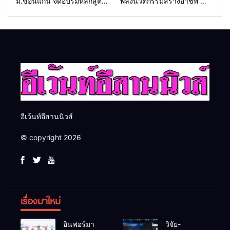
ม.ขอนแก่น จัดอบรมหลักสูตร
พลังนวัตกรรมสร้างอาชีพ นำ
“ดับเพลิงขั้นต้น” ยกระดับ
“กลุ่มคูณแดงใหญ่” บุกเวที
ศักยภาพเจ้าหน้าที่ท้องถิ่น
ระดับชาติ NCPD 2026
รับมืออัคคีภัยตามมาตรฐาน
เปลี่ยน “ผ้าเหลือ” สู่รายได้ที่
สากล
ยั่งยืน
อีเว้นท์อีสานนิวส์
© copyright 2026
เรื่องมาใหม่
อินฟอร์มา
วิจัย-