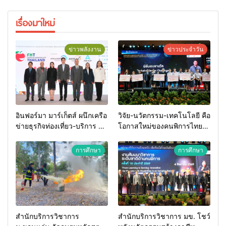
เรื่องมาใหม่
ข่าวพลังงาน
ข่าวประจำวัน
อินฟอร์มา มาร์เก็ตส์ ผนึกเครือ
วิจัย-นวัตกรรม-เทคโนโลยี คือ
ข่ายธุรกิจท่องเที่ยว-บริการ จัด
โอกาสใหม่ของคนพิการไทย
Food & Hospitality Thailand
และพลังขับเคลื่อนเศรษฐกิจ
2026 เชื่อม 4 งานใหญ่ สร้าง
ประเทศ
การศึกษา
การศึกษา
โอกาสธุรกิจครบวงจร ด้วย
ครับ
สำนักบริการวิชาการ
สำนักบริการวิชาการ มข. โชว์