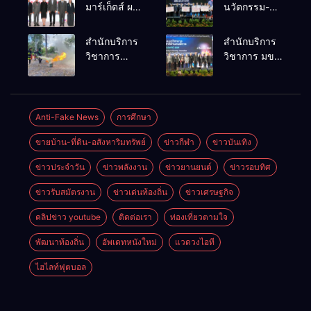
มาร์เก็ตส์ ผนึก
นวัตกรรม-
เครือข่าย
เทคโนโลยี
ธุรกิจท่อง
คือโอกาสใหม่
สำนักบริการ
สำนักบริการ
เที่ยว-บริการ
ของคนพิการ
วิชาการ
วิชาการ มข.
จัด Food &
ไทย และพลัง
ม.ขอนแก่น
โชว์พลัง
Hospitality
ขับเคลื่อน
จัดอบรม
นวัตกรรม
Thailand
เศรษฐกิจ
หลักสูตร “ดับ
สร้างอาชีพ
2026 เชื่อม 4
ประเทศ
เพลิงขั้นต้น”
นำ “กลุ่มคูณ
Anti-Fake News
การศึกษา
งานใหญ่
ยกระดับ
แดงใหญ่” บุก
สร้างโอกาส
ขายบ้าน-ที่ดิน-อสังหาริมทรัพย์
ข่าวกีฬา
ข่าวบันเทิง
ศักยภาพเจ้า
เวทีระดับชาติ
ธุรกิจครบ
หน้าที่ท้องถิ่น
NCPD 2026
วงจร ด้วยครับ
ข่าวประจำวัน
ข่าวพลังงาน
ข่าวยานยนต์
ข่าวรอบทิศ
รับมืออัคคีภัย
เปลี่ยน “ผ้า
ตามมาตรฐาน
เหลือ” สู่ราย
ข่าวรับสมัตรงาน
ข่าวเด่นท้องถิ่น
ข่าวเศรษฐกิจ
สากล
ได้ที่ยั่งยืน
คลิปข่าว youtube
ติดต่อเรา
ท่องเที่ยวตามใจ
พัฒนาท้องถิ่น
อัพเดทหนังใหม่
แวดวงไอที
ไฮไลท์ฟุตบอล