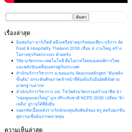
ค้นหา
สำหรับ:
เรื่องล่าสุด
อินฟอร์มา มาร์เก็ตส์ ผนึกเครือข่ายธุรกิจท่องเที่ยว-บริการ จัด
Food & Hospitality Thailand 2026 เชื่อม 4 งานใหญ่ สร้าง
โอกาสธุรกิจครบวงจร ด้วยครับ
วิจัย-นวัตกรรม-เทคโนโลยี คือโอกาสใหม่ของคนพิการไทย
และพลังขับเคลื่อนเศรษฐกิจประเทศ
สำนักบริการวิชาการ ม.ขอนแก่น จัดอบรมหลักสูตร “ดับเพลิง
ขั้นต้น” ยกระดับศักยภาพเจ้าหน้าที่ท้องถิ่นรับมืออัคคีภัยตาม
มาตรฐานสากล
สำนักบริการวิชาการ มข. โชว์พลังนวัตกรรมสร้างอาชีพ นำ
“กลุ่มคูณแดงใหญ่” บุกเวทีระดับชาติ NCPD 2026 เปลี่ยน “ผ้า
เหลือ” สู่รายได้ที่ยั่งยืน
ถอดรหัสเบื้องหลังรางวัลนักลงทุนสัมพันธ์ของ ทรู คอร์ปอเรชั่น
สู่ความเชื่อมั่นจากตลาดทุน
ความเห็นล่าสุด