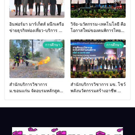
อินฟอร์มา มาร์เก็ตส์ ผนึกเครือ
วิจัย-นวัตกรรม-เทคโนโลยี คือ
ข่ายธุรกิจท่องเที่ยว-บริการ จัด
โอกาสใหม่ของคนพิการไทย
Food & Hospitality Thailand
และพลังขับเคลื่อนเศรษฐกิจ
2026 เชื่อม 4 งานใหญ่ สร้าง
ประเทศ
การศึกษา
การศึกษา
โอกาสธุรกิจครบวงจร ด้วย
ครับ
สำนักบริการวิชาการ
สำนักบริการวิชาการ มข. โชว์
ม.ขอนแก่น จัดอบรมหลักสูตร
พลังนวัตกรรมสร้างอาชีพ นำ
“ดับเพลิงขั้นต้น” ยกระดับ
“กลุ่มคูณแดงใหญ่” บุกเวที
ศักยภาพเจ้าหน้าที่ท้องถิ่น
ระดับชาติ NCPD 2026
รับมืออัคคีภัยตามมาตรฐาน
เปลี่ยน “ผ้าเหลือ” สู่รายได้ที่
สากล
ยั่งยืน