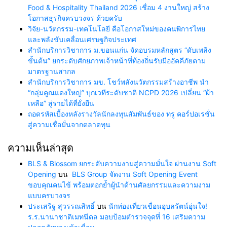
Food & Hospitality Thailand 2026 เชื่อม 4 งานใหญ่ สร้าง
โอกาสธุรกิจครบวงจร ด้วยครับ
วิจัย-นวัตกรรม-เทคโนโลยี คือโอกาสใหม่ของคนพิการไทย
และพลังขับเคลื่อนเศรษฐกิจประเทศ
สำนักบริการวิชาการ ม.ขอนแก่น จัดอบรมหลักสูตร “ดับเพลิง
ขั้นต้น” ยกระดับศักยภาพเจ้าหน้าที่ท้องถิ่นรับมืออัคคีภัยตาม
มาตรฐานสากล
สำนักบริการวิชาการ มข. โชว์พลังนวัตกรรมสร้างอาชีพ นำ
“กลุ่มคูณแดงใหญ่” บุกเวทีระดับชาติ NCPD 2026 เปลี่ยน “ผ้า
เหลือ” สู่รายได้ที่ยั่งยืน
ถอดรหัสเบื้องหลังรางวัลนักลงทุนสัมพันธ์ของ ทรู คอร์ปอเรชั่น
สู่ความเชื่อมั่นจากตลาดทุน
ความเห็นล่าสุด
BLS & Blossom ยกระดับความงามสู่ความมั่นใจ ผ่านงาน Soft
Opening
บน
BLS Group จัดงาน Soft Opening Event
ขอบคุณคนไข้ พร้อมตอกย้ำผู้นำด้านศัลยกรรมและความงาม
แบบครบวงจร
ประเสริฐ สุวรรณสิทธิ์
บน
นักท่องเที่ยวเขื่อนอุบลรัตน์อุ่นใจ!
ร.ร.นานาชาติเมทนีดล มอบป้อมตำรวจจุดที่ 16 เสริมความ