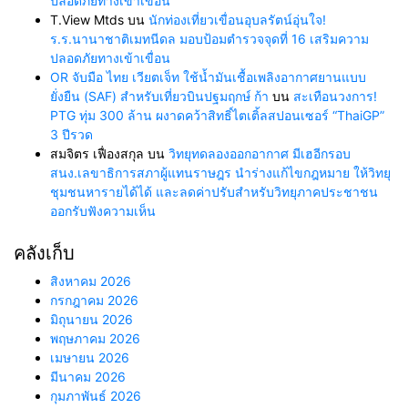
ปลอดภัยทางเข้าเขื่อน
T.View Mtds
บน
นักท่องเที่ยวเขื่อนอุบลรัตน์อุ่นใจ!
ร.ร.นานาชาติเมทนีดล มอบป้อมตำรวจจุดที่ 16 เสริมความ
ปลอดภัยทางเข้าเขื่อน
OR จับมือ ไทย เวียตเจ็ท ใช้น้ำมันเชื้อเพลิงอากาศยานแบบ
ยั่งยืน (SAF) สำหรับเที่ยวบินปฐมฤกษ์ ก้า
บน
สะเทือนวงการ!
PTG ทุ่ม 300 ล้าน ผงาดคว้าสิทธิ์ไตเติ้ลสปอนเซอร์ “ThaiGP”
3 ปีรวด
สมจิตร เฟื่องสกุล
บน
วิทยุทดลองออกอากาศ มีเฮอีกรอบ
สนง.เลขาธิการสภาผู้แทนราษฎร นำร่างแก้ไขกฎหมาย ให้วิทยุ
ชุมชนหารายได้ได้ และลดค่าปรับสำหรับวิทยุภาคประชาชน
ออกรับฟังความเห็น
คลังเก็บ
สิงหาคม 2026
กรกฎาคม 2026
มิถุนายน 2026
พฤษภาคม 2026
เมษายน 2026
มีนาคม 2026
กุมภาพันธ์ 2026