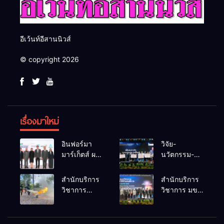
อีเว้นท์อีสานนิวส์
© copyright 2026
เรื่องมาใหม่
อินฟอร์มา
วิจัย-
มาร์เก็ตส์ ผนึก
นวัตกรรม-
เครือข่าย
เทคโนโลยี
ธุรกิจท่อง
คือโอกาสใหม่
สำนักบริการ
สำนักบริการ
เที่ยว-บริการ
ของคนพิการ
วิชาการ
วิชาการ มข.
จัด Food &
ไทย และพลัง
ม.ขอนแก่น
โชว์พลัง
Hospitality
ขับเคลื่อน
จัดอบรม
นวัตกรรม
Thailand
เศรษฐกิจ
หลักสูตร “ดับ
สร้างอาชีพ