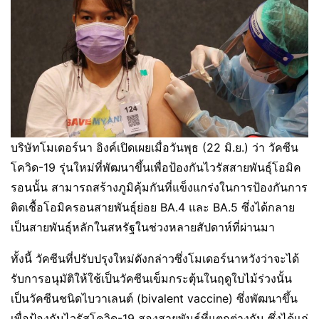
บริษัทโมเดอร์นา อิงค์เปิดเผยเมื่อวันพุธ (22 มิ.ย.) ว่า วัคซีน
โควิด-19 รุ่นใหม่ที่พัฒนาขึ้นเพื่อป้องกันไวรัสสายพันธุ์โอมิค
รอนนั้น สามารถสร้างภูมิคุ้มกันที่แข็งแกร่งในการป้องกันการ
ติดเชื้อโอมิครอนสายพันธุ์ย่อย BA.4 และ BA.5 ซึ่งได้กลาย
เป็นสายพันธุ์หลักในสหรัฐในช่วงหลายสัปดาห์ที่ผ่านมา
ทั้งนี้ วัคซีนที่ปรับปรุงใหม่ดังกล่าวซึ่งโมเดอร์นาหวังว่าจะได้
รับการอนุมัติให้ใช้เป็นวัคซีนเข็มกระตุ้นในฤดูใบไม้ร่วงนั้น
เป็นวัคซีนชนิดไบวาเลนต์ (bivalent vaccine) ซึ่งพัฒนาขึ้น
เพื่อป้องกันไวรัสโควิด-19 สองสายพันธุ์ที่แตกต่างกัน ซึ่งได้แก่