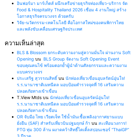
อินฟอร์มา มาร์เก็ตส์ ผนึกเครือข่ายธุรกิจท่องเที่ยว-บริการ จัด
Food & Hospitality Thailand 2026 เชื่อม 4 งานใหญ่ สร้าง
โอกาสธุรกิจครบวงจร ด้วยครับ
วิจัย-นวัตกรรม-เทคโนโลยี คือโอกาสใหม่ของคนพิการไทย
และพลังขับเคลื่อนเศรษฐกิจประเทศ
ความเห็นล่าสุด
BLS & Blossom ยกระดับความงามสู่ความมั่นใจ ผ่านงาน Soft
Opening
บน
BLS Group จัดงาน Soft Opening Event
ขอบคุณคนไข้ พร้อมตอกย้ำผู้นำด้านศัลยกรรมและความงาม
แบบครบวงจร
ประเสริฐ สุวรรณสิทธิ์
บน
นักท่องเที่ยวเขื่อนอุบลรัตน์อุ่นใจ!
ร.ร.นานาชาติเมทนีดล มอบป้อมตำรวจจุดที่ 16 เสริมความ
ปลอดภัยทางเข้าเขื่อน
T.View Mtds
บน
นักท่องเที่ยวเขื่อนอุบลรัตน์อุ่นใจ!
ร.ร.นานาชาติเมทนีดล มอบป้อมตำรวจจุดที่ 16 เสริมความ
ปลอดภัยทางเข้าเขื่อน
OR จับมือ ไทย เวียตเจ็ท ใช้น้ำมันเชื้อเพลิงอากาศยานแบบ
ยั่งยืน (SAF) สำหรับเที่ยวบินปฐมฤกษ์ ก้า
บน
สะเทือนวงการ!
PTG ทุ่ม 300 ล้าน ผงาดคว้าสิทธิ์ไตเติ้ลสปอนเซอร์ “ThaiGP”
3 ปีรวด