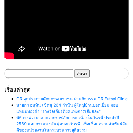
ค้นหา
สำหรับ:
เรื่องล่าสุด
OR จุดประกายศักยภาพเยาวชน ผ่านกิจกรรม OR Futsal Clinic
นายกฯ อนุทิน เชิดชู 264 กำนัน ผู้ใหญ่บ้านยอดเยี่ยม มอบ
แหนบทองคำ “รางวัลเกียรติยศแห่งการเสียสละ”
พิธีวางพวงมาลาถวายราชสักการะ เนื่องในวันรพี ประจำปี
2569 และการแข่งขันฟุตบอลวันรพี เพื่อเชื่อมความสัมพันธ์อัน
ดีของหน่วยงานในกระบวนการยุติธรรม