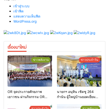
เข้าสู่ระบบ
เข้าฟีด
แสดงความเห็นฟีด
WordPress.org
เรื่องมาใหม่
ข่าวพลังงาน
ข่าวประจำวัน
OR จุดประกายศักยภาพ
นายกฯ อนุทิน เชิดชู 264
เยาวชน ผ่านกิจกรรม OR
กำนัน ผู้ใหญ่บ้านยอดเยี่ยม
Futsal Clinic
มอบแหนบทองคำ “รางวัล
เกียรติยศแห่งการเสียสละ”
ข่าวประจำวัน
ข่าวพลังงาน