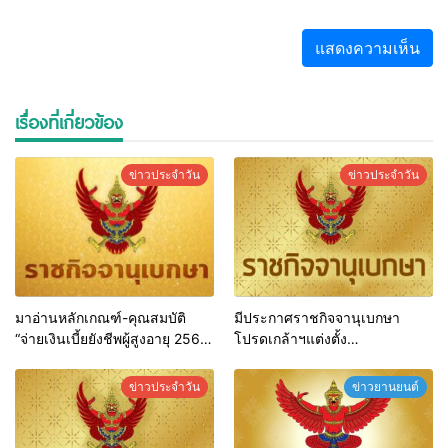
เรื่องที่เกี่ยวข้อง
ข่าวประจำวัน
ข่าวประจำวัน
มาอ่านหลักเกณฑ์-คุณสมบัติ
มีประกาศราชกิจจานุเบกษา
“จ่ายเงินเบี้ยยังชีพผู้สูงอายุ 2566”
โปรดเกล้าฯแต่งตั้ง
มีเงื่อนไขอะไรบ้าง
ศาสตราจารย์ มหาวิทยาลัย 7
แห่ง 10 ราย
ข่าวประจำวัน
ข่าวยานยนต์