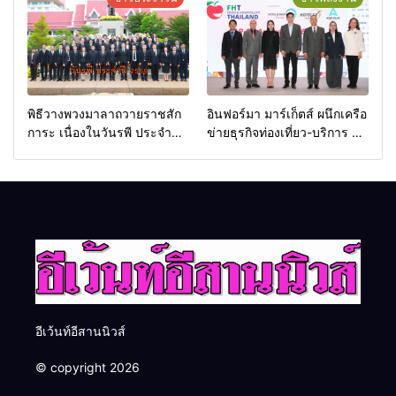
พิธีวางพวงมาลาถวายราชสัก
อินฟอร์มา มาร์เก็ตส์ ผนึกเครือ
การะ เนื่องในวันรพี ประจำปี
ข่ายธุรกิจท่องเที่ยว-บริการ จัด
2569 และการแข่งขันฟุตบอล
Food & Hospitality Thailand
วันรพี เพื่อเชื่อมความสัมพันธ์
2026 เชื่อม 4 งานใหญ่ สร้าง
อันดีของหน่วยงานใน
โอกาสธุรกิจครบวงจร ด้วย
กระบวนการยุติธรรม
ครับ
อีเว้นท์อีสานนิวส์
© copyright 2026