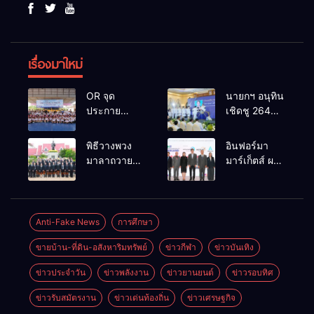
เรื่องมาใหม่
OR จุด
นายกฯ อนุทิน
ประกาย
เชิดชู 264
ศักยภาพ
กำนัน ผู้ใหญ่
เยาวชน ผ่าน
บ้านยอดเยี่ยม
พิธีวางพวง
อินฟอร์มา
กิจกรรม OR
มอบแหนบ
มาลาถวาย
มาร์เก็ตส์ ผนึก
Futsal Clinic
ทองคำ
ราชสักการะ
เครือข่าย
“รางวัล
เนื่องในวันรพี
ธุรกิจท่อง
เกียรติยศแห่ง
ประจำปี
เที่ยว-บริการ
การเสียสละ”
2569 และ
จัด Food &
Anti-Fake News
การศึกษา
การแข่งขัน
Hospitality
ขายบ้าน-ที่ดิน-อสังหาริมทรัพย์
ข่าวกีฬา
ข่าวบันเทิง
ฟุตบอลวันรพี
Thailand
เพื่อเชื่อม
2026 เชื่อม 4
ข่าวประจำวัน
ข่าวพลังงาน
ข่าวยานยนต์
ข่าวรอบทิศ
ความสัมพันธ์
งานใหญ่
อันดีของ
สร้างโอกาส
ข่าวรับสมัตรงาน
ข่าวเด่นท้องถิ่น
ข่าวเศรษฐกิจ
หน่วยงานใน
ธุรกิจครบ