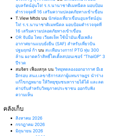
อุบลรัตน์อุ่นใจ! ร.ร.นานาชาติเมทนีดล มอบป้อม
ตำรวจจุดที่ 16 เสริมความปลอดภัยทางเข้าเขื่อน
T.View Mtds
บน
นักท่องเที่ยวเขื่อนอุบลรัตน์อุ่น
ใจ! ร.ร.นานาชาติเมทนีดล มอบป้อมตำรวจจุดที่
16 เสริมความปลอดภัยทางเข้าเขื่อน
OR จับมือ ไทย เวียตเจ็ท ใช้น้ำมันเชื้อเพลิง
อากาศยานแบบยั่งยืน (SAF) สำหรับเที่ยวบิน
ปฐมฤกษ์ ก้า
บน
สะเทือนวงการ! PTG ทุ่ม 300
ล้าน ผงาดคว้าสิทธิ์ไตเติ้ลสปอนเซอร์ “ThaiGP” 3
ปีรวด
สมจิตร เฟื่องสกุล
บน
วิทยุทดลองออกอากาศ มีเฮ
อีกรอบ สนง.เลขาธิการสภาผู้แทนราษฎร นำร่าง
แก้ไขกฎหมาย ให้วิทยุชุมชนหารายได้ได้ และลด
ค่าปรับสำหรับวิทยุภาคประชาชน ออกรับฟัง
ความเห็น
คลังเก็บ
สิงหาคม 2026
กรกฎาคม 2026
มิถุนายน 2026