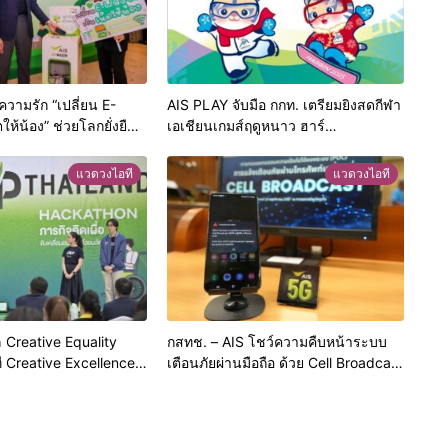
ความรัก “เปลี่ยน E-
AIS PLAY จับมือ กกท. เตรียมยิงสดกีฬา
ให้น้อง” ช่วยโลกยั่งยืน
เอเชียนเกมส์ฤดูหนาว ฮาร์
ียนรู้ให้เด็กๆ ในพื้นที่
บิน 2025ชวนคนไทยส่งแรงใจเชียร์ทัพ
มเหลื่อมล้ำทางดิจิทัล
นักกีฬา
แวดวงไอที
แวดวงไอที
ล Creative Equality
กสทช. – AIS โชว์ความคืบหน้าระบบ
 Creative Excellence
เตือนภัยผ่านมือถือ ด้วย Cell Broadcast
สะท้อนความเป็นเลิศ
บน LIVE Networkกลางภูเก็ต พร้อม
ลังสร้างสรรค์เพื่อสังคม
เชื่อมต่อกับศูนย์บัญชาการกลางของ
ภาครัฐ มอบความอุ่นใจให้แก่คนไทยทั่ว
ประเทศ