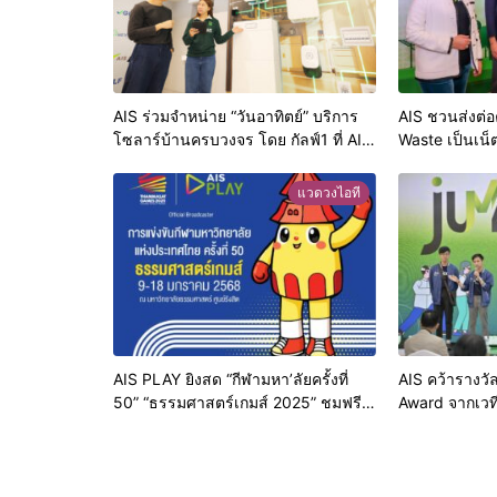
AIS ร่วมจำหน่าย “วันอาทิตย์” บริการ
AIS ชวนส่งต่อ
โซลาร์บ้านครบวงจร โดย กัลฟ์1 ที่ AIS
Waste เป็นเน็ต
Shop ทั่วประเทศ เติมเต็มไลฟ์สไตล์ผู้
สร้างโอกาสการเร
บริโภคที่ใส่ใจสิ่งแวดล้อม
ห่างไกล ลดควา
แวดวงไอที
AIS PLAY ยิงสด “กีฬามหา’ลัยครั้งที่
AIS คว้ารางวั
50” “ธรรมศาสตร์เกมส์ 2025” ชมฟรี
Award จากเวที
ทุกเครือข่าย ที่เดี่ยวเท่านั้น จัดเต็ม 9
Awards 2024 
ช่อง FULL HD เปิดฉาก 9 ม.ค
ด้านการส่งต่อพ