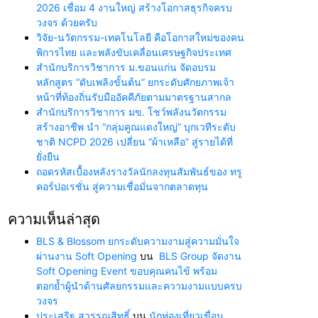
2026 เชื่อม 4 งานใหญ่ สร้างโอกาสธุรกิจครบ
วงจร ด้วยครับ
วิจัย-นวัตกรรม-เทคโนโลยี คือโอกาสใหม่ของคน
พิการไทย และพลังขับเคลื่อนเศรษฐกิจประเทศ
สำนักบริการวิชาการ ม.ขอนแก่น จัดอบรม
หลักสูตร “ดับเพลิงขั้นต้น” ยกระดับศักยภาพเจ้า
หน้าที่ท้องถิ่นรับมืออัคคีภัยตามมาตรฐานสากล
สำนักบริการวิชาการ มข. โชว์พลังนวัตกรรม
สร้างอาชีพ นำ “กลุ่มคูณแดงใหญ่” บุกเวทีระดับ
ชาติ NCPD 2026 เปลี่ยน “ผ้าเหลือ” สู่รายได้ที่
ยั่งยืน
ถอดรหัสเบื้องหลังรางวัลนักลงทุนสัมพันธ์ของ ทรู
คอร์ปอเรชั่น สู่ความเชื่อมั่นจากตลาดทุน
ความเห็นล่าสุด
BLS & Blossom ยกระดับความงามสู่ความมั่นใจ
ผ่านงาน Soft Opening
บน
BLS Group จัดงาน
Soft Opening Event ขอบคุณคนไข้ พร้อม
ตอกย้ำผู้นำด้านศัลยกรรมและความงามแบบครบ
วงจร
ประเสริฐ สุวรรณสิทธิ์
บน
นักท่องเที่ยวเขื่อน