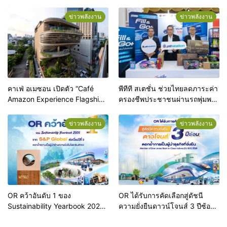
ผู้ประกอบการท้องถิ่น
ข่าวพลังงาน
ข่าวพลังงาน
คาเฟ่ อเมซอน เปิดตัว “Café
พีทีที สเตชั่น ช่วยไทยลดภาระค่า
Amazon Experience Flagship
ครองชีพประชาชนผ่านรถพุ่มพวง
Store Ari” ปักหมุดแฟล็กชิปสโตร์
ทั่วประเทศ
แห่งแรกของโลก ยกระดับสู่จุด
ข่าวพลังงาน
ข่าวพลังงาน
หมายปลายทางแห่งใหม่ใจกลาง
อารีย์
OR คว้าอันดับ 1 ของ
OR ได้รับการคัดเลือกสู่ดัชนี
Sustainability Yearbook 2026
ความยั่งยืนดาวน์โจนส์ 3 ปีซ้อน
จาก S&P Global ต่อเนื่องปีที่ 3
ตอกย้ำการเป็นผู้นำธุรกิจที่ยั่งยืน