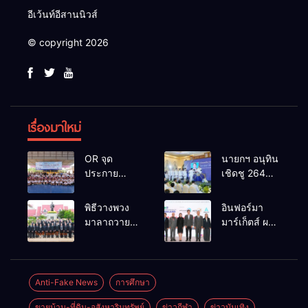
อีเว้นท์อีสานนิวส์
© copyright 2026
เรื่องมาใหม่
OR จุด
นายกฯ อนุทิน
ประกาย
เชิดชู 264
ศักยภาพ
กำนัน ผู้ใหญ่
เยาวชน ผ่าน
บ้านยอดเยี่ยม
พิธีวางพวง
อินฟอร์มา
กิจกรรม OR
มอบแหนบ
มาลาถวาย
มาร์เก็ตส์ ผนึก
Futsal Clinic
ทองคำ
ราชสักการะ
เครือข่าย
“รางวัล
เนื่องในวันรพี
ธุรกิจท่อง
เกียรติยศแห่ง
ประจำปี
เที่ยว-บริการ
การเสียสละ”
2569 และ
จัด Food &
Anti-Fake News
การศึกษา
การแข่งขัน
Hospitality
ขายบ้าน-ที่ดิน-อสังหาริมทรัพย์
ข่าวกีฬา
ข่าวบันเทิง