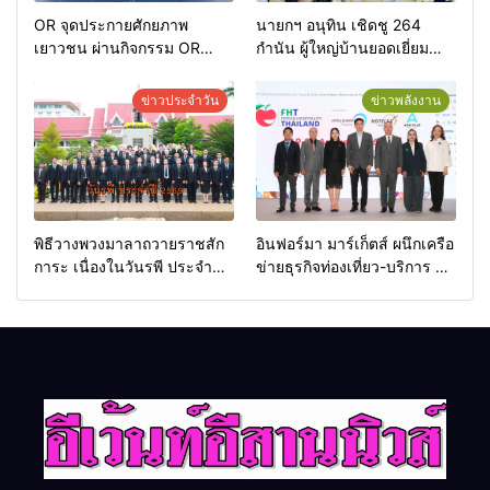
OR จุดประกายศักยภาพ
นายกฯ อนุทิน เชิดชู 264
เยาวชน ผ่านกิจกรรม OR
กำนัน ผู้ใหญ่บ้านยอดเยี่ยม
Futsal Clinic
มอบแหนบทองคำ “รางวัล
เกียรติยศแห่งการเสียสละ”
ข่าวประจำวัน
ข่าวพลังงาน
พิธีวางพวงมาลาถวายราชสัก
อินฟอร์มา มาร์เก็ตส์ ผนึกเครือ
การะ เนื่องในวันรพี ประจำปี
ข่ายธุรกิจท่องเที่ยว-บริการ จัด
2569 และการแข่งขันฟุตบอล
Food & Hospitality Thailand
วันรพี เพื่อเชื่อมความสัมพันธ์
2026 เชื่อม 4 งานใหญ่ สร้าง
อันดีของหน่วยงานใน
โอกาสธุรกิจครบวงจร ด้วย
กระบวนการยุติธรรม
ครับ