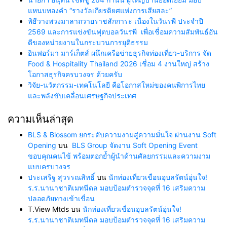
แหนบทองคำ “รางวัลเกียรติยศแห่งการเสียสละ”
พิธีวางพวงมาลาถวายราชสักการะ เนื่องในวันรพี ประจำปี
2569 และการแข่งขันฟุตบอลวันรพี เพื่อเชื่อมความสัมพันธ์อัน
ดีของหน่วยงานในกระบวนการยุติธรรม
อินฟอร์มา มาร์เก็ตส์ ผนึกเครือข่ายธุรกิจท่องเที่ยว-บริการ จัด
Food & Hospitality Thailand 2026 เชื่อม 4 งานใหญ่ สร้าง
โอกาสธุรกิจครบวงจร ด้วยครับ
วิจัย-นวัตกรรม-เทคโนโลยี คือโอกาสใหม่ของคนพิการไทย
และพลังขับเคลื่อนเศรษฐกิจประเทศ
ความเห็นล่าสุด
BLS & Blossom ยกระดับความงามสู่ความมั่นใจ ผ่านงาน Soft
Opening
บน
BLS Group จัดงาน Soft Opening Event
ขอบคุณคนไข้ พร้อมตอกย้ำผู้นำด้านศัลยกรรมและความงาม
แบบครบวงจร
ประเสริฐ สุวรรณสิทธิ์
บน
นักท่องเที่ยวเขื่อนอุบลรัตน์อุ่นใจ!
ร.ร.นานาชาติเมทนีดล มอบป้อมตำรวจจุดที่ 16 เสริมความ
ปลอดภัยทางเข้าเขื่อน
T.View Mtds
บน
นักท่องเที่ยวเขื่อนอุบลรัตน์อุ่นใจ!
ร.ร.นานาชาติเมทนีดล มอบป้อมตำรวจจุดที่ 16 เสริมความ