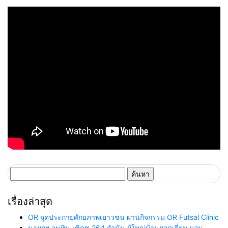
ตอกย้ำความเป็นผู้นำด้านความ
ยั่งยืนในระดับสากล
ค้นหา
สำหรับ:
เรื่องล่าสุด
OR จุดประกายศักยภาพเยาวชน ผ่านกิจกรรม OR Futsal Clinic
นายกฯ อนุทิน เชิดชู 264 กำนัน ผู้ใหญ่บ้านยอดเยี่ยม มอบ