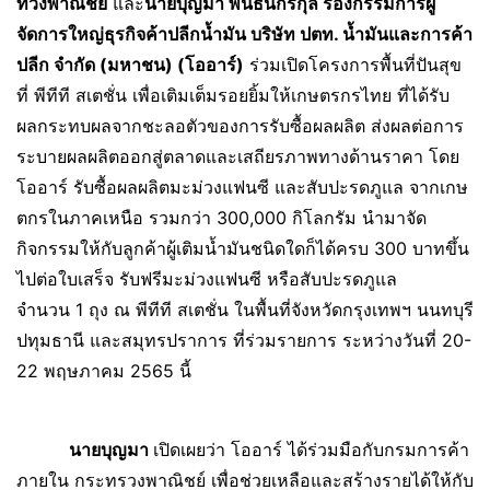
ทวงพาณิชย์
และ
นายบุญมา พนธนกรกุล รองกรรมการผู้
จัดการใหญ่ธุรกิจค้าปลีกน้ำมัน บริษัท ปตท. น้ำมันและการค้า
ปลีก จำกัด (มหาชน) (โออาร์)
ร่วมเปิดโครงการพื้นที่ปันสุข
ที่ พีทีที สเตชั่น เพื่อเติมเต็มรอยยิ้มให้เกษตรกรไทย ที่ได้รับ
ผลกระทบผลจากชะลอตัวของการรับซื้อผลผลิต ส่งผลต่อการ
ระบายผลผลิตออกสู่ตลาดและเสถียรภาพทางด้านราคา โดย
โออาร์ รับซื้อผลผลิตมะม่วงแฟนซี และสับปะรดภูแล จากเกษ
ตกรในภาคเหนือ รวมกว่า 300,000 กิโลกรัม นำมาจัด
กิจกรรมให้กับลูกค้าผู้เติมน้ำมันชนิดใดก็ได้ครบ 300 บาทขึ้น
ไปต่อใบเสร็จ รับฟรีมะม่วงแฟนซี หรือสับปะรดภูแล
จำนวน 1 ถุง ณ พีทีที สเตชั่น ในพื้นที่จังหวัดกรุงเทพฯ นนทบุรี
ปทุมธานี และสมุทรปราการ ที่ร่วมรายการ ระหว่างวันที่ 20-
22 พฤษภาคม 2565 นี้
นายบุญมา
เปิดเผยว่า โออาร์ ได้ร่วมมือกับกรมการค้า
ภายใน กระทรวงพาณิชย์ เพื่อช่วยเหลือและสร้างรายได้ให้กับ