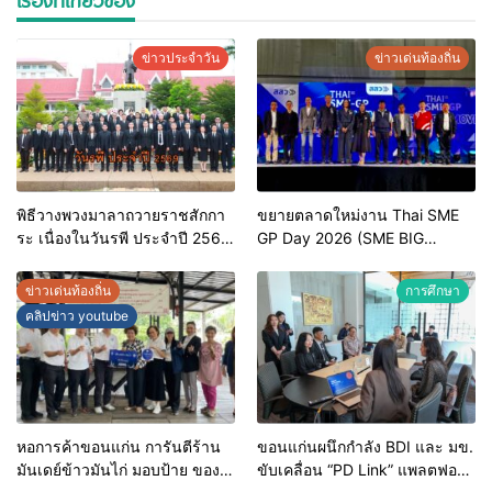
เรื่องที่เกี่ยวข้อง
ข่าวประจำวัน
ข่าวเด่นท้องถิ่น
พิธีวางพวงมาลาถวายราชสักกา
ขยายตลาดใหม่งาน Thai SME
ระ เนื่องในวันรพี ประจำปี 2569
GP Day 2026 (SME BIG
และการแข่งขันฟุตบอลวันรพี
MOVE)
เพื่อเชื่อมความสัมพันธ์อันดีของ
ข่าวเด่นท้องถิ่น
การศึกษา
หน่วยงานในกระบวนการ
คลิปข่าว youtube
ยุติธรรม
หอการค้าขอนแก่น การันตีร้าน
ขอนแก่นผนึกกำลัง BDI และ มข.
มันเดย์ข้าวมันไก่ มอบป้าย ของดี
ขับเคลื่อน “PD Link” แพลตฟอร์ม