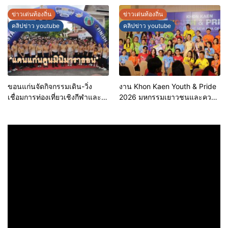
ขอนแก่น ประจำปี 2569 เชิดชูผู้
ข้อมูลเมืองอัจฉริยะ มุ่งเป้าการ
ประกอบการคุณภาพ ยกระดับ
บริหารงานบนฐานข้อมูลที่
ข่าวเด่นท้องถิ่น
ข่าวเด่นท้องถิ่น
มาตรฐาน สร้างความเชื่อมั่นให้ผู้
แม่นยำและยั่งยืน
คลิปข่าว youtube
คลิปข่าว youtube
บริโภค
ขอนแก่นจัดกิจกรรมเดิน-วิ่ง
งาน Khon Kaen Youth & Pride
เชื่อมการท่องเที่ยวเชิงกีฬาและ
2026 มหกรรมเยาวชนและความ
วัฒนธรรม จัด “แคนแก่นคูนมินิ
หลากหลายทางเพศ จังหวัด
มาราธอน”
ขอนแก่น 2569