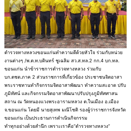
ตำรวจทางหลวงขอนแก่นทำความดีด้วยหัวใจ ร่วมกับหน่วย
งานต่างๆ /พ.ต.ท.บดินทร์ ชูเฉลิม สว.ส.ทล.2 กก.4 บก.ทล.
ขอนแก่น นำข้าราชการตำรวจทางหลวง ร่วมกับ
บก.ตชด.ภาค 2 ส่วนราชการที่เกี่ยวข้อง ประชาชนจิตอาสา
พระราชทานทำกิจกรรมจิตอาสาพัฒนา ทำความสะอาด ปรับ
ภูมิทัศน์ และกิจกรรมจิตอาสาพัฒนาปรับปรุงภูมิทัศศาสน
สถาน ณ วัดหนองแวงพระอารามหลวง ต.ในเมือง อ.เมือง
จ.ขอนแก่น โดยมี นายสุเทพ มณีโชติ รองผู้ว่าราชการจังหวัด
ขอนแก่น เป็นประธานการดำเนินกิจกรรม
ทำทุกอย่างด้วยสำนึก เพราะเราคือ”ตำรวจทางหลวง”