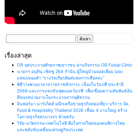
ค้นหา
สำหรับ:
เรื่องล่าสุด
OR จุดประกายศักยภาพเยาวชน ผ่านกิจกรรม OR Futsal Clinic
นายกฯ อนุทิน เชิดชู 264 กำนัน ผู้ใหญ่บ้านยอดเยี่ยม มอบ
แหนบทองคำ “รางวัลเกียรติยศแห่งการเสียสละ”
พิธีวางพวงมาลาถวายราชสักการะ เนื่องในวันรพี ประจำปี
2569 และการแข่งขันฟุตบอลวันรพี เพื่อเชื่อมความสัมพันธ์อัน
ดีของหน่วยงานในกระบวนการยุติธรรม
อินฟอร์มา มาร์เก็ตส์ ผนึกเครือข่ายธุรกิจท่องเที่ยว-บริการ จัด
Food & Hospitality Thailand 2026 เชื่อม 4 งานใหญ่ สร้าง
โอกาสธุรกิจครบวงจร ด้วยครับ
วิจัย-นวัตกรรม-เทคโนโลยี คือโอกาสใหม่ของคนพิการไทย
และพลังขับเคลื่อนเศรษฐกิจประเทศ