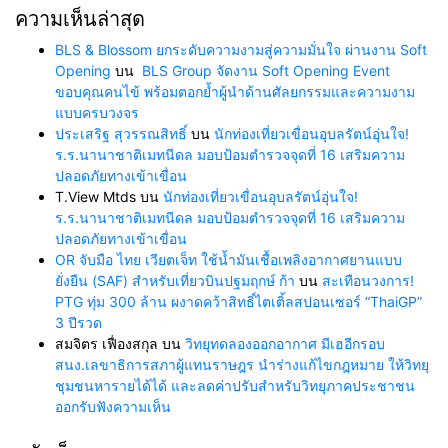
ความเห็นล่าสุด
BLS & Blossom ยกระดับความงามสู่ความมั่นใจ ผ่านงาน Soft
Opening
บน
BLS Group จัดงาน Soft Opening Event
ขอบคุณคนไข้ พร้อมตอกย้ำผู้นำด้านศัลยกรรมและความงาม
แบบครบวงจร
ประเสริฐ สุวรรณสิทธิ์
บน
นักท่องเที่ยวเขื่อนอุบลรัตน์อุ่นใจ!
ร.ร.นานาชาติเมทนีดล มอบป้อมตำรวจจุดที่ 16 เสริมความ
ปลอดภัยทางเข้าเขื่อน
T.View Mtds
บน
นักท่องเที่ยวเขื่อนอุบลรัตน์อุ่นใจ!
ร.ร.นานาชาติเมทนีดล มอบป้อมตำรวจจุดที่ 16 เสริมความ
ปลอดภัยทางเข้าเขื่อน
OR จับมือ ไทย เวียตเจ็ท ใช้น้ำมันเชื้อเพลิงอากาศยานแบบ
ยั่งยืน (SAF) สำหรับเที่ยวบินปฐมฤกษ์ ก้า
บน
สะเทือนวงการ!
PTG ทุ่ม 300 ล้าน ผงาดคว้าสิทธิ์ไตเติ้ลสปอนเซอร์ “ThaiGP”
3 ปีรวด
สมจิตร เฟื่องสกุล
บน
วิทยุทดลองออกอากาศ มีเฮอีกรอบ
สนง.เลขาธิการสภาผู้แทนราษฎร นำร่างแก้ไขกฎหมาย ให้วิทยุ
ชุมชนหารายได้ได้ และลดค่าปรับสำหรับวิทยุภาคประชาชน
ออกรับฟังความเห็น