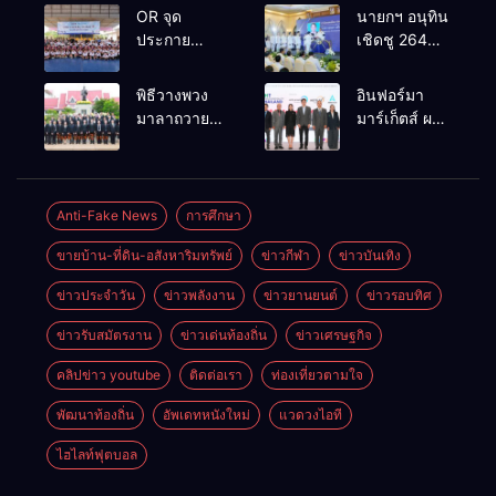
OR จุด
นายกฯ อนุทิน
ประกาย
เชิดชู 264
ศักยภาพ
กำนัน ผู้ใหญ่
เยาวชน ผ่าน
บ้านยอดเยี่ยม
พิธีวางพวง
อินฟอร์มา
กิจกรรม OR
มอบแหนบ
มาลาถวาย
มาร์เก็ตส์ ผนึก
Futsal Clinic
ทองคำ
ราชสักการะ
เครือข่าย
“รางวัล
เนื่องในวันรพี
ธุรกิจท่อง
เกียรติยศแห่ง
ประจำปี
เที่ยว-บริการ
การเสียสละ”
2569 และ
จัด Food &
Anti-Fake News
การศึกษา
การแข่งขัน
Hospitality
ขายบ้าน-ที่ดิน-อสังหาริมทรัพย์
ข่าวกีฬา
ข่าวบันเทิง
ฟุตบอลวันรพี
Thailand
เพื่อเชื่อม
2026 เชื่อม 4
ข่าวประจำวัน
ข่าวพลังงาน
ข่าวยานยนต์
ข่าวรอบทิศ
ความสัมพันธ์
งานใหญ่
อันดีของ
สร้างโอกาส
ข่าวรับสมัตรงาน
ข่าวเด่นท้องถิ่น
ข่าวเศรษฐกิจ
หน่วยงานใน
ธุรกิจครบ
กระบวนการ
วงจร ด้วยครับ
คลิปข่าว youtube
ติดต่อเรา
ท่องเที่ยวตามใจ
ยุติธรรม
พัฒนาท้องถิ่น
อัพเดทหนังใหม่
แวดวงไอที
ไฮไลท์ฟุตบอล