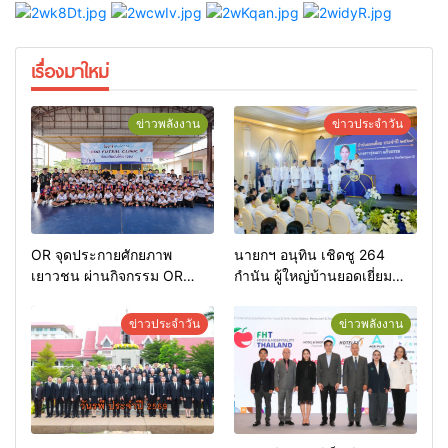
เรื่องมาใหม่
ข่าวพลังงาน
ข่าวประจำวัน
OR จุดประกายศักยภาพ
นายกฯ อนุทิน เชิดชู 264
เยาวชน ผ่านกิจกรรม OR
กำนัน ผู้ใหญ่บ้านยอดเยี่ยม
Futsal Clinic
มอบแหนบทองคำ “รางวัล
เกียรติยศแห่งการเสียสละ”
ข่าวประจำวัน
ข่าวพลังงาน