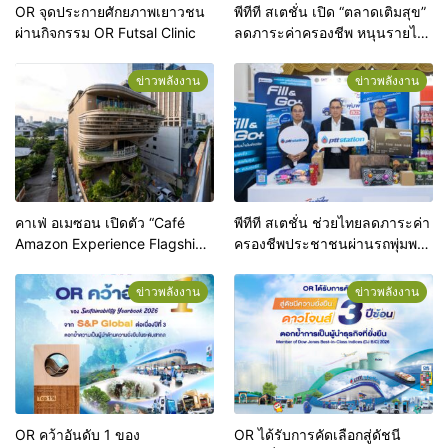
OR จุดประกายศักยภาพเยาวชน
พีทีที สเตชั่น เปิด “ตลาดเติมสุข”
ผ่านกิจกรรม OR Futsal Clinic
ลดภาระค่าครองชีพ หนุนรายได้
ผู้ประกอบการท้องถิ่น
ข่าวพลังงาน
ข่าวพลังงาน
คาเฟ่ อเมซอน เปิดตัว “Café
พีทีที สเตชั่น ช่วยไทยลดภาระค่า
Amazon Experience Flagship
ครองชีพประชาชนผ่านรถพุ่มพวง
Store Ari” ปักหมุดแฟล็กชิปสโตร์
ทั่วประเทศ
แห่งแรกของโลก ยกระดับสู่จุด
ข่าวพลังงาน
ข่าวพลังงาน
หมายปลายทางแห่งใหม่ใจกลาง
อารีย์
OR คว้าอันดับ 1 ของ
OR ได้รับการคัดเลือกสู่ดัชนี