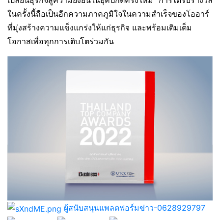
ในครั้งนี้ถือเป็นอีกความภาคภูมิใจในความสำเร็จของโออาร์
ที่มุ่งสร้างความแข็งแกร่งให้แก่ธุรกิจ และพร้อมเติมเต็ม
โอกาสเพื่อทุกการเติบโตร่วมกัน
ผู้สนับสนุนแพลตฟอร์มข่าว-0628929797