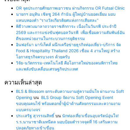
OR จุดประกายศักยภาพเยาวชน ผ่านกิจกรรม OR Futsal Clinic
นายกฯ อนุทิน เชิดชู 264 กำนัน ผู้ใหญ่บ้านยอดเยี่ยม มอบ
แหนบทองคำ “รางวัลเกียรติยศแห่งการเสียสละ”
พิธีวางพวงมาลาถวายราชสักการะ เนื่องในวันรพี ประจำปี
2569 และการแข่งขันฟุตบอลวันรพี เพื่อเชื่อมความสัมพันธ์อัน
ดีของหน่วยงานในกระบวนการยุติธรรม
อินฟอร์มา มาร์เก็ตส์ ผนึกเครือข่ายธุรกิจท่องเที่ยว-บริการ จัด
Food & Hospitality Thailand 2026 เชื่อม 4 งานใหญ่ สร้าง
โอกาสธุรกิจครบวงจร ด้วยครับ
วิจัย-นวัตกรรม-เทคโนโลยี คือโอกาสใหม่ของคนพิการไทย
และพลังขับเคลื่อนเศรษฐกิจประเทศ
ความเห็นล่าสุด
BLS & Blossom ยกระดับความงามสู่ความมั่นใจ ผ่านงาน Soft
Opening
บน
BLS Group จัดงาน Soft Opening Event
ขอบคุณคนไข้ พร้อมตอกย้ำผู้นำด้านศัลยกรรมและความงาม
แบบครบวงจร
ประเสริฐ สุวรรณสิทธิ์
บน
นักท่องเที่ยวเขื่อนอุบลรัตน์อุ่นใจ!
ร.ร.นานาชาติเมทนีดล มอบป้อมตำรวจจุดที่ 16 เสริมความ
ปลอดภัยทางเข้าเขื่อน