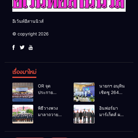
อีเว้นท์อีสานนิวส์
© copyright 2026
เรื่องมาใหม่
OR จุด
นายกฯ อนุทิน
ประกาย
เชิดชู 264
ศักยภาพ
กำนัน ผู้ใหญ่
เยาวชน ผ่าน
บ้านยอดเยี่ยม
พิธีวางพวง
อินฟอร์มา
กิจกรรม OR
มอบแหนบ
มาลาถวาย
มาร์เก็ตส์ ผนึก
Futsal Clinic
ทองคำ
ราชสักการะ
เครือข่าย
“รางวัล
เนื่องในวันรพี
ธุรกิจท่อง
เกียรติยศแห่ง
ประจำปี
เที่ยว-บริการ
การเสียสละ”