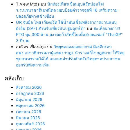
T.View Mtds
บน
นักท่องเที่ยวเขื่อนอุบลรัตน์อุ่นใจ!
ร.ร.นานาชาติเมทนีดล มอบป้อมตำรวจจุดที่ 16 เสริมความ
ปลอดภัยทางเข้าเขื่อน
OR จับมือ ไทย เวียตเจ็ท ใช้น้ำมันเชื้อเพลิงอากาศยานแบบ
ยั่งยืน (SAF) สำหรับเที่ยวบินปฐมฤกษ์ ก้า
บน
สะเทือนวงการ!
PTG ทุ่ม 300 ล้าน ผงาดคว้าสิทธิ์ไตเติ้ลสปอนเซอร์ “ThaiGP”
3 ปีรวด
สมจิตร เฟื่องสกุล
บน
วิทยุทดลองออกอากาศ มีเฮอีกรอบ
สนง.เลขาธิการสภาผู้แทนราษฎร นำร่างแก้ไขกฎหมาย ให้วิทยุ
ชุมชนหารายได้ได้ และลดค่าปรับสำหรับวิทยุภาคประชาชน
ออกรับฟังความเห็น
คลังเก็บ
สิงหาคม 2026
กรกฎาคม 2026
มิถุนายน 2026
พฤษภาคม 2026
เมษายน 2026
มีนาคม 2026
กุมภาพันธ์ 2026
มกราคม 2026