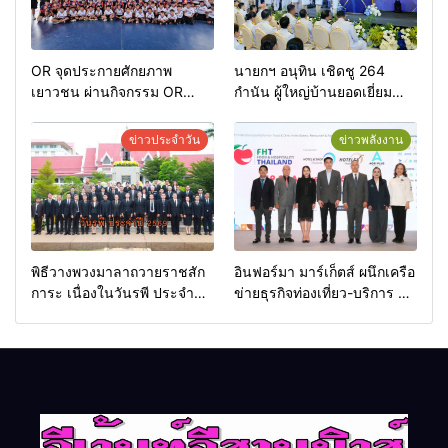
OR จุดประกายศักยภาพ
นายกฯ อนุทิน เชิดชู 264
เยาวชน ผ่านกิจกรรม OR
กำนัน ผู้ใหญ่บ้านยอดเยี่ยม
Futsal Clinic
มอบแหนบทองคำ “รางวัล
เกียรติยศแห่งการเสียสละ”
ข่าวประจำวัน
ข่าวพลังงาน
พิธีวางพวงมาลาถวายราชสัก
อินฟอร์มา มาร์เก็ตส์ ผนึกเครือ
การะ เนื่องในวันรพี ประจำปี
ข่ายธุรกิจท่องเที่ยว-บริการ จัด
2569 และการแข่งขันฟุตบอล
Food & Hospitality Thailand
วันรพี เพื่อเชื่อมความสัมพันธ์
2026 เชื่อม 4 งานใหญ่ สร้าง
อันดีของหน่วยงานใน
โอกาสธุรกิจครบวงจร ด้วย
กระบวนการยุติธรรม
ครับ