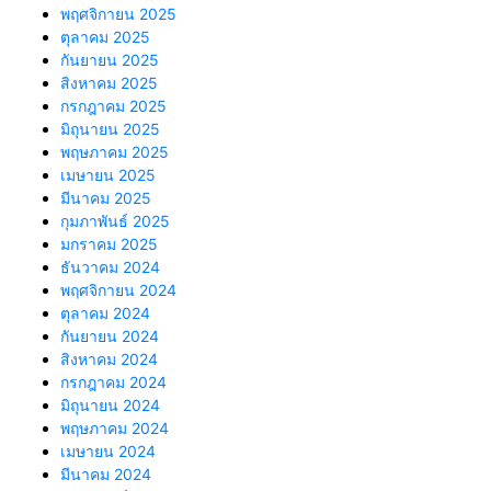
พฤศจิกายน 2025
ตุลาคม 2025
กันยายน 2025
สิงหาคม 2025
กรกฎาคม 2025
มิถุนายน 2025
พฤษภาคม 2025
เมษายน 2025
มีนาคม 2025
กุมภาพันธ์ 2025
มกราคม 2025
ธันวาคม 2024
พฤศจิกายน 2024
ตุลาคม 2024
กันยายน 2024
สิงหาคม 2024
กรกฎาคม 2024
มิถุนายน 2024
พฤษภาคม 2024
เมษายน 2024
มีนาคม 2024