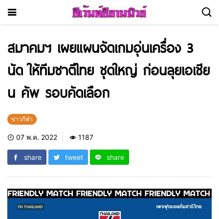
สมาคมฯ เผยแผนจัดเกมอุ่นเครื่อง 3
นัด ให้ทีมชาติไทย ชุดใหญ่ ก่อนลุยเอเชีย
น คัพ รอบคัดเลือก
ข่าวกีฬา
07 พ.ค. 2022
1187
share
tweet
share