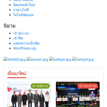
อัพเดทหนังใหม่
แวดวงไอที
ไฮไลท์ฟุตบอล
นิยาม
เข้าสู่ระบบ
เข้าฟีด
แสดงความเห็นฟีด
WordPress.org
เรื่องมาใหม่
ข่าวพลังงาน
ข่าวประจำวัน