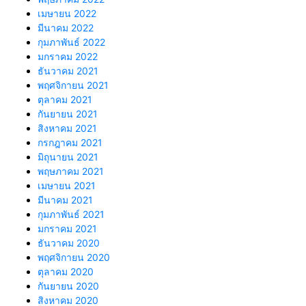
เมษายน 2022
มีนาคม 2022
กุมภาพันธ์ 2022
มกราคม 2022
ธันวาคม 2021
พฤศจิกายน 2021
ตุลาคม 2021
กันยายน 2021
สิงหาคม 2021
กรกฎาคม 2021
มิถุนายน 2021
พฤษภาคม 2021
เมษายน 2021
มีนาคม 2021
กุมภาพันธ์ 2021
มกราคม 2021
ธันวาคม 2020
พฤศจิกายน 2020
ตุลาคม 2020
กันยายน 2020
สิงหาคม 2020