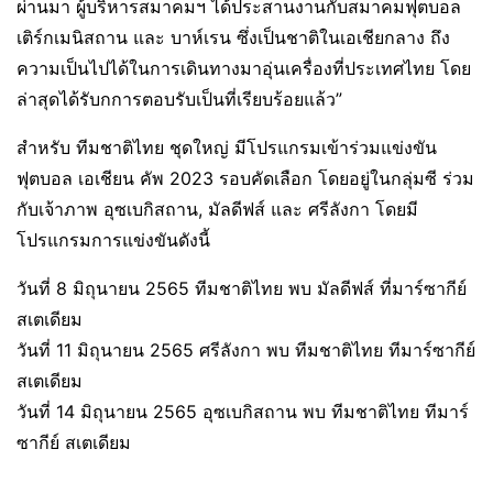
ผ่านมา ผู้บริหารสมาคมฯ ได้ประสานงานกับสมาคมฟุตบอล
เติร์กเมนิสถาน และ บาห์เรน ซึ่งเป็นชาติในเอเชียกลาง ถึง
ความเป็นไปได้ในการเดินทางมาอุ่นเครื่องที่ประเทศไทย โดย
ล่าสุดได้รับกการตอบรับเป็นที่เรียบร้อยแล้ว”
สำหรับ ทีมชาติไทย ชุดใหญ่ มีโปรแกรมเข้าร่วมแข่งขัน
ฟุตบอล เอเชียน คัพ 2023 รอบคัดเลือก โดยอยู่ในกลุ่มซี ร่วม
กับเจ้าภาพ อุซเบกิสถาน, มัลดีฟส์ และ ศรีลังกา โดยมี
โปรแกรมการแข่งขันดังนี้
วันที่ 8 มิถุนายน 2565 ทีมชาติไทย พบ มัลดีฟส์ ที่มาร์ซากีย์
สเตเดียม
วันที่ 11 มิถุนายน 2565 ศรีลังกา พบ ทีมชาติไทย ทีมาร์ซากีย์
สเตเดียม
วันที่ 14 มิถุนายน 2565 อุซเบกิสถาน พบ ทีมชาติไทย ทีมาร์
ซากีย์ สเตเดียม