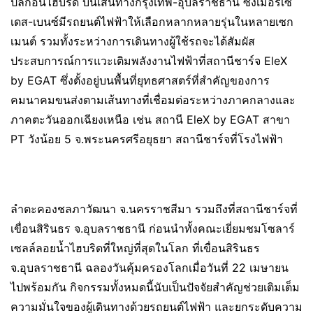
ปลั๊กอินไฮบริด บนเส้นทางกรุงเทพ-อุบลราชธานี ซึ่งเมอร์เซ
เดส-เบนซ์มีรถยนต์ไฟฟ้าให้เลือกหลากหลายรุ่นในหลายเซก
เมนต์ รวมทั้งระหว่างการเดินทางผู้ใช้รถจะได้สัมผัส
ประสบการณ์การแวะเติมพลังงานไฟฟ้าที่สถานีชาร์จ EleX
by EGAT ซึ่งตั้งอยู่บนพื้นที่ยุทธศาสตร์ที่สำคัญของการ
คมนาคมขนส่งตามเส้นทางที่เชื่อมต่อระหว่างภาคกลางและ
ภาคตะวันออกเฉียงเหนือ เช่น สถานี EleX by EGAT สาขา
PT วังน้อย 5 จ.พระนครศรีอยุธยา สถานีชาร์จที่โรงไฟฟ้า
ลำตะคองชลภาวัฒนา จ.นครราชสีมา รวมถึงที่สถานีชาร์จที่
เขื่อนสิรินธร จ.อุบลราชธานี ก่อนนำทั้งคณะเยี่ยมชมโซลาร์
เซลล์ลอยน้ำไฮบริดที่ใหญ่ที่สุดในโลก ที่เขื่อนสิรินธร
จ.อุบลราชธานี ฉลองวันคุ้มครองโลกเมื่อวันที่ 22 เมษายน
ไปพร้อมกัน กิจกรรมทั้งหมดนี้นับเป็นปัจจัยสำคัญช่วยเติมเต็ม
ความมั่นใจของผู้เดินทางด้วยรถยนต์ไฟฟ้า และยกระดับความ