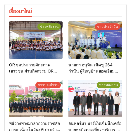
เรื่องมาใหม่
ข่าวพลังงาน
ข่าวประจำวัน
OR จุดประกายศักยภาพ
นายกฯ อนุทิน เชิดชู 264
เยาวชน ผ่านกิจกรรม OR
กำนัน ผู้ใหญ่บ้านยอดเยี่ยม
Futsal Clinic
มอบแหนบทองคำ “รางวัล
เกียรติยศแห่งการเสียสละ”
ข่าวประจำวัน
ข่าวพลังงาน
พิธีวางพวงมาลาถวายราชสัก
อินฟอร์มา มาร์เก็ตส์ ผนึกเครือ
การะ เนื่องในวันรพี ประจำปี
ข่ายธุรกิจท่องเที่ยว-บริการ จัด