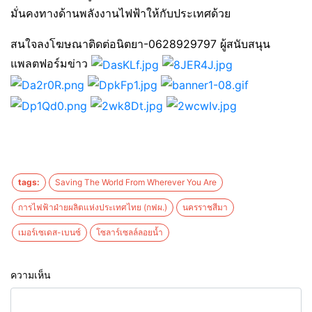
มั่นคงทางด้านพลังงานไฟฟ้าให้กับประเทศด้วย
สนใจลงโฆษณาติดต่อนิตยา-0628929797 ผู้สนับสนุน
แพลตฟอร์มข่าว
tags:
Saving The World From Wherever You Are
การไฟฟ้าฝ่ายผลิตแห่งประเทศไทย (กฟผ.)
นครราชสีมา
เมอร์เซเดส-เบนซ์
โซลาร์เซลล์ลอยน้ำ
ความเห็น