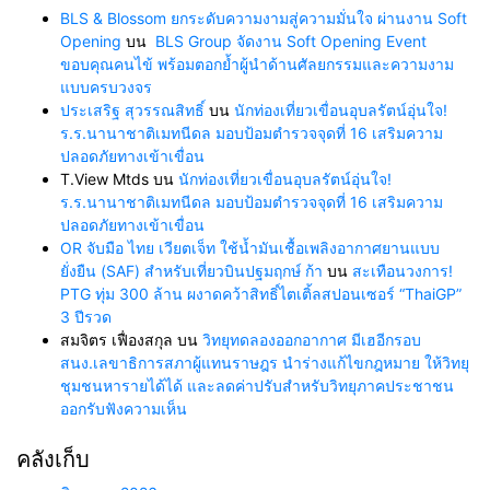
BLS & Blossom ยกระดับความงามสู่ความมั่นใจ ผ่านงาน Soft
Opening
บน
BLS Group จัดงาน Soft Opening Event
ขอบคุณคนไข้ พร้อมตอกย้ำผู้นำด้านศัลยกรรมและความงาม
แบบครบวงจร
ประเสริฐ สุวรรณสิทธิ์
บน
นักท่องเที่ยวเขื่อนอุบลรัตน์อุ่นใจ!
ร.ร.นานาชาติเมทนีดล มอบป้อมตำรวจจุดที่ 16 เสริมความ
ปลอดภัยทางเข้าเขื่อน
T.View Mtds
บน
นักท่องเที่ยวเขื่อนอุบลรัตน์อุ่นใจ!
ร.ร.นานาชาติเมทนีดล มอบป้อมตำรวจจุดที่ 16 เสริมความ
ปลอดภัยทางเข้าเขื่อน
OR จับมือ ไทย เวียตเจ็ท ใช้น้ำมันเชื้อเพลิงอากาศยานแบบ
ยั่งยืน (SAF) สำหรับเที่ยวบินปฐมฤกษ์ ก้า
บน
สะเทือนวงการ!
PTG ทุ่ม 300 ล้าน ผงาดคว้าสิทธิ์ไตเติ้ลสปอนเซอร์ “ThaiGP”
3 ปีรวด
สมจิตร เฟื่องสกุล
บน
วิทยุทดลองออกอากาศ มีเฮอีกรอบ
สนง.เลขาธิการสภาผู้แทนราษฎร นำร่างแก้ไขกฎหมาย ให้วิทยุ
ชุมชนหารายได้ได้ และลดค่าปรับสำหรับวิทยุภาคประชาชน
ออกรับฟังความเห็น
คลังเก็บ