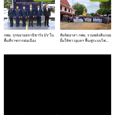
ประจักษ์”ณ จังหวัดภูเก็ต จังหวัด
Grid
กระบี่ และจังหวัดตรัง
กฟผ. รุกขยายสถานีชาร์จ EV ใน
ทีมจิตอาสา กฟผ. รวมพลังคืนรอย
พื้นที่ราชการต่อเนื่อง
ยิ้มให้ชาวอุบลฯ ฟื้นฟูระบบไฟฟ้า
หลังน้ำลดกว่า 1,300 หลังคา
เรือน