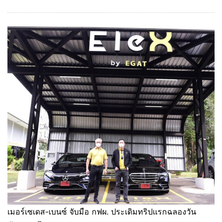
เมอร์เซเดส-เบนซ์ จับมือ กฟผ. ประเดิมทริปแรกฉลองวัน