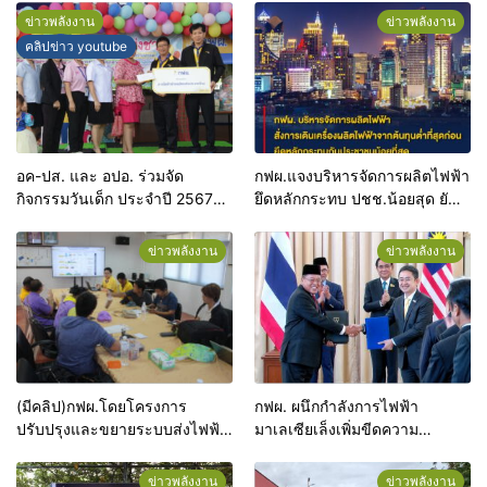
ข่าวพลังงาน
ข่าวพลังงาน
คลิปข่าว youtube
อค-ปส. และ อปอ. ร่วมจัด
กฟผ.แจงบริหารจัดการผลิตไฟฟ้า
กิจกรรมวันเด็ก ประจำปี 2567
ยึดหลักกระทบ ปชช.น้อยสุด ยัน
และมอบงบประมาณสนับสนุน
เลือกต้นทุนต่ำสุดก่อน
โครงการจัดซื้อของเล่นเพื่อส่ง
ข่าวพลังงาน
ข่าวพลังงาน
เสริมพัฒนาการเด็กปฐมวัย ใน
พื้นที่ก่อสร้างสถานีไฟฟ้าแรงสูง
ขอนแก่น 1
(มีคลิป)กฟผ.โดยโครงการ
กฟผ. ผนึกกำลังการไฟฟ้า
ปรับปรุงและขยายระบบส่งไฟฟ้า
มาเลเซียเล็งเพิ่มขีดความ
ที่เสื่อมสภาพตามอายุการใช้งาน
สามารถระบบส่งไฟฟ้าไทย-
จัด”โครงการสัมมนาเชิง
มาเลเซีย รองรับ ASEAN Power
ข่าวพลังงาน
ข่าวพลังงาน