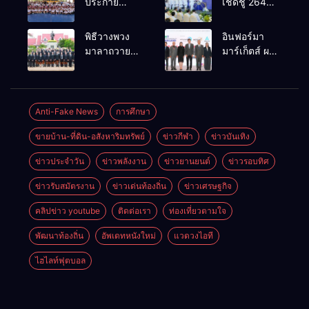
ประกาย
เชิดชู 264
ศักยภาพ
กำนัน ผู้ใหญ่
เยาวชน ผ่าน
บ้านยอดเยี่ยม
พิธีวางพวง
อินฟอร์มา
กิจกรรม OR
มอบแหนบ
มาลาถวาย
มาร์เก็ตส์ ผนึก
Futsal Clinic
ทองคำ
ราชสักการะ
เครือข่าย
“รางวัล
เนื่องในวันรพี
ธุรกิจท่อง
เกียรติยศแห่ง
ประจำปี
เที่ยว-บริการ
การเสียสละ”
2569 และ
จัด Food &
Anti-Fake News
การศึกษา
การแข่งขัน
Hospitality
ขายบ้าน-ที่ดิน-อสังหาริมทรัพย์
ข่าวกีฬา
ข่าวบันเทิง
ฟุตบอลวันรพี
Thailand
เพื่อเชื่อม
2026 เชื่อม 4
ข่าวประจำวัน
ข่าวพลังงาน
ข่าวยานยนต์
ข่าวรอบทิศ
ความสัมพันธ์
งานใหญ่
อันดีของ
สร้างโอกาส
ข่าวรับสมัตรงาน
ข่าวเด่นท้องถิ่น
ข่าวเศรษฐกิจ
หน่วยงานใน
ธุรกิจครบ
กระบวนการ
วงจร ด้วยครับ
คลิปข่าว youtube
ติดต่อเรา
ท่องเที่ยวตามใจ
ยุติธรรม
พัฒนาท้องถิ่น
อัพเดทหนังใหม่
แวดวงไอที
ไฮไลท์ฟุตบอล