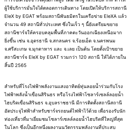
ผู้ใช้บริการมั่นใจได้ตลอดการเดินทาง โดยเปิดให้บริการสถานี
EleX by EGAT พร้อมสถานีพันธมิตรในเครือข่าย EleXA แล้ว
จำนวน 49 สถานีทั่วประเทศ ซึ่งในเร็ว ๆ นี้ยังเตรียมขยาย
สถานีชาร์จให้ครอบคลุมพื้นที่ภาคตะวันออกเฉียงเหนือมาก
ยิ่งขึ้น เช่น จ.อุดรธานี จ.สกลนคร จ.ร้อยเอ็ด จ.นครพนม
จ.ศรีสะเกษ จ.มุกดาหาร และ จ.เลย เป็นต้น โดยตั้งเป้าขยาย
สถานีชาร์จ EleX by EGAT รวมกว่า 120 สถานี ให้ได้ภายใน
สิ้นปี 2565
สำหรับที่โรงไฟฟ้าพลังงานแสงอาทิตย์ทุ่นลอยน้ำร่วมกับโรง
ไฟฟ้าพลังน้ำเขื่อนสิรินธร หรือโรงไฟฟ้าโซลาร์เซลล์ลอยน้ำ
ไฮบริดเขื่อนสิรินธร จ.อุบลราชธานี มีการติดตั้งสถานีสถานี
อัดประจุไฟฟ้าสำหรับชาร์จรถยนต์ไฟฟ้าไว้ด้วย เพื่อรองรับนัก
ท่องเที่ยวที่มาเยี่ยมชมโซลาร์เซลล์ลอยน้ำไฮบริดที่ใหญ่ที่สุด
ในโลก ซึ่งเป็นอีกหนึ่งผลงานนวัตกรรมพลังงานที่ประสบ