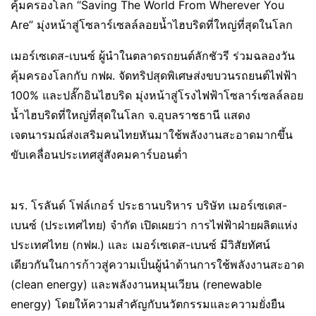
คุ้มครองโลก “Saving The World From Wherever You
Are” มุ่งหน้าสู่โซลาร์เซลล์ลอยน้ำไฮบริดที่ใหญ่ที่สุดในโลก
เมอร์เซเดส-เบนซ์ ผู้นำในตลาดรถยนต์ลักชัวรี ร่วมฉลองวัน
คุ้มครองโลกกับ กฟผ. จัดทริปสุดพิเศษส่งขบวนรถยนต์ไฟฟ้า
100% และปลั๊กอินไฮบริด มุ่งหน้าสู่โรงไฟฟ้าโซลาร์เซลล์ลอย
น้ำไฮบริดที่ใหญ่ที่สุดในโลก จ.อุบลราชธานี แสดง
เจตนารมณ์ส่งเสริมคนไทยหันมาใช้พลังงานสะอาดมากขึ้น
ขับเคลื่อนประเทศสู่สังคมคาร์บอนต่ำ
มร. โรลันด์ โฟล์เกอร์ ประธานบริหาร บริษัท เมอร์เซเดส-
เบนซ์ (ประเทศไทย) จำกัด เปิดเผยว่า การไฟฟ้าฝ่ายผลิตแห่ง
ประเทศไทย (กฟผ.) และ เมอร์เซเดส-เบนซ์ มีวิสัยทัศน์
เดียวกันในการก้าวสู่ความเป็นผู้นำด้านการใช้พลังงานสะอาด
(clean energy) และพลังงานหมุนเวียน (renewable
energy) โดยให้ความสำคัญกับนวัตกรรมและความยั่งยืน