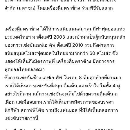
จำกัด (มหาชน) โดยเครื่องดื่มตราช้าง ร่วมพิธีจับสลาก
เครื่องดื่มตราช้าง ได้ให้การสนับสนุนสมาคมกีฬาฟุตบอลแห่ง
ประเทศไทยฯ มาตั้งแต่ปี 2003 และเข้ามาเป็นผู้สนับสนุนหลัก
ของการแข่งขันเอฟเอ คัพ ตั้งแต่ปี 2010 รวมถึงผ่านการ
สนับสนุนสโมสรฟุตบอลในไทยมามากกว่า 60 สโมสร ซึ่ง
แสดงให้เห็นถึงมิตรภาพที่ เครื่องดื่มตราช้าง มีต่อวงการ
ฟุตบอลไทยตลอดมา
ซึ่งการแข่งขันช้าง เอฟเอ คัพ ในรอบ 8 ทีมสุดท้ายที่ผ่านมา
เราก็ได้เห็นการแข่งขันที่สนุก ตื่นเต้น และเร้าใจ ในทั้ง 4 คู่
อย่างไรก็ตาม แม้การแข่งขันจะเต็มไปด้วยความตื่นเต้น ดุ
เดือด แต่เมื่อจบเกมเราก็ได้เห็นภาพมิตรภาพของบรรดา
นักกีฬา สตาฟฟ์โค้ช รวมถึงแฟนบอล ที่มีให้เห็นตลอดการ
แข่งขันรายการนี้