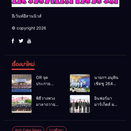
อีเว้นท์อีสานนิวส์
© copyright 2026
เรื่องมาใหม่
OR จุด
นายกฯ อนุทิน
ประกาย
เชิดชู 264
ศักยภาพ
กำนัน ผู้ใหญ่
เยาวชน ผ่าน
บ้านยอดเยี่ยม
พิธีวางพวง
อินฟอร์มา
กิจกรรม OR
มอบแหนบ
มาลาถวาย
มาร์เก็ตส์ ผนึก
Futsal Clinic
ทองคำ
ราชสักการะ
เครือข่าย
“รางวัล
เนื่องในวันรพี
ธุรกิจท่อง
เกียรติยศแห่ง
ประจำปี
เที่ยว-บริการ
การเสียสละ”
2569 และ
จัด Food &
Anti-Fake News
การศึกษา