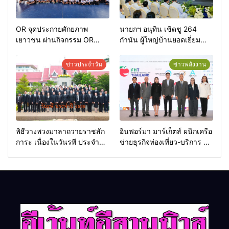
OR จุดประกายศักยภาพ
นายกฯ อนุทิน เชิดชู 264
เยาวชน ผ่านกิจกรรม OR
กำนัน ผู้ใหญ่บ้านยอดเยี่ยม
Futsal Clinic
มอบแหนบทองคำ “รางวัล
เกียรติยศแห่งการเสียสละ”
ข่าวประจำวัน
ข่าวพลังงาน
พิธีวางพวงมาลาถวายราชสัก
อินฟอร์มา มาร์เก็ตส์ ผนึกเครือ
การะ เนื่องในวันรพี ประจำปี
ข่ายธุรกิจท่องเที่ยว-บริการ จัด
2569 และการแข่งขันฟุตบอล
Food & Hospitality Thailand
วันรพี เพื่อเชื่อมความสัมพันธ์
2026 เชื่อม 4 งานใหญ่ สร้าง
อันดีของหน่วยงานใน
โอกาสธุรกิจครบวงจร ด้วย
กระบวนการยุติธรรม
ครับ