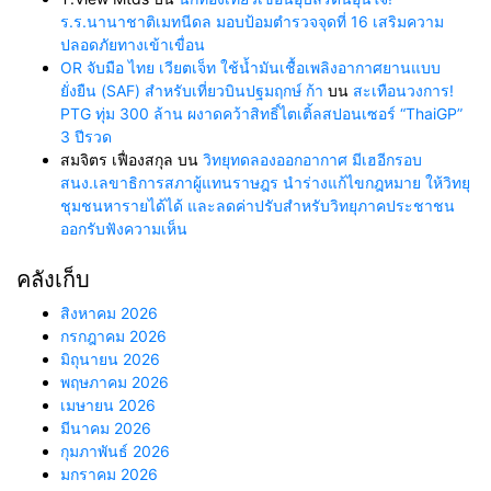
ร.ร.นานาชาติเมทนีดล มอบป้อมตำรวจจุดที่ 16 เสริมความ
ปลอดภัยทางเข้าเขื่อน
OR จับมือ ไทย เวียตเจ็ท ใช้น้ำมันเชื้อเพลิงอากาศยานแบบ
ยั่งยืน (SAF) สำหรับเที่ยวบินปฐมฤกษ์ ก้า
บน
สะเทือนวงการ!
PTG ทุ่ม 300 ล้าน ผงาดคว้าสิทธิ์ไตเติ้ลสปอนเซอร์ “ThaiGP”
3 ปีรวด
สมจิตร เฟื่องสกุล
บน
วิทยุทดลองออกอากาศ มีเฮอีกรอบ
สนง.เลขาธิการสภาผู้แทนราษฎร นำร่างแก้ไขกฎหมาย ให้วิทยุ
ชุมชนหารายได้ได้ และลดค่าปรับสำหรับวิทยุภาคประชาชน
ออกรับฟังความเห็น
คลังเก็บ
สิงหาคม 2026
กรกฎาคม 2026
มิถุนายน 2026
พฤษภาคม 2026
เมษายน 2026
มีนาคม 2026
กุมภาพันธ์ 2026
มกราคม 2026