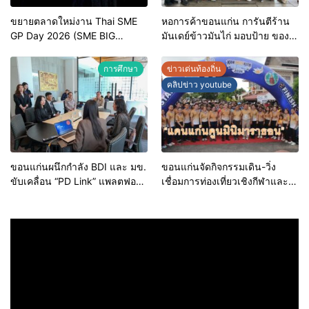
ขยายตลาดใหม่งาน Thai SME
หอการค้าขอนแก่น การันตีร้าน
GP Day 2026 (SME BIG
มันเดย์ข้าวมันไก่ มอบป้าย ของดี
MOVE)
ขอนแก่น ประจำปี 2569 เชิดชูผู้
ประกอบการคุณภาพ ยกระดับ
การศึกษา
ข่าวเด่นท้องถิ่น
มาตรฐาน สร้างความเชื่อมั่นให้ผู้
คลิปข่าว youtube
บริโภค
ขอนแก่นผนึกกำลัง BDI และ มข.
ขอนแก่นจัดกิจกรรมเดิน-วิ่ง
ขับเคลื่อน “PD Link” แพลตฟอร์ม
เชื่อมการท่องเที่ยวเชิงกีฬาและ
ข้อมูลเมืองอัจฉริยะ มุ่งเป้าการ
วัฒนธรรม จัด “แคนแก่นคูนมินิ
บริหารงานบนฐานข้อมูลที่
มาราธอน”
แม่นยำและยั่งยืน