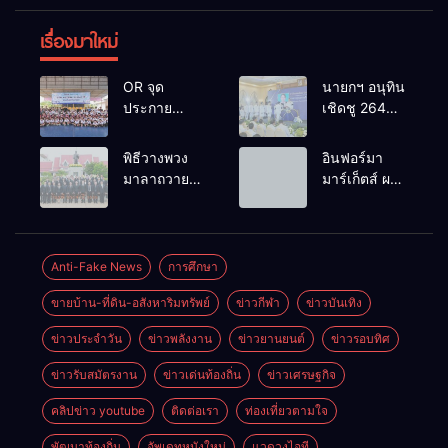
เรื่องมาใหม่
OR จุด
นายกฯ อนุทิน
ประกาย
เชิดชู 264
ศักยภาพ
กำนัน ผู้ใหญ่
เยาวชน ผ่าน
บ้านยอดเยี่ยม
พิธีวางพวง
อินฟอร์มา
กิจกรรม OR
มอบแหนบ
มาลาถวาย
มาร์เก็ตส์ ผนึก
Futsal Clinic
ทองคำ
ราชสักการะ
เครือข่าย
“รางวัล
เนื่องในวันรพี
ธุรกิจท่อง
เกียรติยศแห่ง
ประจำปี
เที่ยว-บริการ
การเสียสละ”
2569 และ
จัด Food &
Anti-Fake News
การศึกษา
การแข่งขัน
Hospitality
ขายบ้าน-ที่ดิน-อสังหาริมทรัพย์
ข่าวกีฬา
ข่าวบันเทิง
ฟุตบอลวันรพี
Thailand
เพื่อเชื่อม
2026 เชื่อม 4
ข่าวประจำวัน
ข่าวพลังงาน
ข่าวยานยนต์
ข่าวรอบทิศ
ความสัมพันธ์
งานใหญ่
อันดีของ
สร้างโอกาส
ข่าวรับสมัตรงาน
ข่าวเด่นท้องถิ่น
ข่าวเศรษฐกิจ
หน่วยงานใน
ธุรกิจครบ
กระบวนการ
วงจร ด้วยครับ
คลิปข่าว youtube
ติดต่อเรา
ท่องเที่ยวตามใจ
ยุติธรรม
พัฒนาท้องถิ่น
อัพเดทหนังใหม่
แวดวงไอที