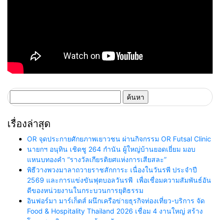
ค้นหา
สำหรับ:
เรื่องล่าสุด
OR จุดประกายศักยภาพเยาวชน ผ่านกิจกรรม OR Futsal Clinic
นายกฯ อนุทิน เชิดชู 264 กำนัน ผู้ใหญ่บ้านยอดเยี่ยม มอบ
แหนบทองคำ “รางวัลเกียรติยศแห่งการเสียสละ”
พิธีวางพวงมาลาถวายราชสักการะ เนื่องในวันรพี ประจำปี
2569 และการแข่งขันฟุตบอลวันรพี เพื่อเชื่อมความสัมพันธ์อัน
ดีของหน่วยงานในกระบวนการยุติธรรม
อินฟอร์มา มาร์เก็ตส์ ผนึกเครือข่ายธุรกิจท่องเที่ยว-บริการ จัด
Food & Hospitality Thailand 2026 เชื่อม 4 งานใหญ่ สร้าง