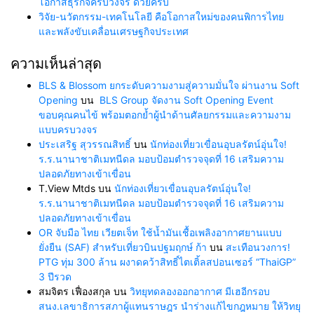
โอกาสธุรกิจครบวงจร ด้วยครับ
วิจัย-นวัตกรรม-เทคโนโลยี คือโอกาสใหม่ของคนพิการไทย
และพลังขับเคลื่อนเศรษฐกิจประเทศ
ความเห็นล่าสุด
BLS & Blossom ยกระดับความงามสู่ความมั่นใจ ผ่านงาน Soft
Opening
บน
BLS Group จัดงาน Soft Opening Event
ขอบคุณคนไข้ พร้อมตอกย้ำผู้นำด้านศัลยกรรมและความงาม
แบบครบวงจร
ประเสริฐ สุวรรณสิทธิ์
บน
นักท่องเที่ยวเขื่อนอุบลรัตน์อุ่นใจ!
ร.ร.นานาชาติเมทนีดล มอบป้อมตำรวจจุดที่ 16 เสริมความ
ปลอดภัยทางเข้าเขื่อน
T.View Mtds
บน
นักท่องเที่ยวเขื่อนอุบลรัตน์อุ่นใจ!
ร.ร.นานาชาติเมทนีดล มอบป้อมตำรวจจุดที่ 16 เสริมความ
ปลอดภัยทางเข้าเขื่อน
OR จับมือ ไทย เวียตเจ็ท ใช้น้ำมันเชื้อเพลิงอากาศยานแบบ
ยั่งยืน (SAF) สำหรับเที่ยวบินปฐมฤกษ์ ก้า
บน
สะเทือนวงการ!
PTG ทุ่ม 300 ล้าน ผงาดคว้าสิทธิ์ไตเติ้ลสปอนเซอร์ “ThaiGP”
3 ปีรวด
สมจิตร เฟื่องสกุล
บน
วิทยุทดลองออกอากาศ มีเฮอีกรอบ
สนง.เลขาธิการสภาผู้แทนราษฎร นำร่างแก้ไขกฎหมาย ให้วิทยุ