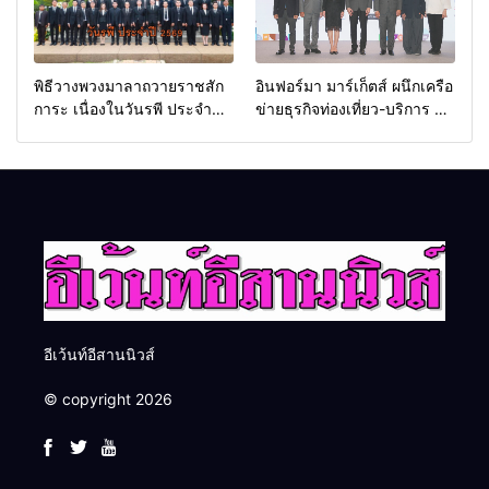
พิธีวางพวงมาลาถวายราชสัก
อินฟอร์มา มาร์เก็ตส์ ผนึกเครือ
การะ เนื่องในวันรพี ประจำปี
ข่ายธุรกิจท่องเที่ยว-บริการ จัด
2569 และการแข่งขันฟุตบอล
Food & Hospitality Thailand
วันรพี เพื่อเชื่อมความสัมพันธ์
2026 เชื่อม 4 งานใหญ่ สร้าง
อันดีของหน่วยงานใน
โอกาสธุรกิจครบวงจร ด้วย
กระบวนการยุติธรรม
ครับ
อีเว้นท์อีสานนิวส์
© copyright 2026