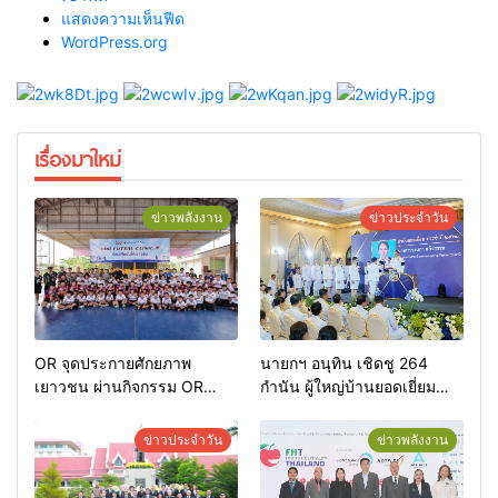
แสดงความเห็นฟีด
WordPress.org
เรื่องมาใหม่
ข่าวพลังงาน
ข่าวประจำวัน
OR จุดประกายศักยภาพ
นายกฯ อนุทิน เชิดชู 264
เยาวชน ผ่านกิจกรรม OR
กำนัน ผู้ใหญ่บ้านยอดเยี่ยม
Futsal Clinic
มอบแหนบทองคำ “รางวัล
เกียรติยศแห่งการเสียสละ”
ข่าวประจำวัน
ข่าวพลังงาน