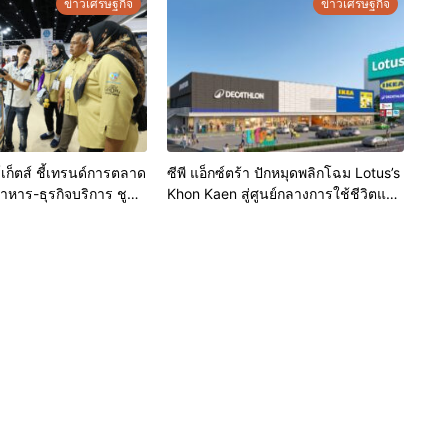
ข่าวเศรษฐกิจ
ข่าวเศรษฐกิจ
เก็ตส์ ชี้เทรนด์การตลาด
ซีพี แอ็กซ์ตร้า ปักหมุดพลิกโฉม Lotus’s
หาร-ธุรกิจบริการ ชูสุข
Khon Kaen สู่ศูนย์กลางการใช้ชีวิตแห่ง
-เทคโนโลยีอัจฉริยะ พลิก
ใหม่ของภูมิภาค เดินหน้ายุทธศาสตร์
ุดขายใหม่ เผยงาน Food
“Happy Mall” ดึงพันธมิตรระดับโลก
 Thailand 2026 เตรียม
IKEA เปิดบริการแห่งแรกในภาคอีสาน
้านสุขอนามัยล่าสุดร่วม