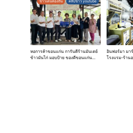
ข่าวเด่นท้องถิ่น
คลิปข่าว youtube
หอการค้าขอนแก่น การันตีร้านมันเดย์
อินฟอร์มา มาร์
ข้าวมันไก่ มอบป้าย ของดีขอนแก่น
โรงแรม-ร้านอา
ประจำปี 2569 เชิดชูผู้ประกอบการ
อนามัยสีเขียว
คุณภาพ ยกระดับมาตรฐาน สร้างความ
หลังบ้านเป็นจ
เชื่อมั่นให้ผู้บริโภค
& Hospitality
ขนทัพโซลูชันด
โชว์