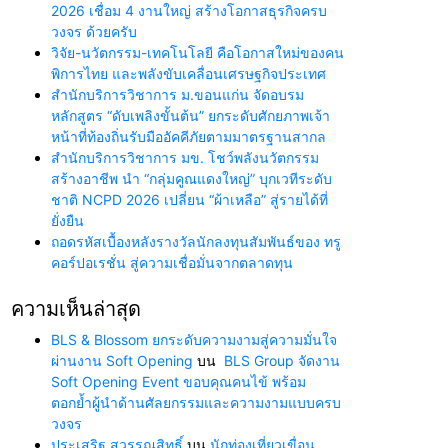
2026 เชื่อม 4 งานใหญ่ สร้างโอกาสธุรกิจครบ
วงจร ด้วยครับ
วิจัย-นวัตกรรม-เทคโนโลยี คือโอกาสใหม่ของคน
พิการไทย และพลังขับเคลื่อนเศรษฐกิจประเทศ
สำนักบริการวิชาการ ม.ขอนแก่น จัดอบรม
หลักสูตร “ดับเพลิงขั้นต้น” ยกระดับศักยภาพเจ้า
หน้าที่ท้องถิ่นรับมืออัคคีภัยตามมาตรฐานสากล
สำนักบริการวิชาการ มข. โชว์พลังนวัตกรรม
สร้างอาชีพ นำ “กลุ่มคูณแดงใหญ่” บุกเวทีระดับ
ชาติ NCPD 2026 เปลี่ยน “ผ้าเหลือ” สู่รายได้ที่
ยั่งยืน
ถอดรหัสเบื้องหลังรางวัลนักลงทุนสัมพันธ์ของ ทรู
คอร์ปอเรชั่น สู่ความเชื่อมั่นจากตลาดทุน
ความเห็นล่าสุด
BLS & Blossom ยกระดับความงามสู่ความมั่นใจ
ผ่านงาน Soft Opening
บน
BLS Group จัดงาน
Soft Opening Event ขอบคุณคนไข้ พร้อม
ตอกย้ำผู้นำด้านศัลยกรรมและความงามแบบครบ
วงจร
ประเสริฐ สุวรรณสิทธิ์
บน
นักท่องเที่ยวเขื่อน