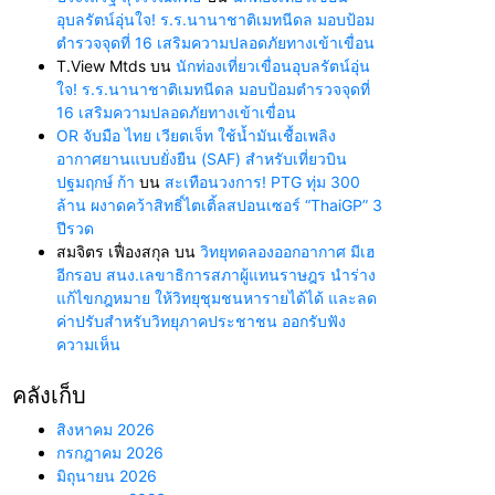
อุบลรัตน์อุ่นใจ! ร.ร.นานาชาติเมทนีดล มอบป้อม
ตำรวจจุดที่ 16 เสริมความปลอดภัยทางเข้าเขื่อน
T.View Mtds
บน
นักท่องเที่ยวเขื่อนอุบลรัตน์อุ่น
ใจ! ร.ร.นานาชาติเมทนีดล มอบป้อมตำรวจจุดที่
16 เสริมความปลอดภัยทางเข้าเขื่อน
OR จับมือ ไทย เวียตเจ็ท ใช้น้ำมันเชื้อเพลิง
อากาศยานแบบยั่งยืน (SAF) สำหรับเที่ยวบิน
ปฐมฤกษ์ ก้า
บน
สะเทือนวงการ! PTG ทุ่ม 300
ล้าน ผงาดคว้าสิทธิ์ไตเติ้ลสปอนเซอร์ “ThaiGP” 3
ปีรวด
สมจิตร เฟื่องสกุล
บน
วิทยุทดลองออกอากาศ มีเฮ
อีกรอบ สนง.เลขาธิการสภาผู้แทนราษฎร นำร่าง
แก้ไขกฎหมาย ให้วิทยุชุมชนหารายได้ได้ และลด
ค่าปรับสำหรับวิทยุภาคประชาชน ออกรับฟัง
ความเห็น
คลังเก็บ
สิงหาคม 2026
กรกฎาคม 2026
มิถุนายน 2026