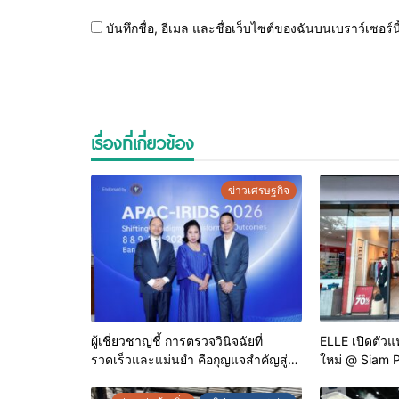
บันทึกชื่อ, อีเมล และชื่อเว็บไซต์ของฉันบนเบราว์เซอร
เรื่องที่เกี่ยวข้อง
ข่าวเศรษฐกิจ
ผู้เชี่ยวชาญชี้ การตรวจวินิจฉัยที่
ELLE เปิดตัวแฟ
รวดเร็วและแม่นยำ คือกุญแจสำคัญสู่
ใหม่ @ Siam 
การยุติวัณโรคในประเทศไทย
ครบทุกสไตล์ พ
สูงสุด 70%