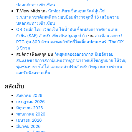
ปลอดภัยทางเข้าเขื่อน
T.View Mtds
บน
นักท่องเที่ยวเขื่อนอุบลรัตน์อุ่นใจ!
ร.ร.นานาชาติเมทนีดล มอบป้อมตำรวจจุดที่ 16 เสริมความ
ปลอดภัยทางเข้าเขื่อน
OR จับมือ ไทย เวียตเจ็ท ใช้น้ำมันเชื้อเพลิงอากาศยานแบบ
ยั่งยืน (SAF) สำหรับเที่ยวบินปฐมฤกษ์ ก้า
บน
สะเทือนวงการ!
PTG ทุ่ม 300 ล้าน ผงาดคว้าสิทธิ์ไตเติ้ลสปอนเซอร์ “ThaiGP”
3 ปีรวด
สมจิตร เฟื่องสกุล
บน
วิทยุทดลองออกอากาศ มีเฮอีกรอบ
สนง.เลขาธิการสภาผู้แทนราษฎร นำร่างแก้ไขกฎหมาย ให้วิทยุ
ชุมชนหารายได้ได้ และลดค่าปรับสำหรับวิทยุภาคประชาชน
ออกรับฟังความเห็น
คลังเก็บ
สิงหาคม 2026
กรกฎาคม 2026
มิถุนายน 2026
พฤษภาคม 2026
เมษายน 2026
มีนาคม 2026