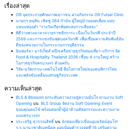
เรื่องล่าสุด
OR จุดประกายศักยภาพเยาวชน ผ่านกิจกรรม OR Futsal Clinic
นายกฯ อนุทิน เชิดชู 264 กำนัน ผู้ใหญ่บ้านยอดเยี่ยม มอบ
แหนบทองคำ “รางวัลเกียรติยศแห่งการเสียสละ”
พิธีวางพวงมาลาถวายราชสักการะ เนื่องในวันรพี ประจำปี
2569 และการแข่งขันฟุตบอลวันรพี เพื่อเชื่อมความสัมพันธ์อัน
ดีของหน่วยงานในกระบวนการยุติธรรม
อินฟอร์มา มาร์เก็ตส์ ผนึกเครือข่ายธุรกิจท่องเที่ยว-บริการ จัด
Food & Hospitality Thailand 2026 เชื่อม 4 งานใหญ่ สร้าง
โอกาสธุรกิจครบวงจร ด้วยครับ
วิจัย-นวัตกรรม-เทคโนโลยี คือโอกาสใหม่ของคนพิการไทย
และพลังขับเคลื่อนเศรษฐกิจประเทศ
ความเห็นล่าสุด
BLS & Blossom ยกระดับความงามสู่ความมั่นใจ ผ่านงาน Soft
Opening
บน
BLS Group จัดงาน Soft Opening Event
ขอบคุณคนไข้ พร้อมตอกย้ำผู้นำด้านศัลยกรรมและความงาม
แบบครบวงจร
ประเสริฐ สุวรรณสิทธิ์
บน
นักท่องเที่ยวเขื่อนอุบลรัตน์อุ่นใจ!
ร.ร.นานาชาติเมทนีดล มอบป้อมตำรวจจุดที่ 16 เสริมความ