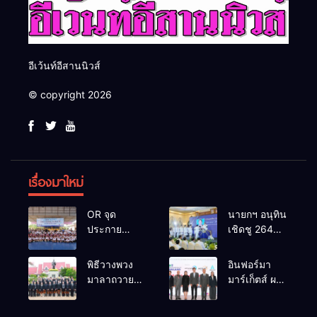
อีเว้นท์อีสานนิวส์
© copyright 2026
เรื่องมาใหม่
OR จุด
นายกฯ อนุทิน
ประกาย
เชิดชู 264
ศักยภาพ
กำนัน ผู้ใหญ่
เยาวชน ผ่าน
บ้านยอดเยี่ยม
พิธีวางพวง
อินฟอร์มา
กิจกรรม OR
มอบแหนบ
มาลาถวาย
มาร์เก็ตส์ ผนึก
Futsal Clinic
ทองคำ
ราชสักการะ
เครือข่าย
“รางวัล
เนื่องในวันรพี
ธุรกิจท่อง