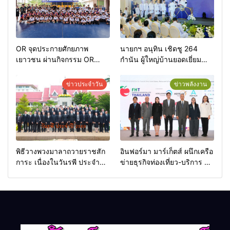
OR จุดประกายศักยภาพ
นายกฯ อนุทิน เชิดชู 264
เยาวชน ผ่านกิจกรรม OR
กำนัน ผู้ใหญ่บ้านยอดเยี่ยม
Futsal Clinic
มอบแหนบทองคำ “รางวัล
เกียรติยศแห่งการเสียสละ”
ข่าวประจำวัน
ข่าวพลังงาน
พิธีวางพวงมาลาถวายราชสัก
อินฟอร์มา มาร์เก็ตส์ ผนึกเครือ
การะ เนื่องในวันรพี ประจำปี
ข่ายธุรกิจท่องเที่ยว-บริการ จัด
2569 และการแข่งขันฟุตบอล
Food & Hospitality Thailand
วันรพี เพื่อเชื่อมความสัมพันธ์
2026 เชื่อม 4 งานใหญ่ สร้าง
อันดีของหน่วยงานใน
โอกาสธุรกิจครบวงจร ด้วย
กระบวนการยุติธรรม
ครับ