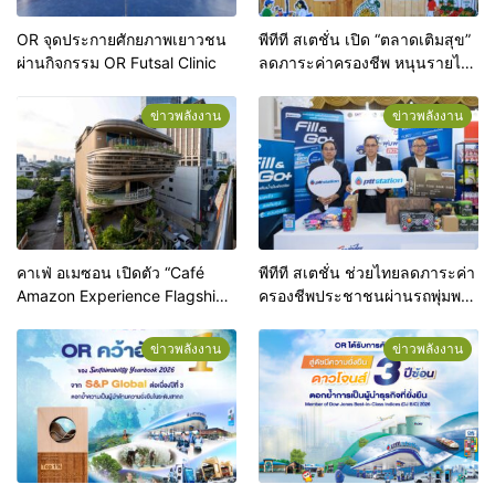
OR จุดประกายศักยภาพเยาวชน
พีทีที สเตชั่น เปิด “ตลาดเติมสุข”
ผ่านกิจกรรม OR Futsal Clinic
ลดภาระค่าครองชีพ หนุนรายได้
ผู้ประกอบการท้องถิ่น
ข่าวพลังงาน
ข่าวพลังงาน
คาเฟ่ อเมซอน เปิดตัว “Café
พีทีที สเตชั่น ช่วยไทยลดภาระค่า
Amazon Experience Flagship
ครองชีพประชาชนผ่านรถพุ่มพวง
Store Ari” ปักหมุดแฟล็กชิปสโตร์
ทั่วประเทศ
แห่งแรกของโลก ยกระดับสู่จุด
ข่าวพลังงาน
ข่าวพลังงาน
หมายปลายทางแห่งใหม่ใจกลาง
อารีย์