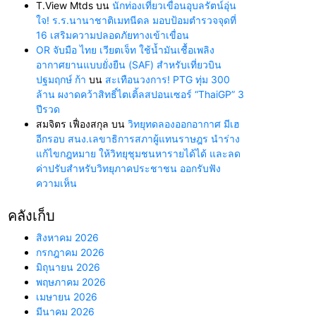
T.View Mtds
บน
นักท่องเที่ยวเขื่อนอุบลรัตน์อุ่น
ใจ! ร.ร.นานาชาติเมทนีดล มอบป้อมตำรวจจุดที่
16 เสริมความปลอดภัยทางเข้าเขื่อน
OR จับมือ ไทย เวียตเจ็ท ใช้น้ำมันเชื้อเพลิง
อากาศยานแบบยั่งยืน (SAF) สำหรับเที่ยวบิน
ปฐมฤกษ์ ก้า
บน
สะเทือนวงการ! PTG ทุ่ม 300
ล้าน ผงาดคว้าสิทธิ์ไตเติ้ลสปอนเซอร์ “ThaiGP” 3
ปีรวด
สมจิตร เฟื่องสกุล
บน
วิทยุทดลองออกอากาศ มีเฮ
อีกรอบ สนง.เลขาธิการสภาผู้แทนราษฎร นำร่าง
แก้ไขกฎหมาย ให้วิทยุชุมชนหารายได้ได้ และลด
ค่าปรับสำหรับวิทยุภาคประชาชน ออกรับฟัง
ความเห็น
คลังเก็บ
สิงหาคม 2026
กรกฎาคม 2026
มิถุนายน 2026
พฤษภาคม 2026
เมษายน 2026
มีนาคม 2026