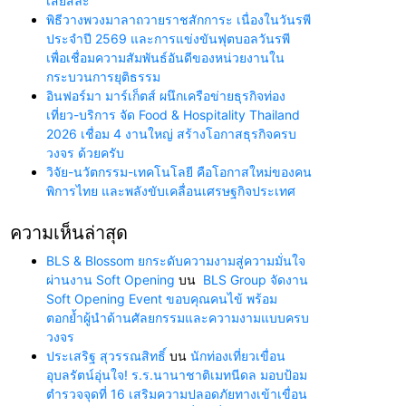
เสียสละ”
พิธีวางพวงมาลาถวายราชสักการะ เนื่องในวันรพี
ประจำปี 2569 และการแข่งขันฟุตบอลวันรพี
เพื่อเชื่อมความสัมพันธ์อันดีของหน่วยงานใน
กระบวนการยุติธรรม
อินฟอร์มา มาร์เก็ตส์ ผนึกเครือข่ายธุรกิจท่อง
เที่ยว-บริการ จัด Food & Hospitality Thailand
2026 เชื่อม 4 งานใหญ่ สร้างโอกาสธุรกิจครบ
วงจร ด้วยครับ
วิจัย-นวัตกรรม-เทคโนโลยี คือโอกาสใหม่ของคน
พิการไทย และพลังขับเคลื่อนเศรษฐกิจประเทศ
ความเห็นล่าสุด
BLS & Blossom ยกระดับความงามสู่ความมั่นใจ
ผ่านงาน Soft Opening
บน
BLS Group จัดงาน
Soft Opening Event ขอบคุณคนไข้ พร้อม
ตอกย้ำผู้นำด้านศัลยกรรมและความงามแบบครบ
วงจร
ประเสริฐ สุวรรณสิทธิ์
บน
นักท่องเที่ยวเขื่อน
อุบลรัตน์อุ่นใจ! ร.ร.นานาชาติเมทนีดล มอบป้อม
ตำรวจจุดที่ 16 เสริมความปลอดภัยทางเข้าเขื่อน