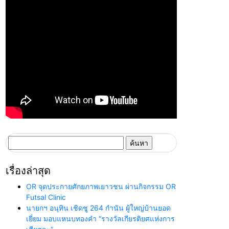
ค้นหา
สำหรับ:
เรื่องล่าสุด
OR จุดประกายศักยภาพเยาวชน ผ่านกิจกรรม OR
Futsal Clinic
นายกฯ อนุทิน เชิดชู 264 กำนัน ผู้ใหญ่บ้านยอด
เยี่ยม มอบแหนบทองคำ “รางวัลเกียรติยศแห่งการ