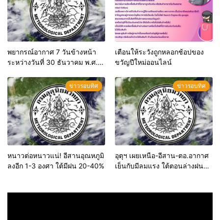
พยากรณ์อากาศ 7 วันข้างหน้า
เตือนให้ระวังถูกหลอกช้อปของ
ระหว่างวันที่ 30 ธันวาคม พ.ศ.
ขวัญปีใหม่ออนไลน์
2565 – 5 มกราคม พ.ศ. 2566
ข่าวรอบทิศ
ข่าวรอบทิศ
หนาวต่อหนาวแน่! อีสานอุณหภูมิ
อุตุฯ เผยเหนือ-อีสาน-ตอ.อากาศ
ลงอีก 1-3 องศา ใต้มีฝน 20-40%
เย็นกับมีลมแรง ใต้ตอนล่างฝน
ตกหนัก/คลื่นสูง