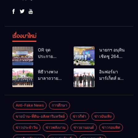
เรื่องมาใหม่
OR จุด
นายกฯ อนุทิน
ประกาย
เชิดชู 264
ศักยภาพ
กำนัน ผู้ใหญ่
เยาวชน ผ่าน
บ้านยอดเยี่ยม
พิธีวางพวง
อินฟอร์มา
กิจกรรม OR
มอบแหนบ
มาลาถวาย
มาร์เก็ตส์ ผนึก
Futsal Clinic
ทองคำ
ราชสักการะ
เครือข่าย
“รางวัล
เนื่องในวันรพี
ธุรกิจท่อง
เกียรติยศแห่ง
ประจำปี
เที่ยว-บริการ
การเสียสละ”
2569 และ
จัด Food &
Anti-Fake News
การศึกษา
การแข่งขัน
Hospitality
ขายบ้าน-ที่ดิน-อสังหาริมทรัพย์
ข่าวกีฬา
ข่าวบันเทิง
ฟุตบอลวันรพี
Thailand
เพื่อเชื่อม
2026 เชื่อม 4
ข่าวประจำวัน
ข่าวพลังงาน
ข่าวยานยนต์
ข่าวรอบทิศ
ความสัมพันธ์
งานใหญ่
อันดีของ
สร้างโอกาส