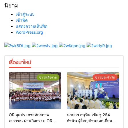
นิยาม
เข้าสู่ระบบ
เข้าฟีด
แสดงความเห็นฟีด
WordPress.org
เรื่องมาใหม่
ข่าวพลังงาน
ข่าวประจำวัน
OR จุดประกายศักยภาพ
นายกฯ อนุทิน เชิดชู 264
เยาวชน ผ่านกิจกรรม OR
กำนัน ผู้ใหญ่บ้านยอดเยี่ยม
Futsal Clinic
มอบแหนบทองคำ “รางวัล