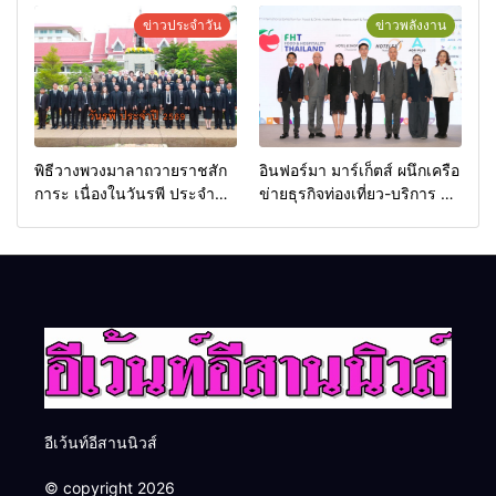
เกียรติยศแห่งการเสียสละ”
ข่าวประจำวัน
ข่าวพลังงาน
พิธีวางพวงมาลาถวายราชสัก
อินฟอร์มา มาร์เก็ตส์ ผนึกเครือ
การะ เนื่องในวันรพี ประจำปี
ข่ายธุรกิจท่องเที่ยว-บริการ จัด
2569 และการแข่งขันฟุตบอล
Food & Hospitality Thailand
วันรพี เพื่อเชื่อมความสัมพันธ์
2026 เชื่อม 4 งานใหญ่ สร้าง
อันดีของหน่วยงานใน
โอกาสธุรกิจครบวงจร ด้วย
กระบวนการยุติธรรม
ครับ
อีเว้นท์อีสานนิวส์
© copyright 2026