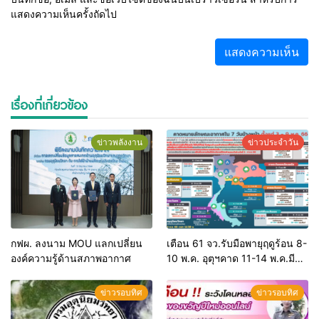
แสดงความเห็นครั้งถัดไป
เรื่องที่เกี่ยวข้อง
ข่าวพลังงาน
ข่าวประจำวัน
กฟผ. ลงนาม MOU แลกเปลี่ยน
เตือน 61 จว.รับมือพายุฤดูร้อน 8-
องค์ความรู้ด้านสภาพอากาศ
10 พ.ค. อุตุฯคาด 11-14 พ.ค.มีฝน
ตกต่อเนื่อง
ข่าวรอบทิศ
ข่าวรอบทิศ