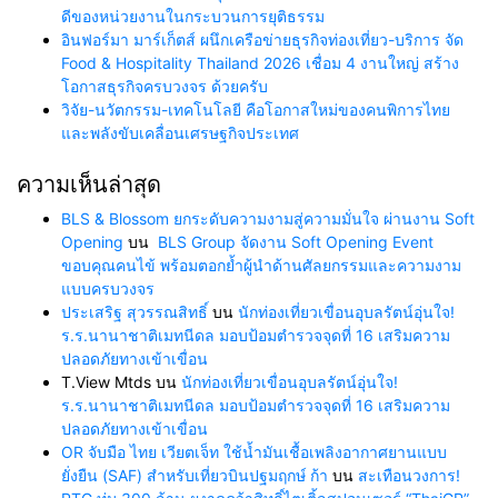
ดีของหน่วยงานในกระบวนการยุติธรรม
อินฟอร์มา มาร์เก็ตส์ ผนึกเครือข่ายธุรกิจท่องเที่ยว-บริการ จัด
Food & Hospitality Thailand 2026 เชื่อม 4 งานใหญ่ สร้าง
โอกาสธุรกิจครบวงจร ด้วยครับ
วิจัย-นวัตกรรม-เทคโนโลยี คือโอกาสใหม่ของคนพิการไทย
และพลังขับเคลื่อนเศรษฐกิจประเทศ
ความเห็นล่าสุด
BLS & Blossom ยกระดับความงามสู่ความมั่นใจ ผ่านงาน Soft
Opening
บน
BLS Group จัดงาน Soft Opening Event
ขอบคุณคนไข้ พร้อมตอกย้ำผู้นำด้านศัลยกรรมและความงาม
แบบครบวงจร
ประเสริฐ สุวรรณสิทธิ์
บน
นักท่องเที่ยวเขื่อนอุบลรัตน์อุ่นใจ!
ร.ร.นานาชาติเมทนีดล มอบป้อมตำรวจจุดที่ 16 เสริมความ
ปลอดภัยทางเข้าเขื่อน
T.View Mtds
บน
นักท่องเที่ยวเขื่อนอุบลรัตน์อุ่นใจ!
ร.ร.นานาชาติเมทนีดล มอบป้อมตำรวจจุดที่ 16 เสริมความ
ปลอดภัยทางเข้าเขื่อน
OR จับมือ ไทย เวียตเจ็ท ใช้น้ำมันเชื้อเพลิงอากาศยานแบบ
ยั่งยืน (SAF) สำหรับเที่ยวบินปฐมฤกษ์ ก้า
บน
สะเทือนวงการ!