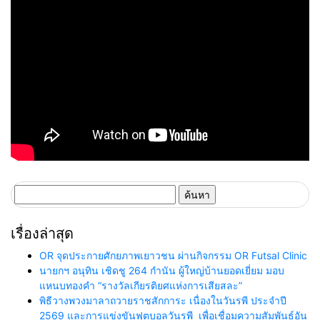
ค้นหา
สำหรับ:
เรื่องล่าสุด
OR จุดประกายศักยภาพเยาวชน ผ่านกิจกรรม OR Futsal Clinic
นายกฯ อนุทิน เชิดชู 264 กำนัน ผู้ใหญ่บ้านยอดเยี่ยม มอบ
แหนบทองคำ “รางวัลเกียรติยศแห่งการเสียสละ”
พิธีวางพวงมาลาถวายราชสักการะ เนื่องในวันรพี ประจำปี
2569 และการแข่งขันฟุตบอลวันรพี เพื่อเชื่อมความสัมพันธ์อัน