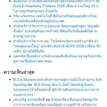
อินฟอร์มา มาร์เก็ตส์ ผนึกเครือข่ายธุรกิจท่องเที่ยว-บริการ จัด
Food & Hospitality Thailand 2026 เชื่อม 4 งานใหญ่ สร้าง
โอกาสธุรกิจครบวงจร ด้วยครับ
วิจัย-นวัตกรรม-เทคโนโลยี คือโอกาสใหม่ของคนพิการไทย
และพลังขับเคลื่อนเศรษฐกิจประเทศ
สำนักบริการวิชาการ ม.ขอนแก่น จัดอบรมหลักสูตร “ดับเพลิง
ขั้นต้น” ยกระดับศักยภาพเจ้าหน้าที่ท้องถิ่นรับมืออัคคีภัยตาม
มาตรฐานสากล
สำนักบริการวิชาการ มข. โชว์พลังนวัตกรรมสร้างอาชีพ นำ
“กลุ่มคูณแดงใหญ่” บุกเวทีระดับชาติ NCPD 2026 เปลี่ยน “ผ้า
เหลือ” สู่รายได้ที่ยั่งยืน
ถอดรหัสเบื้องหลังรางวัลนักลงทุนสัมพันธ์ของ ทรู คอร์ปอเรชั่น
สู่ความเชื่อมั่นจากตลาดทุน
ความเห็นล่าสุด
BLS & Blossom ยกระดับความงามสู่ความมั่นใจ ผ่านงาน Soft
Opening
บน
BLS Group จัดงาน Soft Opening Event
ขอบคุณคนไข้ พร้อมตอกย้ำผู้นำด้านศัลยกรรมและความงาม
แบบครบวงจร
ประเสริฐ สุวรรณสิทธิ์
บน
นักท่องเที่ยวเขื่อนอุบลรัตน์อุ่นใจ!
ร.ร.นานาชาติเมทนีดล มอบป้อมตำรวจจุดที่ 16 เสริมความ