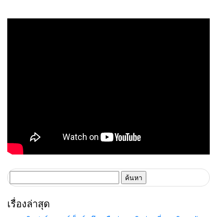
ธุรกิจบริการ ชูสุขอนามัยสีเขียว-
การใช้ชีวิตแห่งใหม่ของภูมิภาค
เทคโนโลยีอัจฉริยะ พลิกหลังบ้าน
เดินหน้ายุทธศาสตร์ “Happy
เป็นจุดขายใหม่ เผยงาน Food &
Mall” ดึงพันธมิตรระดับโลก IKEA
Hospitality Thailand 2026
เปิดบริการแห่งแรกในภาคอีสาน
เตรียมขนทัพโซลูชันด้านสุข
อนามัยล่าสุดร่วมโชว์
ค้นหา
สำหรับ:
เรื่องล่าสุด