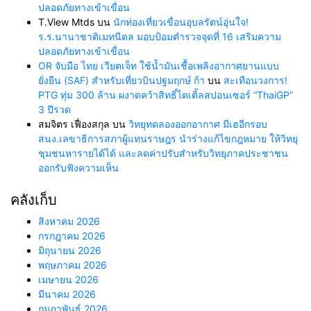
ปลอดภัยทางเข้าเขื่อน
T.View Mtds
บน
นักท่องเที่ยวเขื่อนอุบลรัตน์อุ่นใจ!
ร.ร.นานาชาติเมทนีดล มอบป้อมตำรวจจุดที่ 16 เสริมความ
ปลอดภัยทางเข้าเขื่อน
OR จับมือ ไทย เวียตเจ็ท ใช้น้ำมันเชื้อเพลิงอากาศยานแบบ
ยั่งยืน (SAF) สำหรับเที่ยวบินปฐมฤกษ์ ก้า
บน
สะเทือนวงการ!
PTG ทุ่ม 300 ล้าน ผงาดคว้าสิทธิ์ไตเติ้ลสปอนเซอร์ “ThaiGP”
3 ปีรวด
สมจิตร เฟื่องสกุล
บน
วิทยุทดลองออกอากาศ มีเฮอีกรอบ
สนง.เลขาธิการสภาผู้แทนราษฎร นำร่างแก้ไขกฎหมาย ให้วิทยุ
ชุมชนหารายได้ได้ และลดค่าปรับสำหรับวิทยุภาคประชาชน
ออกรับฟังความเห็น
คลังเก็บ
สิงหาคม 2026
กรกฎาคม 2026
มิถุนายน 2026
พฤษภาคม 2026
เมษายน 2026
มีนาคม 2026
กุมภาพันธ์ 2026