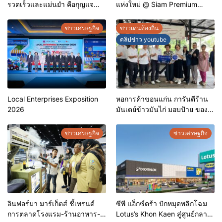
รวดเร็วและแม่นยำ คือกุญแจ
แห่งใหม่ @ Siam Premium
สำคัญสู่การยุติวัณโรคใน
Outlets ช้อปครบทุกสไตล์ พร้อม
ประเทศไทย
ดีลพิเศษลดสูงสุด 70%
ข่าวเศรษฐกิจ
ข่าวเด่นท้องถิ่น
คลิปข่าว youtube
Local Enterprises Exposition
หอการค้าขอนแก่น การันตีร้าน
2026
มันเดย์ข้าวมันไก่ มอบป้าย ของดี
ขอนแก่น ประจำปี 2569 เชิดชูผู้
ประกอบการคุณภาพ ยกระดับ
ข่าวเศรษฐกิจ
ข่าวเศรษฐกิจ
มาตรฐาน สร้างความเชื่อมั่นให้ผู้
บริโภค
อินฟอร์มา มาร์เก็ตส์ ชี้เทรนด์
ซีพี แอ็กซ์ตร้า ปักหมุดพลิกโฉม
การตลาดโรงแรม-ร้านอาหาร-
Lotus’s Khon Kaen สู่ศูนย์กลาง