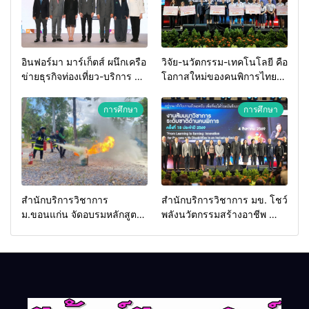
อินฟอร์มา มาร์เก็ตส์ ผนึกเครือ
วิจัย-นวัตกรรม-เทคโนโลยี คือ
ข่ายธุรกิจท่องเที่ยว-บริการ จัด
โอกาสใหม่ของคนพิการไทย
Food & Hospitality Thailand
และพลังขับเคลื่อนเศรษฐกิจ
2026 เชื่อม 4 งานใหญ่ สร้าง
ประเทศ
การศึกษา
การศึกษา
โอกาสธุรกิจครบวงจร ด้วย
ครับ
สำนักบริการวิชาการ
สำนักบริการวิชาการ มข. โชว์
ม.ขอนแก่น จัดอบรมหลักสูตร
พลังนวัตกรรมสร้างอาชีพ นำ
“ดับเพลิงขั้นต้น” ยกระดับ
“กลุ่มคูณแดงใหญ่” บุกเวที
ศักยภาพเจ้าหน้าที่ท้องถิ่น
ระดับชาติ NCPD 2026
รับมืออัคคีภัยตามมาตรฐาน
เปลี่ยน “ผ้าเหลือ” สู่รายได้ที่
สากล
ยั่งยืน