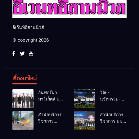
อีเว้นท์อีสานนิวส์
© copyright 2026
เรื่องมาใหม่
อินฟอร์มา
วิจัย-
มาร์เก็ตส์ ผนึก
นวัตกรรม-
เครือข่าย
เทคโนโลยี
ธุรกิจท่อง
คือโอกาสใหม่
สำนักบริการ
สำนักบริการ
เที่ยว-บริการ
ของคนพิการ
วิชาการ
วิชาการ มข.
จัด Food &
ไทย และพลัง
ม.ขอนแก่น
โชว์พลัง
Hospitality
ขับเคลื่อน
จัดอบรม
นวัตกรรม
Thailand
เศรษฐกิจ