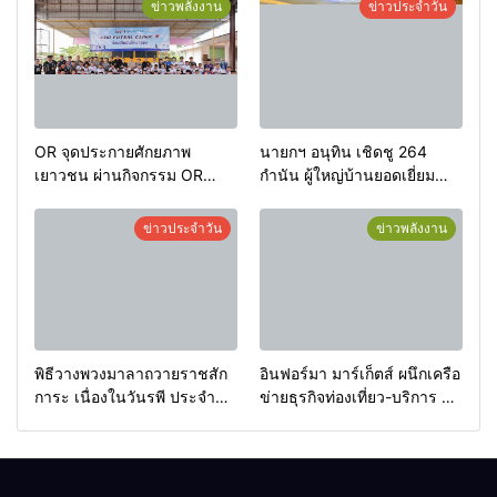
ข่าวพลังงาน
ข่าวประจำวัน
OR จุดประกายศักยภาพ
นายกฯ อนุทิน เชิดชู 264
เยาวชน ผ่านกิจกรรม OR
กำนัน ผู้ใหญ่บ้านยอดเยี่ยม
Futsal Clinic
มอบแหนบทองคำ “รางวัล
เกียรติยศแห่งการเสียสละ”
ข่าวประจำวัน
ข่าวพลังงาน
พิธีวางพวงมาลาถวายราชสัก
อินฟอร์มา มาร์เก็ตส์ ผนึกเครือ
การะ เนื่องในวันรพี ประจำปี
ข่ายธุรกิจท่องเที่ยว-บริการ จัด
2569 และการแข่งขันฟุตบอล
Food & Hospitality Thailand
วันรพี เพื่อเชื่อมความสัมพันธ์
2026 เชื่อม 4 งานใหญ่ สร้าง
อันดีของหน่วยงานใน
โอกาสธุรกิจครบวงจร ด้วย
กระบวนการยุติธรรม
ครับ