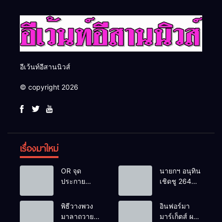
อีเว้นท์อีสานนิวส์
© copyright 2026
เรื่องมาใหม่
OR จุด
นายกฯ อนุทิน
ประกาย
เชิดชู 264
ศักยภาพ
กำนัน ผู้ใหญ่
เยาวชน ผ่าน
บ้านยอดเยี่ยม
พิธีวางพวง
อินฟอร์มา
กิจกรรม OR
มอบแหนบ
มาลาถวาย
มาร์เก็ตส์ ผนึก