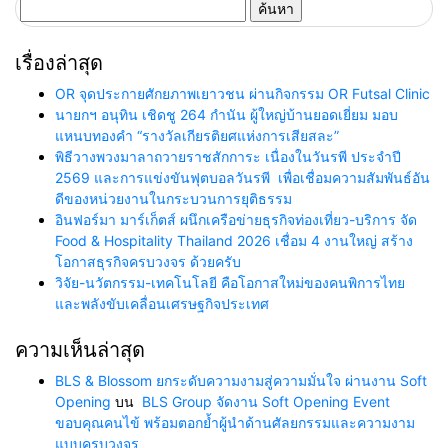
ค้นหา
สำหรับ:
เรื่องล่าสุด
OR จุดประกายศักยภาพเยาวชน ผ่านกิจกรรม OR Futsal Clinic
นายกฯ อนุทิน เชิดชู 264 กำนัน ผู้ใหญ่บ้านยอดเยี่ยม มอบ
แหนบทองคำ “รางวัลเกียรติยศแห่งการเสียสละ”
พิธีวางพวงมาลาถวายราชสักการะ เนื่องในวันรพี ประจำปี
2569 และการแข่งขันฟุตบอลวันรพี เพื่อเชื่อมความสัมพันธ์อัน
ดีของหน่วยงานในกระบวนการยุติธรรม
อินฟอร์มา มาร์เก็ตส์ ผนึกเครือข่ายธุรกิจท่องเที่ยว-บริการ จัด
Food & Hospitality Thailand 2026 เชื่อม 4 งานใหญ่ สร้าง
โอกาสธุรกิจครบวงจร ด้วยครับ
วิจัย-นวัตกรรม-เทคโนโลยี คือโอกาสใหม่ของคนพิการไทย
และพลังขับเคลื่อนเศรษฐกิจประเทศ
ความเห็นล่าสุด
BLS & Blossom ยกระดับความงามสู่ความมั่นใจ ผ่านงาน Soft
Opening
บน
BLS Group จัดงาน Soft Opening Event
ขอบคุณคนไข้ พร้อมตอกย้ำผู้นำด้านศัลยกรรมและความงาม
แบบครบวงจร