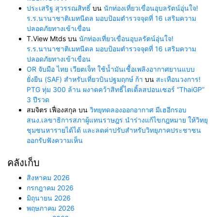
ประเสริฐ สุวรรณสิทธิ์
บน
นักท่องเที่ยวเขื่อนอุบลรัตน์อุ่นใจ!
ร.ร.นานาชาติเมทนีดล มอบป้อมตำรวจจุดที่ 16 เสริมความ
ปลอดภัยทางเข้าเขื่อน
T.View Mtds
บน
นักท่องเที่ยวเขื่อนอุบลรัตน์อุ่นใจ!
ร.ร.นานาชาติเมทนีดล มอบป้อมตำรวจจุดที่ 16 เสริมความ
ปลอดภัยทางเข้าเขื่อน
OR จับมือ ไทย เวียตเจ็ท ใช้น้ำมันเชื้อเพลิงอากาศยานแบบ
ยั่งยืน (SAF) สำหรับเที่ยวบินปฐมฤกษ์ ก้า
บน
สะเทือนวงการ!
PTG ทุ่ม 300 ล้าน ผงาดคว้าสิทธิ์ไตเติ้ลสปอนเซอร์ “ThaiGP”
3 ปีรวด
สมจิตร เฟื่องสกุล
บน
วิทยุทดลองออกอากาศ มีเฮอีกรอบ
สนง.เลขาธิการสภาผู้แทนราษฎร นำร่างแก้ไขกฎหมาย ให้วิทยุ
ชุมชนหารายได้ได้ และลดค่าปรับสำหรับวิทยุภาคประชาชน
ออกรับฟังความเห็น
คลังเก็บ
สิงหาคม 2026
กรกฎาคม 2026
มิถุนายน 2026
พฤษภาคม 2026