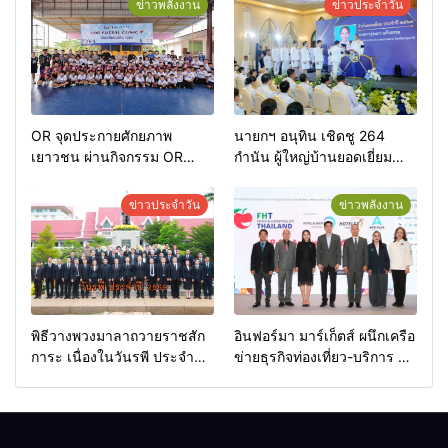
ข่าวพลังงาน
ข่าวประจำวัน
OR จุดประกายศักยภาพ
นายกฯ อนุทิน เชิดชู 264
เยาวชน ผ่านกิจกรรม OR
กำนัน ผู้ใหญ่บ้านยอดเยี่ยม
Futsal Clinic
มอบแหนบทองคำ “รางวัล
เกียรติยศแห่งการเสียสละ”
ข่าวประจำวัน
ข่าวพลังงาน
พิธีวางพวงมาลาถวายราชสัก
อินฟอร์มา มาร์เก็ตส์ ผนึกเครือ
การะ เนื่องในวันรพี ประจำปี
ข่ายธุรกิจท่องเที่ยว-บริการ จัด
2569 และการแข่งขันฟุตบอล
Food & Hospitality Thailand
วันรพี เพื่อเชื่อมความสัมพันธ์
2026 เชื่อม 4 งานใหญ่ สร้าง
อันดีของหน่วยงานใน
โอกาสธุรกิจครบวงจร ด้วย
กระบวนการยุติธรรม
ครับ