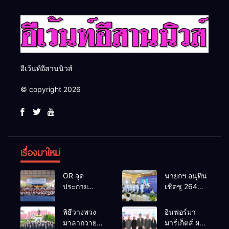
อีเว้นท์อีสานนิวส์
© copyright 2026
เรื่องมาใหม่
OR จุด
นายกฯ อนุทิน
ประกาย
เชิดชู 264
ศักยภาพ
กำนัน ผู้ใหญ่
เยาวชน ผ่าน
บ้านยอดเยี่ยม
พิธีวางพวง
อินฟอร์มา
กิจกรรม OR
มอบแหนบ
มาลาถวาย
มาร์เก็ตส์ ผนึก