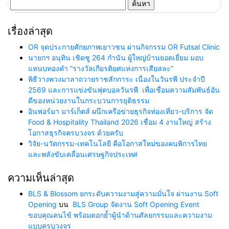
ค้นหา
สำหรับ:
เรื่องล่าสุด
OR จุดประกายศักยภาพเยาวชน ผ่านกิจกรรม OR Futsal Clinic
นายกฯ อนุทิน เชิดชู 264 กำนัน ผู้ใหญ่บ้านยอดเยี่ยม มอบ
แหนบทองคำ “รางวัลเกียรติยศแห่งการเสียสละ”
พิธีวางพวงมาลาถวายราชสักการะ เนื่องในวันรพี ประจำปี
2569 และการแข่งขันฟุตบอลวันรพี เพื่อเชื่อมความสัมพันธ์อัน
ดีของหน่วยงานในกระบวนการยุติธรรม
อินฟอร์มา มาร์เก็ตส์ ผนึกเครือข่ายธุรกิจท่องเที่ยว-บริการ จัด
Food & Hospitality Thailand 2026 เชื่อม 4 งานใหญ่ สร้าง
โอกาสธุรกิจครบวงจร ด้วยครับ
วิจัย-นวัตกรรม-เทคโนโลยี คือโอกาสใหม่ของคนพิการไทย
และพลังขับเคลื่อนเศรษฐกิจประเทศ
ความเห็นล่าสุด
BLS & Blossom ยกระดับความงามสู่ความมั่นใจ ผ่านงาน Soft
Opening
บน
BLS Group จัดงาน Soft Opening Event
ขอบคุณคนไข้ พร้อมตอกย้ำผู้นำด้านศัลยกรรมและความงาม
แบบครบวงจร