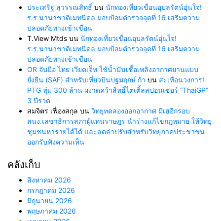
ประเสริฐ สุวรรณสิทธิ์
บน
นักท่องเที่ยวเขื่อนอุบลรัตน์อุ่นใจ!
ร.ร.นานาชาติเมทนีดล มอบป้อมตำรวจจุดที่ 16 เสริมความ
ปลอดภัยทางเข้าเขื่อน
T.View Mtds
บน
นักท่องเที่ยวเขื่อนอุบลรัตน์อุ่นใจ!
ร.ร.นานาชาติเมทนีดล มอบป้อมตำรวจจุดที่ 16 เสริมความ
ปลอดภัยทางเข้าเขื่อน
OR จับมือ ไทย เวียตเจ็ท ใช้น้ำมันเชื้อเพลิงอากาศยานแบบ
ยั่งยืน (SAF) สำหรับเที่ยวบินปฐมฤกษ์ ก้า
บน
สะเทือนวงการ!
PTG ทุ่ม 300 ล้าน ผงาดคว้าสิทธิ์ไตเติ้ลสปอนเซอร์ “ThaiGP”
3 ปีรวด
สมจิตร เฟื่องสกุล
บน
วิทยุทดลองออกอากาศ มีเฮอีกรอบ
สนง.เลขาธิการสภาผู้แทนราษฎร นำร่างแก้ไขกฎหมาย ให้วิทยุ
ชุมชนหารายได้ได้ และลดค่าปรับสำหรับวิทยุภาคประชาชน
ออกรับฟังความเห็น
คลังเก็บ
สิงหาคม 2026
กรกฎาคม 2026
มิถุนายน 2026
พฤษภาคม 2026