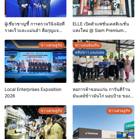
ผู้เชี่ยวชาญชี้ การตรวจวินิจฉัยที่
ELLE เปิดตัวแฟชั่นเดสติเนชั่น
รวดเร็วและแม่นยำ คือกุญแจ
แห่งใหม่ @ Siam Premium
สำคัญสู่การยุติวัณโรคใน
Outlets ช้อปครบทุกสไตล์ พร้อม
ประเทศไทย
ดีลพิเศษลดสูงสุด 70%
ข่าวเศรษฐกิจ
ข่าวเด่นท้องถิ่น
คลิปข่าว youtube
Local Enterprises Exposition
หอการค้าขอนแก่น การันตีร้าน
2026
มันเดย์ข้าวมันไก่ มอบป้าย ของดี
ขอนแก่น ประจำปี 2569 เชิดชูผู้
ประกอบการคุณภาพ ยกระดับ
ข่าวเศรษฐกิจ
ข่าวเศรษฐกิจ
มาตรฐาน สร้างความเชื่อมั่นให้ผู้
บริโภค