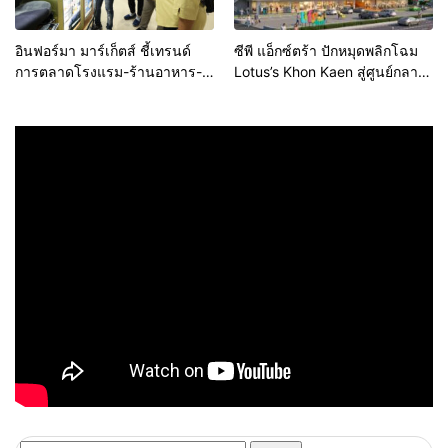
อินฟอร์มา มาร์เก็ตส์ ชี้เทรนด์
ซีพี แอ็กซ์ตร้า ปักหมุดพลิกโฉม
การตลาดโรงแรม-ร้านอาหาร-
Lotus’s Khon Kaen สู่ศูนย์กลาง
ธุรกิจบริการ ชูสุขอนามัยสีเขียว-
การใช้ชีวิตแห่งใหม่ของภูมิภาค
เทคโนโลยีอัจฉริยะ พลิกหลังบ้าน
เดินหน้ายุทธศาสตร์ “Happy
เป็นจุดขายใหม่ เผยงาน Food &
Mall” ดึงพันธมิตรระดับโลก IKEA
Hospitality Thailand 2026
เปิดบริการแห่งแรกในภาคอีสาน
เตรียมขนทัพโซลูชันด้านสุข
อนามัยล่าสุดร่วมโชว์