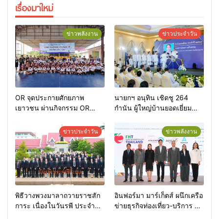
เรื่องมาใหม่
ข่าวพลังงาน
ข่าวประจำวัน
OR จุดประกายศักยภาพ
นายกฯ อนุทิน เชิดชู 264
เยาวชน ผ่านกิจกรรม OR
กำนัน ผู้ใหญ่บ้านยอดเยี่ยม
Futsal Clinic
มอบแหนบทองคำ “รางวัล
เกียรติยศแห่งการเสียสละ”
ข่าวประจำวัน
ข่าวพลังงาน
พิธีวางพวงมาลาถวายราชสัก
อินฟอร์มา มาร์เก็ตส์ ผนึกเครือ
การะ เนื่องในวันรพี ประจำปี
ข่ายธุรกิจท่องเที่ยว-บริการ จัด
2569 และการแข่งขันฟุตบอล
Food & Hospitality Thailand