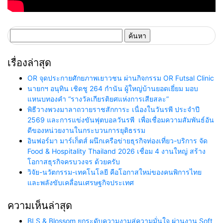
ค้นหา
สำหรับ:
เรื่องล่าสุด
OR จุดประกายศักยภาพเยาวชน ผ่านกิจกรรม OR Futsal Clinic
นายกฯ อนุทิน เชิดชู 264 กำนัน ผู้ใหญ่บ้านยอดเยี่ยม มอบ
แหนบทองคำ “รางวัลเกียรติยศแห่งการเสียสละ”
พิธีวางพวงมาลาถวายราชสักการะ เนื่องในวันรพี ประจำปี
2569 และการแข่งขันฟุตบอลวันรพี เพื่อเชื่อมความสัมพันธ์อัน
ดีของหน่วยงานในกระบวนการยุติธรรม
อินฟอร์มา มาร์เก็ตส์ ผนึกเครือข่ายธุรกิจท่องเที่ยว-บริการ จัด
Food & Hospitality Thailand 2026 เชื่อม 4 งานใหญ่ สร้าง
โอกาสธุรกิจครบวงจร ด้วยครับ
วิจัย-นวัตกรรม-เทคโนโลยี คือโอกาสใหม่ของคนพิการไทย
และพลังขับเคลื่อนเศรษฐกิจประเทศ
ความเห็นล่าสุด
BLS & Blossom ยกระดับความงามสู่ความมั่นใจ ผ่านงาน Soft