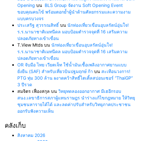
Opening
บน
BLS Group จัดงาน Soft Opening Event
ขอบคุณคนไข้ พร้อมตอกย้ำผู้นำด้านศัลยกรรมและความงาม
แบบครบวงจร
ประเสริฐ สุวรรณสิทธิ์
บน
นักท่องเที่ยวเขื่อนอุบลรัตน์อุ่นใจ!
ร.ร.นานาชาติเมทนีดล มอบป้อมตำรวจจุดที่ 16 เสริมความ
ปลอดภัยทางเข้าเขื่อน
T.View Mtds
บน
นักท่องเที่ยวเขื่อนอุบลรัตน์อุ่นใจ!
ร.ร.นานาชาติเมทนีดล มอบป้อมตำรวจจุดที่ 16 เสริมความ
ปลอดภัยทางเข้าเขื่อน
OR จับมือ ไทย เวียตเจ็ท ใช้น้ำมันเชื้อเพลิงอากาศยานแบบ
ยั่งยืน (SAF) สำหรับเที่ยวบินปฐมฤกษ์ ก้า
บน
สะเทือนวงการ!
PTG ทุ่ม 300 ล้าน ผงาดคว้าสิทธิ์ไตเติ้ลสปอนเซอร์ “ThaiGP”
3 ปีรวด
สมจิตร เฟื่องสกุล
บน
วิทยุทดลองออกอากาศ มีเฮอีกรอบ
สนง.เลขาธิการสภาผู้แทนราษฎร นำร่างแก้ไขกฎหมาย ให้วิทยุ
ชุมชนหารายได้ได้ และลดค่าปรับสำหรับวิทยุภาคประชาชน
ออกรับฟังความเห็น
คลังเก็บ
สิงหาคม 2026