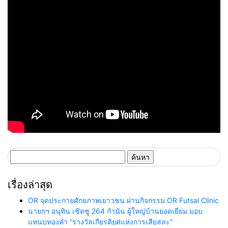
ค้นหา
สำหรับ:
เรื่องล่าสุด
OR จุดประกายศักยภาพเยาวชน ผ่านกิจกรรม OR Futsal Clinic
นายกฯ อนุทิน เชิดชู 264 กำนัน ผู้ใหญ่บ้านยอดเยี่ยม มอบ
แหนบทองคำ “รางวัลเกียรติยศแห่งการเสียสละ”