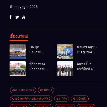
© copyright 2026
เรื่องมาใหม่
OR จุด
นายกฯ อนุทิน
ประกาย
เชิดชู 264
ศักยภาพ
กำนัน ผู้ใหญ่
เยาวชน ผ่าน
บ้านยอดเยี่ยม
พิธีวางพวง
อินฟอร์มา
กิจกรรม OR
มอบแหนบ
มาลาถวาย
มาร์เก็ตส์ ผนึก
Futsal Clinic
ทองคำ
ราชสักการะ
เครือข่าย
“รางวัล
เนื่องในวันรพี
ธุรกิจท่อง
เกียรติยศแห่ง
ประจำปี
เที่ยว-บริการ
การเสียสละ”
2569 และ
จัด Food &
Anti-Fake News
การศึกษา
การแข่งขัน
Hospitality
ขายบ้าน-ที่ดิน-อสังหาริมทรัพย์
ข่าวกีฬา
ข่าวบันเทิง
ฟุตบอลวันรพี
Thailand
เพื่อเชื่อม
2026 เชื่อม 4