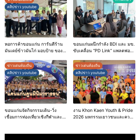
หน่วยงานในกระบวนการ
คลิปข่าว youtube
ยุติธรรม
หอการค้าขอนแก่น การันตีร้าน
ขอนแก่นผนึกกำลัง BDI และ มข.
มันเดย์ข้าวมันไก่ มอบป้าย ของดี
ขับเคลื่อน “PD Link” แพลตฟอร์ม
ขอนแก่น ประจำปี 2569 เชิดชูผู้
ข้อมูลเมืองอัจฉริยะ มุ่งเป้าการ
ประกอบการคุณภาพ ยกระดับ
บริหารงานบนฐานข้อมูลที่
ข่าวเด่นท้องถิ่น
ข่าวเด่นท้องถิ่น
มาตรฐาน สร้างความเชื่อมั่นให้ผู้
แม่นยำและยั่งยืน
คลิปข่าว youtube
คลิปข่าว youtube
บริโภค
ขอนแก่นจัดกิจกรรมเดิน-วิ่ง
งาน Khon Kaen Youth & Pride
เชื่อมการท่องเที่ยวเชิงกีฬาและ
2026 มหกรรมเยาวชนและความ
วัฒนธรรม จัด “แคนแก่นคูนมินิ
หลากหลายทางเพศ จังหวัด
มาราธอน”
ขอนแก่น 2569