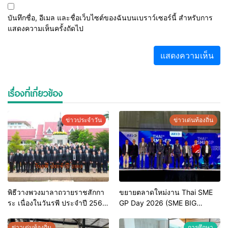
บันทึกชื่อ, อีเมล และชื่อเว็บไซต์ของฉันบนเบราว์เซอร์นี้ สำหรับการ
แสดงความเห็นครั้งถัดไป
เรื่องที่เกี่ยวข้อง
ข่าวประจำวัน
ข่าวเด่นท้องถิ่น
พิธีวางพวงมาลาถวายราชสักกา
ขยายตลาดใหม่งาน Thai SME
ระ เนื่องในวันรพี ประจำปี 2569
GP Day 2026 (SME BIG
และการแข่งขันฟุตบอลวันรพี
MOVE)
เพื่อเชื่อมความสัมพันธ์อันดีของ
ข่าวเด่นท้องถิ่น
การศึกษา