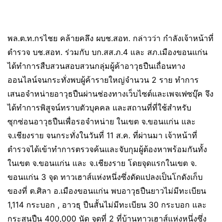
พล.ต.ท.กรไชย คล้ายคลึง ผบช.สอท. กล่าวว่า กำลังเจ้าหน้าที่
ตํารวจ บช.สอท. ร่วมกับ บก.สส.ภ.4 และ สภ.เมืองขอนแก่น
ได้ทำการสืบสวนสอบสวนกลุ่มผู้ค้าอาวุธปืนเถื่อนทาง
ออนไลน์จนกระทั่งพบผู้ค้ารายใหญ่จำนวน 2 ราย ทำการ
เสนอจำหน่ายอาวุธปืนผ่านช่องทางเว็บไซต์และเพจเฟซบุ๊ค จึง
ได้ทำการพิสูจน์ทราบตัวบุคคล และสถานที่ที่ใช้สำหรับ
ซุกซ่อนอาวุธปืนเพื่อรอจำหน่าย ในเขต จ.ขอนแก่น และ
จ.เชียงราย จนกระทั่งในวันที่ 11 ส.ค. ที่ผ่านมา เจ้าหน้าที่
ตำรวจได้เข้าทำการตรวจค้นและจับกุมผู้ต้องหาพร้อมกันทั้ง
ในเขต จ.ขอนแก่น และ จ.เชียงราย โดยจุดแรกในเขต จ.
ขอนแก่น 3 จุด ทาวเฮาส์แห่งหนึ่งซึ่งดัดแปลงเป็นโกดังเก็บ
ของที่ ต.ศิลา อ.เมืองขอนแก่น พบอาวุธปืนยาวไม่มีทะเบียน
1,114 กระบอก , อาวธุ ปืนสั้นไม่มีทะเบียน 30 กระบอก และ
กระสุนปืน 400,000 นัด จุดที่ 2 ที่บ้านทาวเฮาส์แห่งหนึ่งซึ่ง