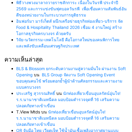
พิธีวางพวงมาลาถวายราชสักการะ เนื่องในวันรพี ประจำปี
2569 และการแข่งขันฟุตบอลวันรพี เพื่อเชื่อมความสัมพันธ์อัน
ดีของหน่วยงานในกระบวนการยุติธรรม
อินฟอร์มา มาร์เก็ตส์ ผนึกเครือข่ายธุรกิจท่องเที่ยว-บริการ จัด
Food & Hospitality Thailand 2026 เชื่อม 4 งานใหญ่ สร้าง
โอกาสธุรกิจครบวงจร ด้วยครับ
วิจัย-นวัตกรรม-เทคโนโลยี คือโอกาสใหม่ของคนพิการไทย
และพลังขับเคลื่อนเศรษฐกิจประเทศ
ความเห็นล่าสุด
BLS & Blossom ยกระดับความงามสู่ความมั่นใจ ผ่านงาน Soft
Opening
บน
BLS Group จัดงาน Soft Opening Event
ขอบคุณคนไข้ พร้อมตอกย้ำผู้นำด้านศัลยกรรมและความงาม
แบบครบวงจร
ประเสริฐ สุวรรณสิทธิ์
บน
นักท่องเที่ยวเขื่อนอุบลรัตน์อุ่นใจ!
ร.ร.นานาชาติเมทนีดล มอบป้อมตำรวจจุดที่ 16 เสริมความ
ปลอดภัยทางเข้าเขื่อน
T.View Mtds
บน
นักท่องเที่ยวเขื่อนอุบลรัตน์อุ่นใจ!
ร.ร.นานาชาติเมทนีดล มอบป้อมตำรวจจุดที่ 16 เสริมความ
ปลอดภัยทางเข้าเขื่อน
OR จับมือ ไทย เวียตเจ็ท ใช้น้ำมันเชื้อเพลิงอากาศยานแบบ