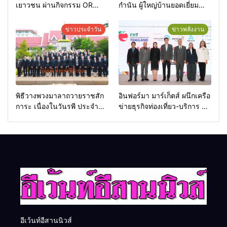
เยาวชน ผ่านกิจกรรม OR
กำนัน ผู้ใหญ่บ้านยอดเยี่ยม
Futsal Clinic
มอบแหนบทองคำ “รางวัล
เกียรติยศแห่งการเสียสละ”
ข่าวประจำวัน
ข่าวพลังงาน
พิธีวางพวงมาลาถวายราชสัก
อินฟอร์มา มาร์เก็ตส์ ผนึกเครือ
การะ เนื่องในวันรพี ประจำปี
ข่ายธุรกิจท่องเที่ยว-บริการ จัด
2569 และการแข่งขันฟุตบอล
Food & Hospitality Thailand
วันรพี เพื่อเชื่อมความสัมพันธ์
2026 เชื่อม 4 งานใหญ่ สร้าง
อันดีของหน่วยงานใน
โอกาสธุรกิจครบวงจร ด้วย
กระบวนการยุติธรรม
ครับ
อีเว้นท์อีสานนิวส์