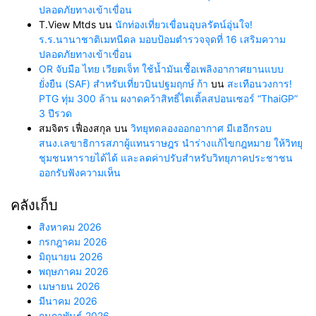
ปลอดภัยทางเข้าเขื่อน
T.View Mtds
บน
นักท่องเที่ยวเขื่อนอุบลรัตน์อุ่นใจ!
ร.ร.นานาชาติเมทนีดล มอบป้อมตำรวจจุดที่ 16 เสริมความ
ปลอดภัยทางเข้าเขื่อน
OR จับมือ ไทย เวียตเจ็ท ใช้น้ำมันเชื้อเพลิงอากาศยานแบบ
ยั่งยืน (SAF) สำหรับเที่ยวบินปฐมฤกษ์ ก้า
บน
สะเทือนวงการ!
PTG ทุ่ม 300 ล้าน ผงาดคว้าสิทธิ์ไตเติ้ลสปอนเซอร์ “ThaiGP”
3 ปีรวด
สมจิตร เฟื่องสกุล
บน
วิทยุทดลองออกอากาศ มีเฮอีกรอบ
สนง.เลขาธิการสภาผู้แทนราษฎร นำร่างแก้ไขกฎหมาย ให้วิทยุ
ชุมชนหารายได้ได้ และลดค่าปรับสำหรับวิทยุภาคประชาชน
ออกรับฟังความเห็น
คลังเก็บ
สิงหาคม 2026
กรกฎาคม 2026
มิถุนายน 2026
พฤษภาคม 2026
เมษายน 2026
มีนาคม 2026
กุมภาพันธ์ 2026