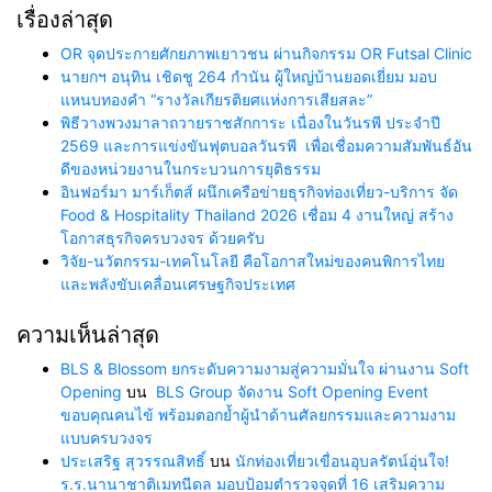
เรื่องล่าสุด
OR จุดประกายศักยภาพเยาวชน ผ่านกิจกรรม OR Futsal Clinic
นายกฯ อนุทิน เชิดชู 264 กำนัน ผู้ใหญ่บ้านยอดเยี่ยม มอบ
แหนบทองคำ “รางวัลเกียรติยศแห่งการเสียสละ”
พิธีวางพวงมาลาถวายราชสักการะ เนื่องในวันรพี ประจำปี
2569 และการแข่งขันฟุตบอลวันรพี เพื่อเชื่อมความสัมพันธ์อัน
ดีของหน่วยงานในกระบวนการยุติธรรม
อินฟอร์มา มาร์เก็ตส์ ผนึกเครือข่ายธุรกิจท่องเที่ยว-บริการ จัด
Food & Hospitality Thailand 2026 เชื่อม 4 งานใหญ่ สร้าง
โอกาสธุรกิจครบวงจร ด้วยครับ
วิจัย-นวัตกรรม-เทคโนโลยี คือโอกาสใหม่ของคนพิการไทย
และพลังขับเคลื่อนเศรษฐกิจประเทศ
ความเห็นล่าสุด
BLS & Blossom ยกระดับความงามสู่ความมั่นใจ ผ่านงาน Soft
Opening
บน
BLS Group จัดงาน Soft Opening Event
ขอบคุณคนไข้ พร้อมตอกย้ำผู้นำด้านศัลยกรรมและความงาม
แบบครบวงจร
ประเสริฐ สุวรรณสิทธิ์
บน
นักท่องเที่ยวเขื่อนอุบลรัตน์อุ่นใจ!
ร.ร.นานาชาติเมทนีดล มอบป้อมตำรวจจุดที่ 16 เสริมความ