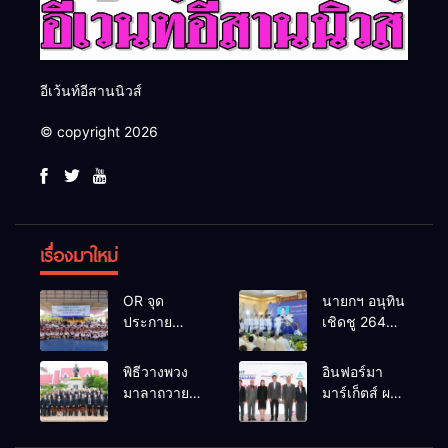
อีเว้นท์อีสานนิวส์
© copyright 2026
เรื่องมาใหม่
OR จุด
นายกฯ อนุทิน
ประกาย
เชิดชู 264
ศักยภาพ
กำนัน ผู้ใหญ่
เยาวชน ผ่าน
บ้านยอดเยี่ยม
พิธีวางพวง
อินฟอร์มา
กิจกรรม OR
มอบแหนบ
มาลาถวาย
มาร์เก็ตส์ ผนึก
Futsal Clinic
ทองคำ
ราชสักการะ
เครือข่าย
“รางวัล
เนื่องในวันรพี
ธุรกิจท่อง
เกียรติยศแห่ง