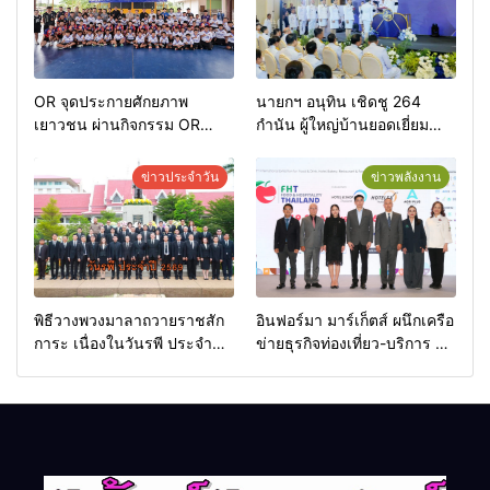
OR จุดประกายศักยภาพ
นายกฯ อนุทิน เชิดชู 264
เยาวชน ผ่านกิจกรรม OR
กำนัน ผู้ใหญ่บ้านยอดเยี่ยม
Futsal Clinic
มอบแหนบทองคำ “รางวัล
เกียรติยศแห่งการเสียสละ”
ข่าวประจำวัน
ข่าวพลังงาน
พิธีวางพวงมาลาถวายราชสัก
อินฟอร์มา มาร์เก็ตส์ ผนึกเครือ
การะ เนื่องในวันรพี ประจำปี
ข่ายธุรกิจท่องเที่ยว-บริการ จัด
2569 และการแข่งขันฟุตบอล
Food & Hospitality Thailand
วันรพี เพื่อเชื่อมความสัมพันธ์
2026 เชื่อม 4 งานใหญ่ สร้าง
อันดีของหน่วยงานใน
โอกาสธุรกิจครบวงจร ด้วย
กระบวนการยุติธรรม
ครับ