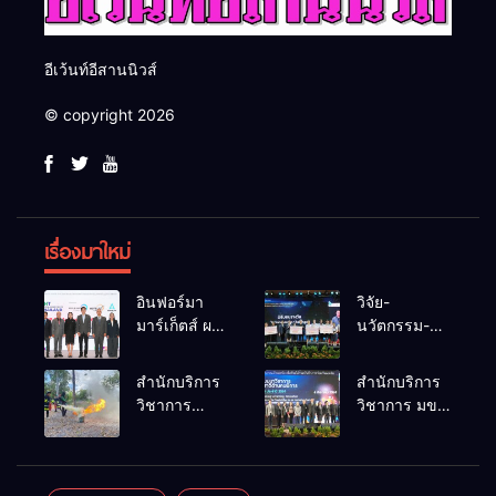
อีเว้นท์อีสานนิวส์
© copyright 2026
เรื่องมาใหม่
อินฟอร์มา
วิจัย-
มาร์เก็ตส์ ผนึก
นวัตกรรม-
เครือข่าย
เทคโนโลยี
ธุรกิจท่อง
คือโอกาสใหม่
สำนักบริการ
สำนักบริการ
เที่ยว-บริการ
ของคนพิการ
วิชาการ
วิชาการ มข.
จัด Food &
ไทย และพลัง
ม.ขอนแก่น
โชว์พลัง
Hospitality
ขับเคลื่อน
จัดอบรม
นวัตกรรม
Thailand
เศรษฐกิจ
หลักสูตร “ดับ
สร้างอาชีพ
2026 เชื่อม 4
ประเทศ