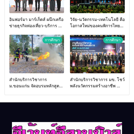
อินฟอร์มา มาร์เก็ตส์ ผนึกเครือ
วิจัย-นวัตกรรม-เทคโนโลยี คือ
ข่ายธุรกิจท่องเที่ยว-บริการ จัด
โอกาสใหม่ของคนพิการไทย
Food & Hospitality Thailand
และพลังขับเคลื่อนเศรษฐกิจ
2026 เชื่อม 4 งานใหญ่ สร้าง
ประเทศ
การศึกษา
การศึกษา
โอกาสธุรกิจครบวงจร ด้วย
ครับ
สำนักบริการวิชาการ
สำนักบริการวิชาการ มข. โชว์
ม.ขอนแก่น จัดอบรมหลักสูตร
พลังนวัตกรรมสร้างอาชีพ นำ
“ดับเพลิงขั้นต้น” ยกระดับ
“กลุ่มคูณแดงใหญ่” บุกเวที
ศักยภาพเจ้าหน้าที่ท้องถิ่น
ระดับชาติ NCPD 2026
รับมืออัคคีภัยตามมาตรฐาน
เปลี่ยน “ผ้าเหลือ” สู่รายได้ที่
สากล
ยั่งยืน