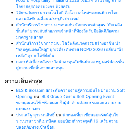
Food & Hospitality Thailand 2026 เชื่อม 4 งานใหญ่ สร้าง
โอกาสธุรกิจครบวงจร ด้วยครับ
วิจัย-นวัตกรรม-เทคโนโลยี คือโอกาสใหม่ของคนพิการไทย
และพลังขับเคลื่อนเศรษฐกิจประเทศ
สำนักบริการวิชาการ ม.ขอนแก่น จัดอบรมหลักสูตร “ดับเพลิง
ขั้นต้น” ยกระดับศักยภาพเจ้าหน้าที่ท้องถิ่นรับมืออัคคีภัยตาม
มาตรฐานสากล
สำนักบริการวิชาการ มข. โชว์พลังนวัตกรรมสร้างอาชีพ นำ
“กลุ่มคูณแดงใหญ่” บุกเวทีระดับชาติ NCPD 2026 เปลี่ยน “ผ้า
เหลือ” สู่รายได้ที่ยั่งยืน
ถอดรหัสเบื้องหลังรางวัลนักลงทุนสัมพันธ์ของ ทรู คอร์ปอเรชั่น
สู่ความเชื่อมั่นจากตลาดทุน
ความเห็นล่าสุด
BLS & Blossom ยกระดับความงามสู่ความมั่นใจ ผ่านงาน Soft
Opening
บน
BLS Group จัดงาน Soft Opening Event
ขอบคุณคนไข้ พร้อมตอกย้ำผู้นำด้านศัลยกรรมและความงาม
แบบครบวงจร
ประเสริฐ สุวรรณสิทธิ์
บน
นักท่องเที่ยวเขื่อนอุบลรัตน์อุ่นใจ!
ร.ร.นานาชาติเมทนีดล มอบป้อมตำรวจจุดที่ 16 เสริมความ
ปลอดภัยทางเข้าเขื่อน