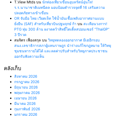
T.View Mtds
บน
นักท่องเที่ยวเขื่อนอุบลรัตน์อุ่นใจ!
ร.ร.นานาชาติเมทนีดล มอบป้อมตำรวจจุดที่ 16 เสริมความ
ปลอดภัยทางเข้าเขื่อน
OR จับมือ ไทย เวียตเจ็ท ใช้น้ำมันเชื้อเพลิงอากาศยานแบบ
ยั่งยืน (SAF) สำหรับเที่ยวบินปฐมฤกษ์ ก้า
บน
สะเทือนวงการ!
PTG ทุ่ม 300 ล้าน ผงาดคว้าสิทธิ์ไตเติ้ลสปอนเซอร์ “ThaiGP”
3 ปีรวด
สมจิตร เฟื่องสกุล
บน
วิทยุทดลองออกอากาศ มีเฮอีกรอบ
สนง.เลขาธิการสภาผู้แทนราษฎร นำร่างแก้ไขกฎหมาย ให้วิทยุ
ชุมชนหารายได้ได้ และลดค่าปรับสำหรับวิทยุภาคประชาชน
ออกรับฟังความเห็น
คลังเก็บ
สิงหาคม 2026
กรกฎาคม 2026
มิถุนายน 2026
พฤษภาคม 2026
เมษายน 2026
มีนาคม 2026
กุมภาพันธ์ 2026
มกราคม 2026