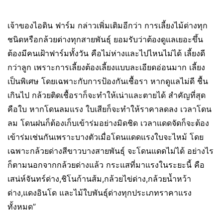
เจ้าของไอดิน ฟาร์ม กล่าวเพิ่มเติมอีกว่า การเลี้ยงไม้ด่างทุก
ชนิดหรือกล้วยด่างทุกสายพันธุ์ ยอมรับว่าต้องดูแลเยอะขึ้น
ต้องมีคนเฝ้าฟาร์มทั้งวัน คือไม่ห่างและไปไหนไม่ได้ เลี้ยงดี
กว่าลูก เพราะการเลี้ยงต้องเลี้ยงแบบละเอียดอ่อนมาก เลี้ยง
เป็นพิเศษ โดยเฉพาะกับการป้องกันเชื้อรา หากดูแลไม่ดี ชื้น
เกินไป กล้วยติดเชื้อราก็จะทำให้เน่าและตายได้ สำคัญที่สุด
คือใบ หากโดนลมแรง ใบเสียก็จะทำให้ราคาลดลง เวลาโดน
ลม โดนฝนก็ต้องเก็บเข้าร่มอย่างมิดชิด เวลาแดดจัดก็จะต้อง
เข้าร่มเช่นกันเพราะบางตัวเมื่อโดนแดดแรงใบจะไหม้ โดย
เฉพาะกล้วยด่างสีขาวบางสายพันธุ์ จะโดนแดดไม่ได้ อย่างไร
ก็ตามนอกจากกล้วยด่างแล้ว กระแสที่มาแรงในระยะนี้ คือ
เสน่ห์จันทร์ด่าง,ชิโนก้านส้ม,กล้วยไข่ด่าง,กล้วยน้ำหว้า
ด่าง,แดงอินโด และไม้ใบพันธุ์ด่างทุกประเภทราคาแรง
ทั้งหมด”