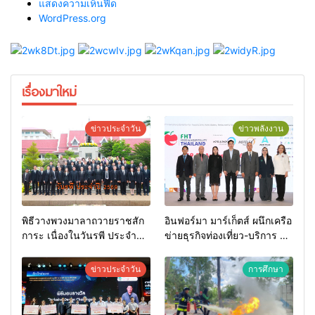
แสดงความเห็นฟีด
WordPress.org
เรื่องมาใหม่
ข่าวประจำวัน
ข่าวพลังงาน
พิธีวางพวงมาลาถวายราชสัก
อินฟอร์มา มาร์เก็ตส์ ผนึกเครือ
การะ เนื่องในวันรพี ประจำปี
ข่ายธุรกิจท่องเที่ยว-บริการ จัด
2569 และการแข่งขันฟุตบอล
Food & Hospitality Thailand
วันรพี เพื่อเชื่อมความสัมพันธ์
2026 เชื่อม 4 งานใหญ่ สร้าง
ข่าวประจำวัน
การศึกษา
อันดีของหน่วยงานใน
โอกาสธุรกิจครบวงจร ด้วย
กระบวนการยุติธรรม
ครับ