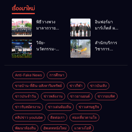
เรื่องมาใหม่
พิธีวางพวง
อินฟอร์มา
มาลาถวาย
มาร์เก็ตส์ ผนึก
ราชสักการะ
เครือข่าย
เนื่องในวันรพี
ธุรกิจท่อง
วิจัย-
สำนักบริการ
ประจำปี
เที่ยว-บริการ
นวัตกรรม-
วิชาการ
2569 และ
จัด Food &
เทคโนโลยี
ม.ขอนแก่น
การแข่งขัน
Hospitality
คือโอกาสใหม่
จัดอบรม
ฟุตบอลวันรพี
Thailand
ของคนพิการ
หลักสูตร “ดับ
เพื่อเชื่อม
2026 เชื่อม 4
ไทย และพลัง
เพลิงขั้นต้น”
Anti-Fake News
การศึกษา
ความสัมพันธ์
งานใหญ่
ขับเคลื่อน
ยกระดับ
อันดีของ
สร้างโอกาส
ขายบ้าน-ที่ดิน-อสังหาริมทรัพย์
ข่าวกีฬา
ข่าวบันเทิง
เศรษฐกิจ
ศักยภาพเจ้า
หน่วยงานใน
ธุรกิจครบ
ประเทศ
หน้าที่ท้องถิ่น
กระบวนการ
วงจร ด้วยครับ
ข่าวประจำวัน
ข่าวพลังงาน
ข่าวยานยนต์
ข่าวรอบทิศ
รับมืออัคคีภัย
ยุติธรรม
ตามมาตรฐาน
ข่าวรับสมัตรงาน
ข่าวเด่นท้องถิ่น
ข่าวเศรษฐกิจ
สากล
คลิปข่าว youtube
ติดต่อเรา
ท่องเที่ยวตามใจ
พัฒนาท้องถิ่น
อัพเดทหนังใหม่
แวดวงไอที