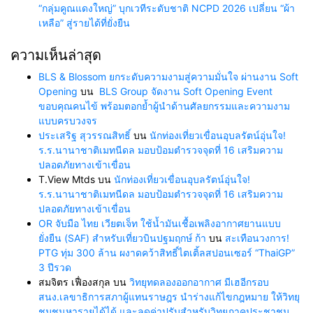
“กลุ่มคูณแดงใหญ่” บุกเวทีระดับชาติ NCPD 2026 เปลี่ยน “ผ้า
เหลือ” สู่รายได้ที่ยั่งยืน
ความเห็นล่าสุด
BLS & Blossom ยกระดับความงามสู่ความมั่นใจ ผ่านงาน Soft
Opening
บน
BLS Group จัดงาน Soft Opening Event
ขอบคุณคนไข้ พร้อมตอกย้ำผู้นำด้านศัลยกรรมและความงาม
แบบครบวงจร
ประเสริฐ สุวรรณสิทธิ์
บน
นักท่องเที่ยวเขื่อนอุบลรัตน์อุ่นใจ!
ร.ร.นานาชาติเมทนีดล มอบป้อมตำรวจจุดที่ 16 เสริมความ
ปลอดภัยทางเข้าเขื่อน
T.View Mtds
บน
นักท่องเที่ยวเขื่อนอุบลรัตน์อุ่นใจ!
ร.ร.นานาชาติเมทนีดล มอบป้อมตำรวจจุดที่ 16 เสริมความ
ปลอดภัยทางเข้าเขื่อน
OR จับมือ ไทย เวียตเจ็ท ใช้น้ำมันเชื้อเพลิงอากาศยานแบบ
ยั่งยืน (SAF) สำหรับเที่ยวบินปฐมฤกษ์ ก้า
บน
สะเทือนวงการ!
PTG ทุ่ม 300 ล้าน ผงาดคว้าสิทธิ์ไตเติ้ลสปอนเซอร์ “ThaiGP”
3 ปีรวด
สมจิตร เฟื่องสกุล
บน
วิทยุทดลองออกอากาศ มีเฮอีกรอบ
สนง.เลขาธิการสภาผู้แทนราษฎร นำร่างแก้ไขกฎหมาย ให้วิทยุ
ชุมชนหารายได้ได้ และลดค่าปรับสำหรับวิทยุภาคประชาชน