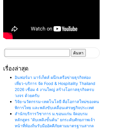
ค้นหา
สำหรับ:
เรื่องล่าสุด
อินฟอร์มา มาร์เก็ตส์ ผนึกเครือข่ายธุรกิจท่อง
เที่ยว-บริการ จัด Food & Hospitality Thailand
2026 เชื่อม 4 งานใหญ่ สร้างโอกาสธุรกิจครบ
วงจร ด้วยครับ
วิจัย-นวัตกรรม-เทคโนโลยี คือโอกาสใหม่ของคน
พิการไทย และพลังขับเคลื่อนเศรษฐกิจประเทศ
สำนักบริการวิชาการ ม.ขอนแก่น จัดอบรม
หลักสูตร “ดับเพลิงขั้นต้น” ยกระดับศักยภาพเจ้า
หน้าที่ท้องถิ่นรับมืออัคคีภัยตามมาตรฐานสากล