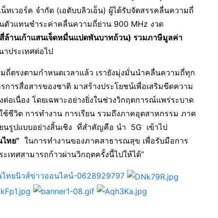
็ทเวอร์ค จำกัด (เอดับบลิวเอ็น) ผู้ได้รับจัดสรรคลื่นความถี่
็นตัวแทนชำระค่าคลื่นความถี่ย่าน 900 MHz งวด
่ล้านเก้าแสนเจ็ดหมื่นแปดพันบาทถ้วน) รวมภาษีมูลค่า
ัฒนาประเทศต่อไป
ถี่ตรงตามกำหนดเวลาแล้ว เรายังมุ่งมั่นนำคลื่นความถี่ทุก
ากรการสื่อสารของชาติ มาสร้างประโยชน์เพื่อเสริมขีดความ
ต่อเนื่อง โดยเฉพาะอย่างยิ่งในช่วงวิกฤตการณ์แพร่ระบาด
ีการใช้ชีวิต การทำงาน การเรียน รวมถึงภาคอุตสาหกรรม ภาค
ี่ยนรูปแบบอย่างสิ้นเชิง ที่สำคัญคือ นำ 5G เข้าไป
คนไทย”
ในการทำงานของภาคสาธารณสุข เพื่อรับมือการ
เทศสามารถก้าวผ่านวิกฤตครั้งนี้ไปให้ได้”
นไทยนิวส์ข่าวออนไลน์-0628929797