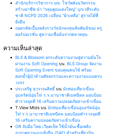
สำนักบริการวิชาการ มข. โชว์พลังนวัตกรรม
สร้างอาชีพ นำ “กลุ่มคูณแดงใหญ่” บุกเวทีระดับ
ชาติ NCPD 2026 เปลี่ยน “ผ้าเหลือ” สู่รายได้ที่
ยั่งยืน
ถอดรหัสเบื้องหลังรางวัลนักลงทุนสัมพันธ์ของ ทรู
คอร์ปอเรชั่น สู่ความเชื่อมั่นจากตลาดทุน
ความเห็นล่าสุด
BLS & Blossom ยกระดับความงามสู่ความมั่นใจ
ผ่านงาน Soft Opening
บน
BLS Group จัดงาน
Soft Opening Event ขอบคุณคนไข้ พร้อม
ตอกย้ำผู้นำด้านศัลยกรรมและความงามแบบครบ
วงจร
ประเสริฐ สุวรรณสิทธิ์
บน
นักท่องเที่ยวเขื่อน
อุบลรัตน์อุ่นใจ! ร.ร.นานาชาติเมทนีดล มอบป้อม
ตำรวจจุดที่ 16 เสริมความปลอดภัยทางเข้าเขื่อน
T.View Mtds
บน
นักท่องเที่ยวเขื่อนอุบลรัตน์อุ่น
ใจ! ร.ร.นานาชาติเมทนีดล มอบป้อมตำรวจจุดที่
16 เสริมความปลอดภัยทางเข้าเขื่อน
OR จับมือ ไทย เวียตเจ็ท ใช้น้ำมันเชื้อเพลิง
อากาศยานแบบยั่งยืน (SAF) สำหรับเที่ยวบิน