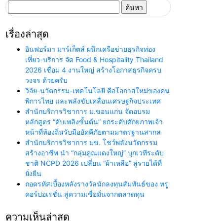
ค้นหา
สำหรับ:
เรื่องล่าสุด
อินฟอร์มา มาร์เก็ตส์ ผนึกเครือข่ายธุรกิจท่อง
เที่ยว-บริการ จัด Food & Hospitality Thailand
2026 เชื่อม 4 งานใหญ่ สร้างโอกาสธุรกิจครบ
วงจร ด้วยครับ
วิจัย-นวัตกรรม-เทคโนโลยี คือโอกาสใหม่ของคน
พิการไทย และพลังขับเคลื่อนเศรษฐกิจประเทศ
สำนักบริการวิชาการ ม.ขอนแก่น จัดอบรม
หลักสูตร “ดับเพลิงขั้นต้น” ยกระดับศักยภาพเจ้า
หน้าที่ท้องถิ่นรับมืออัคคีภัยตามมาตรฐานสากล
สำนักบริการวิชาการ มข. โชว์พลังนวัตกรรม
สร้างอาชีพ นำ “กลุ่มคูณแดงใหญ่” บุกเวทีระดับ
ชาติ NCPD 2026 เปลี่ยน “ผ้าเหลือ” สู่รายได้ที่
ยั่งยืน
ถอดรหัสเบื้องหลังรางวัลนักลงทุนสัมพันธ์ของ ทรู
คอร์ปอเรชั่น สู่ความเชื่อมั่นจากตลาดทุน
ความเห็นล่าสุด