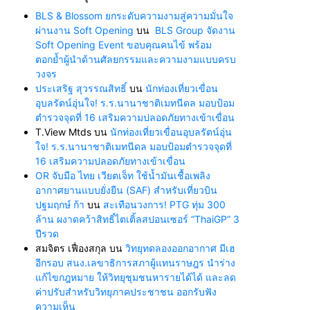
BLS & Blossom ยกระดับความงามสู่ความมั่นใจ
ผ่านงาน Soft Opening
บน
BLS Group จัดงาน
Soft Opening Event ขอบคุณคนไข้ พร้อม
ตอกย้ำผู้นำด้านศัลยกรรมและความงามแบบครบ
วงจร
ประเสริฐ สุวรรณสิทธิ์
บน
นักท่องเที่ยวเขื่อน
อุบลรัตน์อุ่นใจ! ร.ร.นานาชาติเมทนีดล มอบป้อม
ตำรวจจุดที่ 16 เสริมความปลอดภัยทางเข้าเขื่อน
T.View Mtds
บน
นักท่องเที่ยวเขื่อนอุบลรัตน์อุ่น
ใจ! ร.ร.นานาชาติเมทนีดล มอบป้อมตำรวจจุดที่
16 เสริมความปลอดภัยทางเข้าเขื่อน
OR จับมือ ไทย เวียตเจ็ท ใช้น้ำมันเชื้อเพลิง
อากาศยานแบบยั่งยืน (SAF) สำหรับเที่ยวบิน
ปฐมฤกษ์ ก้า
บน
สะเทือนวงการ! PTG ทุ่ม 300
ล้าน ผงาดคว้าสิทธิ์ไตเติ้ลสปอนเซอร์ “ThaiGP” 3
ปีรวด
สมจิตร เฟื่องสกุล
บน
วิทยุทดลองออกอากาศ มีเฮ
อีกรอบ สนง.เลขาธิการสภาผู้แทนราษฎร นำร่าง
แก้ไขกฎหมาย ให้วิทยุชุมชนหารายได้ได้ และลด
ค่าปรับสำหรับวิทยุภาคประชาชน ออกรับฟัง
ความเห็น