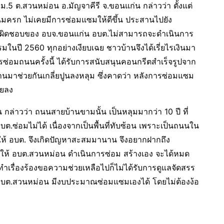
.5 ต.สวนหม่อน อ.มัญจาคีรี จ.ขอนแก่น กล่าวว่า ตั้งแต่
มครก ไม่เคยมีการซ่อมแซมให้ดีขึ้น ประสานไปยัง
รับผิดชอบของ อบจ.ขอนแก่น อบต.ไม่สามารถจะดำเนินการ
รมในปี 2560 ทุกอย่างเงียบเฉย ชาวบ้านจึงได้เรี่ยไรเงินมา
รซ่อมถนนครั้งนี้ ได้รับการสนับสนุนคอนกรีตสำเร็จรูปจาก
้านมาช่วยกันเกลี่ยปูนลงหลุม ซึ่งคาดว่า หลังการซ่อมแซม
อยลง
ล่าวว่า ถนนสายบ้านขามนั้น เป็นหลุมมากว่า 10 ปี ที่
่อมไม่ได้ เนื่องจากเป็นพื้นที่ทับซ้อน เพราะเป็นถนนใน
ให้ อบต. จึงเกิดปัญหาสะสมมานาน จึงอยากฝากถึง
มาให้ อบต.สวนหม่อน ดำเนินการซ่อม สร้างเอง จะได้หมด
ทำเรื่องร้องขอความช่วยเหลือไปก็ไม่ได้รับการดูแลจัดสรร
ต.สวนหม่อน มีงบประมาณซ่อมแซมเองได้ โดยไม่ต้องง้อ