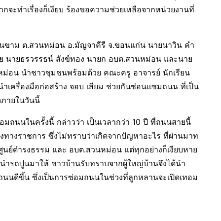
ากจะทำเรื่องก็เงียบ ร้องขอความช่วยเหลือจากหน่วยงานที่
บ้านขาม ต.สวนหม่อน อ.มัญจาคีรี จ.ขอนแก่น นายนาวิน คำ
อมด้วย นายธรวรรธน์ สังข์ทอง นายก อบต.สวนหม่อน และนาย
หม่อน นำชาวชุมชนพร้อมด้วย คณะครู อาจารย์ นักเรียน
ำเครื่องมือก่อสร้าง จอบ เสียม ช่วยกันซ่อนแซมถนน ที่เป็น
จภายในวันนี้
อมถนนในครั้งนี้ กล่าวว่า เป็นเวลากว่า 10 ปี ที่ถนนสายนี้
งทางราชการ ซึ่งไม่ทราบว่าเกิดจากปัญหาอะไร ที่ผ่านมาท
กศูนย์ดำรงธรรม และ อบต.สวนหม่อน แต่ทุกอย่างก็เงียบหาย
ธา นำรถปูนมาให้ ชาวบ้านรับทราบจากผู้ใหญ่บ้านจึงได้นำ
วถนนดีขึ้น ซึ่งเป็นการซ่อมถนนในช่วงที่ลูกหลานจะเปิดเทอม