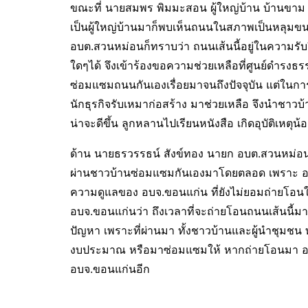
ขณะที่ นายสมพร พิมมะสอน ผู้ใหญ่บ้าน บ้านขาม ม
เป็นผู้ใหญ่บ้านมาก็พบเห็นถนนในสภาพเป็นหลุมขน
อบต.สวนหม่อนก็ทราบว่า ถนนเส้นนี้อยู่ในความ
ใดๆได้ จึงเข้าร้องขอความช่วยเหลือที่ศูนย์ดำรงธร
ซ่อมแซมถนนกันเองเรื่อยมาจนถึงปัจจุบัน แต่ในกา
นักธุรกิจรับเหมาก่อสร้าง มาช่วยเหลือ จึงนำชาวบ
น่าจะดีขึ้น ลูกหลานไปเรียนหนังสือ เกิดอุบัติเหตุน้
ด้าน นายธรวรรธน์ สังข์ทอง นายก อบต.สวนหม่อน ก
ผ่านชาวบ้านซ่อมแซมกันเองมาโดยตลอด เพราะ อบต.ซ
ความดูแลของ อบจ.ขอนแก่น ที่ยังไม่ยอมถ่ายโอน
อบจ.ขอนแก่นว่า ถึงเวลาที่จะถ่ายโอนถนนเส้นนี้
ปัญหา เพราะที่ผ่านมา ทั้งชาวบ้านและผู้นำชุมชน 
งบประมาณ หรือมาซ่อมแซมให้ หากถ่ายโอนมา อบ
อบจ.ขอนแก่นอีก