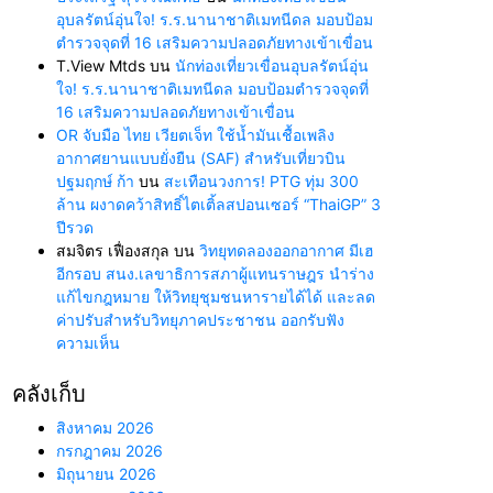
อุบลรัตน์อุ่นใจ! ร.ร.นานาชาติเมทนีดล มอบป้อม
ตำรวจจุดที่ 16 เสริมความปลอดภัยทางเข้าเขื่อน
T.View Mtds
บน
นักท่องเที่ยวเขื่อนอุบลรัตน์อุ่น
ใจ! ร.ร.นานาชาติเมทนีดล มอบป้อมตำรวจจุดที่
16 เสริมความปลอดภัยทางเข้าเขื่อน
OR จับมือ ไทย เวียตเจ็ท ใช้น้ำมันเชื้อเพลิง
อากาศยานแบบยั่งยืน (SAF) สำหรับเที่ยวบิน
ปฐมฤกษ์ ก้า
บน
สะเทือนวงการ! PTG ทุ่ม 300
ล้าน ผงาดคว้าสิทธิ์ไตเติ้ลสปอนเซอร์ “ThaiGP” 3
ปีรวด
สมจิตร เฟื่องสกุล
บน
วิทยุทดลองออกอากาศ มีเฮ
อีกรอบ สนง.เลขาธิการสภาผู้แทนราษฎร นำร่าง
แก้ไขกฎหมาย ให้วิทยุชุมชนหารายได้ได้ และลด
ค่าปรับสำหรับวิทยุภาคประชาชน ออกรับฟัง
ความเห็น
คลังเก็บ
สิงหาคม 2026
กรกฎาคม 2026
มิถุนายน 2026