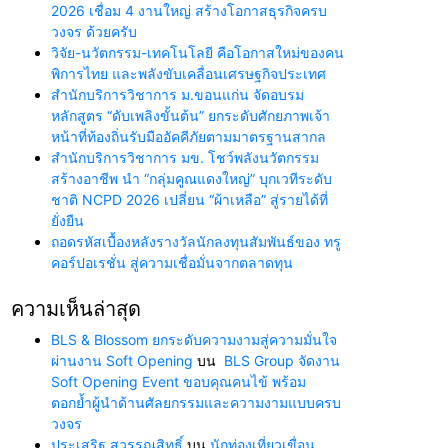
2026 เชื่อม 4 งานใหญ่ สร้างโอกาสธุรกิจครบ
วงจร ด้วยครับ
วิจัย-นวัตกรรม-เทคโนโลยี คือโอกาสใหม่ของคน
พิการไทย และพลังขับเคลื่อนเศรษฐกิจประเทศ
สำนักบริการวิชาการ ม.ขอนแก่น จัดอบรม
หลักสูตร “ดับเพลิงขั้นต้น” ยกระดับศักยภาพเจ้า
หน้าที่ท้องถิ่นรับมืออัคคีภัยตามมาตรฐานสากล
สำนักบริการวิชาการ มข. โชว์พลังนวัตกรรม
สร้างอาชีพ นำ “กลุ่มคูณแดงใหญ่” บุกเวทีระดับ
ชาติ NCPD 2026 เปลี่ยน “ผ้าเหลือ” สู่รายได้ที่
ยั่งยืน
ถอดรหัสเบื้องหลังรางวัลนักลงทุนสัมพันธ์ของ ทรู
คอร์ปอเรชั่น สู่ความเชื่อมั่นจากตลาดทุน
ความเห็นล่าสุด
BLS & Blossom ยกระดับความงามสู่ความมั่นใจ
ผ่านงาน Soft Opening
บน
BLS Group จัดงาน
Soft Opening Event ขอบคุณคนไข้ พร้อม
ตอกย้ำผู้นำด้านศัลยกรรมและความงามแบบครบ
วงจร
ประเสริฐ สุวรรณสิทธิ์
บน
นักท่องเที่ยวเขื่อน