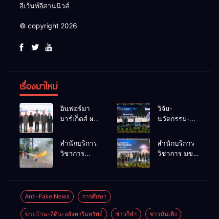
อีเว้นท์อีสานนิวส์
© copyright 2026
เรื่องมาใหม่
อินฟอร์มา
วิจัย-
มาร์เก็ตส์ ผนึก
นวัตกรรม-
เครือข่าย
เทคโนโลยี
ธุรกิจท่อง
คือโอกาสใหม่
สำนักบริการ
สำนักบริการ
เที่ยว-บริการ
ของคนพิการ
วิชาการ
วิชาการ มข.
จัด Food &
ไทย และพลัง
ม.ขอนแก่น
โชว์พลัง
Hospitality
ขับเคลื่อน
จัดอบรม
นวัตกรรม
Thailand
เศรษฐกิจ
หลักสูตร “ดับ
สร้างอาชีพ
2026 เชื่อม 4
ประเทศ
เพลิงขั้นต้น”
นำ “กลุ่มคูณ
Anti-Fake News
การศึกษา
งานใหญ่
ยกระดับ
แดงใหญ่” บุก
สร้างโอกาส
ขายบ้าน-ที่ดิน-อสังหาริมทรัพย์
ข่าวกีฬา
ข่าวบันเทิง
ศักยภาพเจ้า
เวทีระดับชาติ