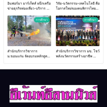
อินฟอร์มา มาร์เก็ตส์ ผนึกเครือ
วิจัย-นวัตกรรม-เทคโนโลยี คือ
ข่ายธุรกิจท่องเที่ยว-บริการ จัด
โอกาสใหม่ของคนพิการไทย
Food & Hospitality Thailand
และพลังขับเคลื่อนเศรษฐกิจ
2026 เชื่อม 4 งานใหญ่ สร้าง
ประเทศ
การศึกษา
การศึกษา
โอกาสธุรกิจครบวงจร ด้วย
ครับ
สำนักบริการวิชาการ
สำนักบริการวิชาการ มข. โชว์
ม.ขอนแก่น จัดอบรมหลักสูตร
พลังนวัตกรรมสร้างอาชีพ นำ
“ดับเพลิงขั้นต้น” ยกระดับ
“กลุ่มคูณแดงใหญ่” บุกเวที
ศักยภาพเจ้าหน้าที่ท้องถิ่น
ระดับชาติ NCPD 2026
รับมืออัคคีภัยตามมาตรฐาน
เปลี่ยน “ผ้าเหลือ” สู่รายได้ที่
สากล
ยั่งยืน