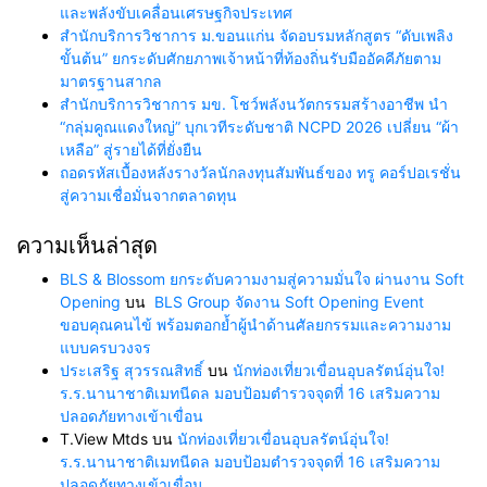
และพลังขับเคลื่อนเศรษฐกิจประเทศ
สำนักบริการวิชาการ ม.ขอนแก่น จัดอบรมหลักสูตร “ดับเพลิง
ขั้นต้น” ยกระดับศักยภาพเจ้าหน้าที่ท้องถิ่นรับมืออัคคีภัยตาม
มาตรฐานสากล
สำนักบริการวิชาการ มข. โชว์พลังนวัตกรรมสร้างอาชีพ นำ
“กลุ่มคูณแดงใหญ่” บุกเวทีระดับชาติ NCPD 2026 เปลี่ยน “ผ้า
เหลือ” สู่รายได้ที่ยั่งยืน
ถอดรหัสเบื้องหลังรางวัลนักลงทุนสัมพันธ์ของ ทรู คอร์ปอเรชั่น
สู่ความเชื่อมั่นจากตลาดทุน
ความเห็นล่าสุด
BLS & Blossom ยกระดับความงามสู่ความมั่นใจ ผ่านงาน Soft
Opening
บน
BLS Group จัดงาน Soft Opening Event
ขอบคุณคนไข้ พร้อมตอกย้ำผู้นำด้านศัลยกรรมและความงาม
แบบครบวงจร
ประเสริฐ สุวรรณสิทธิ์
บน
นักท่องเที่ยวเขื่อนอุบลรัตน์อุ่นใจ!
ร.ร.นานาชาติเมทนีดล มอบป้อมตำรวจจุดที่ 16 เสริมความ
ปลอดภัยทางเข้าเขื่อน
T.View Mtds
บน
นักท่องเที่ยวเขื่อนอุบลรัตน์อุ่นใจ!
ร.ร.นานาชาติเมทนีดล มอบป้อมตำรวจจุดที่ 16 เสริมความ
ปลอดภัยทางเข้าเขื่อน