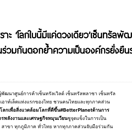
าะ ‘โลกใบนี้มีแค่ดวงเดียว’เซ็นทรัลพ
ีขึ้นร่วมกันตอกย้ำความเป็นองค์กรยั่งย
ู้พัฒนาศูนย์การค้าเซ็นทรัลเวิลด์ เซ็นทรัลพลาซา เซ็นทรัล
ักชูรี่เอาท์เล็ตแห่งแรกของไทย ชวนคนไทยและทุกภาคส่วน
ลกเพื่อสิ่งแวดล้อมโลกที่ดีขึ้น
#BetterPlanetด้านการ
ัดการพลังงานและเศรษฐกิจหมุนเวียน
ชูจุดแข็งในการเป็น
 สาขา ทุกภูมิภาค ทั่วไทย หากทุกภาคส่วนจับมือร่วมกัน