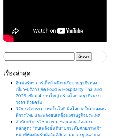
ค้นหา
สำหรับ:
เรื่องล่าสุด
อินฟอร์มา มาร์เก็ตส์ ผนึกเครือข่ายธุรกิจท่อง
เที่ยว-บริการ จัด Food & Hospitality Thailand
2026 เชื่อม 4 งานใหญ่ สร้างโอกาสธุรกิจครบ
วงจร ด้วยครับ
วิจัย-นวัตกรรม-เทคโนโลยี คือโอกาสใหม่ของคน
พิการไทย และพลังขับเคลื่อนเศรษฐกิจประเทศ
สำนักบริการวิชาการ ม.ขอนแก่น จัดอบรม
หลักสูตร “ดับเพลิงขั้นต้น” ยกระดับศักยภาพเจ้า
หน้าที่ท้องถิ่นรับมืออัคคีภัยตามมาตรฐานสากล