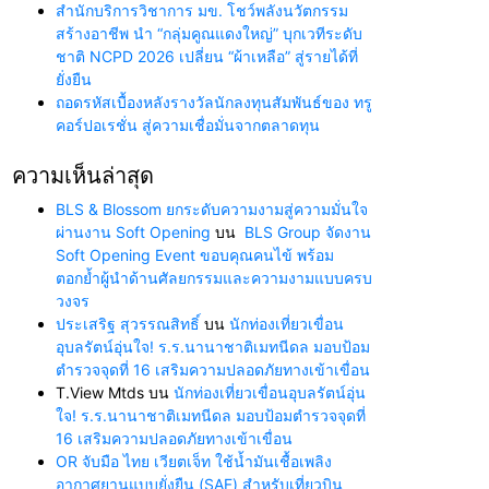
สำนักบริการวิชาการ มข. โชว์พลังนวัตกรรม
สร้างอาชีพ นำ “กลุ่มคูณแดงใหญ่” บุกเวทีระดับ
ชาติ NCPD 2026 เปลี่ยน “ผ้าเหลือ” สู่รายได้ที่
ยั่งยืน
ถอดรหัสเบื้องหลังรางวัลนักลงทุนสัมพันธ์ของ ทรู
คอร์ปอเรชั่น สู่ความเชื่อมั่นจากตลาดทุน
ความเห็นล่าสุด
BLS & Blossom ยกระดับความงามสู่ความมั่นใจ
ผ่านงาน Soft Opening
บน
BLS Group จัดงาน
Soft Opening Event ขอบคุณคนไข้ พร้อม
ตอกย้ำผู้นำด้านศัลยกรรมและความงามแบบครบ
วงจร
ประเสริฐ สุวรรณสิทธิ์
บน
นักท่องเที่ยวเขื่อน
อุบลรัตน์อุ่นใจ! ร.ร.นานาชาติเมทนีดล มอบป้อม
ตำรวจจุดที่ 16 เสริมความปลอดภัยทางเข้าเขื่อน
T.View Mtds
บน
นักท่องเที่ยวเขื่อนอุบลรัตน์อุ่น
ใจ! ร.ร.นานาชาติเมทนีดล มอบป้อมตำรวจจุดที่
16 เสริมความปลอดภัยทางเข้าเขื่อน
OR จับมือ ไทย เวียตเจ็ท ใช้น้ำมันเชื้อเพลิง
อากาศยานแบบยั่งยืน (SAF) สำหรับเที่ยวบิน