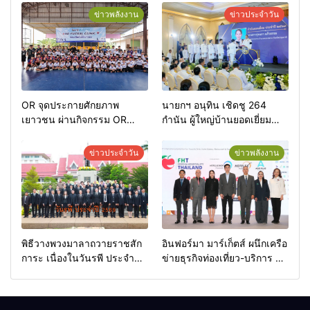
ข่าวพลังงาน
ข่าวประจำวัน
OR จุดประกายศักยภาพ
นายกฯ อนุทิน เชิดชู 264
เยาวชน ผ่านกิจกรรม OR
กำนัน ผู้ใหญ่บ้านยอดเยี่ยม
Futsal Clinic
มอบแหนบทองคำ “รางวัล
เกียรติยศแห่งการเสียสละ”
ข่าวประจำวัน
ข่าวพลังงาน
พิธีวางพวงมาลาถวายราชสัก
อินฟอร์มา มาร์เก็ตส์ ผนึกเครือ
การะ เนื่องในวันรพี ประจำปี
ข่ายธุรกิจท่องเที่ยว-บริการ จัด
2569 และการแข่งขันฟุตบอล
Food & Hospitality Thailand
วันรพี เพื่อเชื่อมความสัมพันธ์
2026 เชื่อม 4 งานใหญ่ สร้าง
อันดีของหน่วยงานใน
โอกาสธุรกิจครบวงจร ด้วย