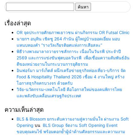
ค้นหา
สำหรับ:
เรื่องล่าสุด
OR จุดประกายศักยภาพเยาวชน ผ่านกิจกรรม OR Futsal Clinic
นายกฯ อนุทิน เชิดชู 264 กำนัน ผู้ใหญ่บ้านยอดเยี่ยม มอบ
แหนบทองคำ “รางวัลเกียรติยศแห่งการเสียสละ”
พิธีวางพวงมาลาถวายราชสักการะ เนื่องในวันรพี ประจำปี
2569 และการแข่งขันฟุตบอลวันรพี เพื่อเชื่อมความสัมพันธ์อัน
ดีของหน่วยงานในกระบวนการยุติธรรม
อินฟอร์มา มาร์เก็ตส์ ผนึกเครือข่ายธุรกิจท่องเที่ยว-บริการ จัด
Food & Hospitality Thailand 2026 เชื่อม 4 งานใหญ่ สร้าง
โอกาสธุรกิจครบวงจร ด้วยครับ
วิจัย-นวัตกรรม-เทคโนโลยี คือโอกาสใหม่ของคนพิการไทย
และพลังขับเคลื่อนเศรษฐกิจประเทศ
ความเห็นล่าสุด
BLS & Blossom ยกระดับความงามสู่ความมั่นใจ ผ่านงาน Soft
Opening
บน
BLS Group จัดงาน Soft Opening Event
ขอบคุณคนไข้ พร้อมตอกย้ำผู้นำด้านศัลยกรรมและความงาม