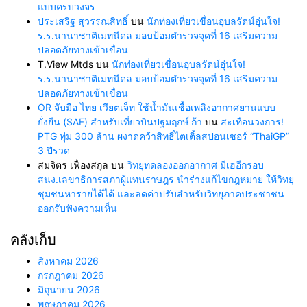
แบบครบวงจร
ประเสริฐ สุวรรณสิทธิ์
บน
นักท่องเที่ยวเขื่อนอุบลรัตน์อุ่นใจ!
ร.ร.นานาชาติเมทนีดล มอบป้อมตำรวจจุดที่ 16 เสริมความ
ปลอดภัยทางเข้าเขื่อน
T.View Mtds
บน
นักท่องเที่ยวเขื่อนอุบลรัตน์อุ่นใจ!
ร.ร.นานาชาติเมทนีดล มอบป้อมตำรวจจุดที่ 16 เสริมความ
ปลอดภัยทางเข้าเขื่อน
OR จับมือ ไทย เวียตเจ็ท ใช้น้ำมันเชื้อเพลิงอากาศยานแบบ
ยั่งยืน (SAF) สำหรับเที่ยวบินปฐมฤกษ์ ก้า
บน
สะเทือนวงการ!
PTG ทุ่ม 300 ล้าน ผงาดคว้าสิทธิ์ไตเติ้ลสปอนเซอร์ “ThaiGP”
3 ปีรวด
สมจิตร เฟื่องสกุล
บน
วิทยุทดลองออกอากาศ มีเฮอีกรอบ
สนง.เลขาธิการสภาผู้แทนราษฎร นำร่างแก้ไขกฎหมาย ให้วิทยุ
ชุมชนหารายได้ได้ และลดค่าปรับสำหรับวิทยุภาคประชาชน
ออกรับฟังความเห็น
คลังเก็บ
สิงหาคม 2026
กรกฎาคม 2026
มิถุนายน 2026
พฤษภาคม 2026