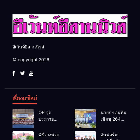
กระบวนการยุติธรรม
ครับ
อีเว้นท์อีสานนิวส์
© copyright 2026
เรื่องมาใหม่
OR จุด
นายกฯ อนุทิน
ประกาย
เชิดชู 264
ศักยภาพ
กำนัน ผู้ใหญ่
เยาวชน ผ่าน
บ้านยอดเยี่ยม
พิธีวางพวง
อินฟอร์มา
กิจกรรม OR
มอบแหนบ