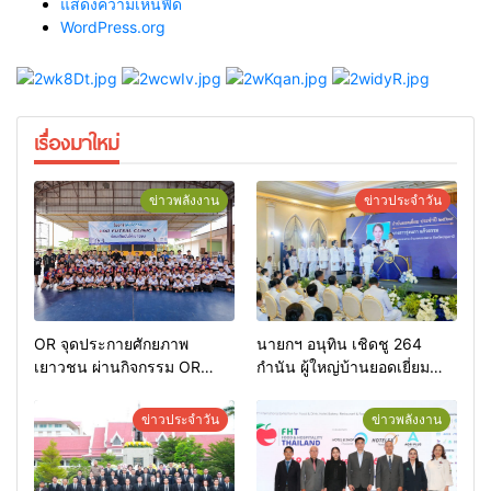
แสดงความเห็นฟีด
WordPress.org
เรื่องมาใหม่
ข่าวพลังงาน
ข่าวประจำวัน
OR จุดประกายศักยภาพ
นายกฯ อนุทิน เชิดชู 264
เยาวชน ผ่านกิจกรรม OR
กำนัน ผู้ใหญ่บ้านยอดเยี่ยม
Futsal Clinic
มอบแหนบทองคำ “รางวัล
เกียรติยศแห่งการเสียสละ”
ข่าวประจำวัน
ข่าวพลังงาน