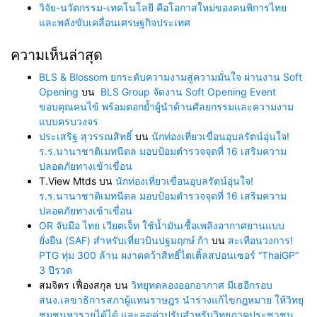
วิจัย-นวัตกรรม-เทคโนโลยี คือโอกาสใหม่ของคนพิการไทย
และพลังขับเคลื่อนเศรษฐกิจประเทศ
ความเห็นล่าสุด
BLS & Blossom ยกระดับความงามสู่ความมั่นใจ ผ่านงาน Soft
Opening
บน
BLS Group จัดงาน Soft Opening Event
ขอบคุณคนไข้ พร้อมตอกย้ำผู้นำด้านศัลยกรรมและความงาม
แบบครบวงจร
ประเสริฐ สุวรรณสิทธิ์
บน
นักท่องเที่ยวเขื่อนอุบลรัตน์อุ่นใจ!
ร.ร.นานาชาติเมทนีดล มอบป้อมตำรวจจุดที่ 16 เสริมความ
ปลอดภัยทางเข้าเขื่อน
T.View Mtds
บน
นักท่องเที่ยวเขื่อนอุบลรัตน์อุ่นใจ!
ร.ร.นานาชาติเมทนีดล มอบป้อมตำรวจจุดที่ 16 เสริมความ
ปลอดภัยทางเข้าเขื่อน
OR จับมือ ไทย เวียตเจ็ท ใช้น้ำมันเชื้อเพลิงอากาศยานแบบ
ยั่งยืน (SAF) สำหรับเที่ยวบินปฐมฤกษ์ ก้า
บน
สะเทือนวงการ!
PTG ทุ่ม 300 ล้าน ผงาดคว้าสิทธิ์ไตเติ้ลสปอนเซอร์ “ThaiGP”
3 ปีรวด
สมจิตร เฟื่องสกุล
บน
วิทยุทดลองออกอากาศ มีเฮอีกรอบ
สนง.เลขาธิการสภาผู้แทนราษฎร นำร่างแก้ไขกฎหมาย ให้วิทยุ
ชุมชนหารายได้ได้ และลดค่าปรับสำหรับวิทยุภาคประชาชน