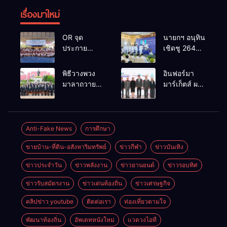
เรื่องมาใหม่
OR จุด
นายกฯ อนุทิน
ประกาย
เชิดชู 264
ศักยภาพ
กำนัน ผู้ใหญ่
เยาวชน ผ่าน
บ้านยอดเยี่ยม
พิธีวางพวง
อินฟอร์มา
กิจกรรม OR
มอบแหนบ
มาลาถวาย
มาร์เก็ตส์ ผนึก
Futsal Clinic
ทองคำ
ราชสักการะ
เครือข่าย
“รางวัล
เนื่องในวันรพี
ธุรกิจท่อง
เกียรติยศแห่ง
ประจำปี
เที่ยว-บริการ
การเสียสละ”
2569 และ
จัด Food &
Anti-Fake News
การศึกษา
การแข่งขัน
Hospitality
ขายบ้าน-ที่ดิน-อสังหาริมทรัพย์
ข่าวกีฬา
ข่าวบันเทิง
ฟุตบอลวันรพี
Thailand
เพื่อเชื่อม
2026 เชื่อม 4
ข่าวประจำวัน
ข่าวพลังงาน
ข่าวยานยนต์
ข่าวรอบทิศ
ความสัมพันธ์
งานใหญ่
อันดีของ
สร้างโอกาส
ข่าวรับสมัตรงาน
ข่าวเด่นท้องถิ่น
ข่าวเศรษฐกิจ
หน่วยงานใน
ธุรกิจครบ
กระบวนการ
วงจร ด้วยครับ
คลิปข่าว youtube
ติดต่อเรา
ท่องเที่ยวตามใจ
ยุติธรรม
พัฒนาท้องถิ่น
อัพเดทหนังใหม่
แวดวงไอที