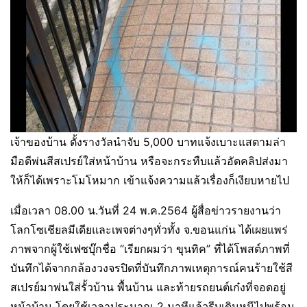
เจ้าของบ้าน ตั้งรางวัลนำจับ 5,000 บาทแจ้งเบาะแสตามล่า
มือดีพ่นสีสเปรย์ใส่หน้าบ้าน หรือจะกระทืบแล้วอัดคลิปส่งมา
ให้ก็ได้เพราะโมโหมาก เข้าแจ้งความแล้วเรื่องก็เงียบหายไป
เมื่อเวลา 08.00 น.วันที่ 24 พ.ค.2564 ผู้สื่อข่าวรายงานว่า
โลกโซเชียลมีเดียและเพจต่างๆทั่วทั้ง จ.ขอนแก่น ได้เผยแพร่
ภาพจากผู้ใช้เฟซบุ๊กชื่อ “เรียกผมว่า ขุนทิค” ที่ได้โพสต์ภาพที่
บันทึกได้จากกล้องวงจรปิดที่บันทึกภาพเหตุการณ์คนร้ายใช้สี
สเปรย์มาพ่นใส่รั้วบ้าน พื้นบ้าน และท้ายรถยนต์เก๋งที่จอดอยู่
หน้าบ้าน โดยใช้เวลาประมาณ 2 นาทีแล้วรีบเดินหนีไปพร้อม