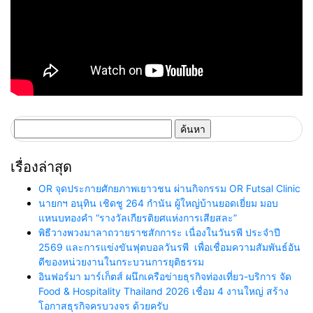
ค้นหา
สำหรับ:
เรื่องล่าสุด
OR จุดประกายศักยภาพเยาวชน ผ่านกิจกรรม OR Futsal Clinic
นายกฯ อนุทิน เชิดชู 264 กำนัน ผู้ใหญ่บ้านยอดเยี่ยม มอบ
แหนบทองคำ “รางวัลเกียรติยศแห่งการเสียสละ”
พิธีวางพวงมาลาถวายราชสักการะ เนื่องในวันรพี ประจำปี
2569 และการแข่งขันฟุตบอลวันรพี เพื่อเชื่อมความสัมพันธ์อัน
ดีของหน่วยงานในกระบวนการยุติธรรม
อินฟอร์มา มาร์เก็ตส์ ผนึกเครือข่ายธุรกิจท่องเที่ยว-บริการ จัด
Food & Hospitality Thailand 2026 เชื่อม 4 งานใหญ่ สร้าง
โอกาสธุรกิจครบวงจร ด้วยครับ