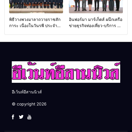
พิธีวางพวงมาลาถวายราชสัก
อินฟอร์มา มาร์เก็ตส์ ผนึกเครือ
การะ เนื่องในวันรพี ประจำปี
ข่ายธุรกิจท่องเที่ยว-บริการ จัด
2569 และการแข่งขันฟุตบอล
Food & Hospitality Thailand
วันรพี เพื่อเชื่อมความสัมพันธ์
2026 เชื่อม 4 งานใหญ่ สร้าง
อันดีของหน่วยงานใน
โอกาสธุรกิจครบวงจร ด้วย
กระบวนการยุติธรรม
ครับ
อีเว้นท์อีสานนิวส์
© copyright 2026