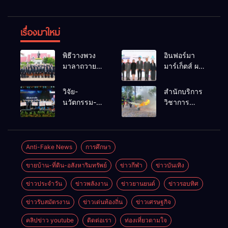
เรื่องมาใหม่
พิธีวางพวง
อินฟอร์มา
มาลาถวาย
มาร์เก็ตส์ ผนึก
ราชสักการะ
เครือข่าย
เนื่องในวันรพี
ธุรกิจท่อง
วิจัย-
สำนักบริการ
ประจำปี
เที่ยว-บริการ
นวัตกรรม-
วิชาการ
2569 และ
จัด Food &
เทคโนโลยี
ม.ขอนแก่น
การแข่งขัน
Hospitality
คือโอกาสใหม่
จัดอบรม
ฟุตบอลวันรพี
Thailand
ของคนพิการ
หลักสูตร “ดับ
เพื่อเชื่อม
2026 เชื่อม 4
ไทย และพลัง
เพลิงขั้นต้น”
Anti-Fake News
การศึกษา
ความสัมพันธ์
งานใหญ่
ขับเคลื่อน
ยกระดับ
อันดีของ
สร้างโอกาส
ขายบ้าน-ที่ดิน-อสังหาริมทรัพย์
ข่าวกีฬา
ข่าวบันเทิง
เศรษฐกิจ
ศักยภาพเจ้า
หน่วยงานใน
ธุรกิจครบ
ประเทศ
หน้าที่ท้องถิ่น
กระบวนการ
วงจร ด้วยครับ
ข่าวประจำวัน
ข่าวพลังงาน
ข่าวยานยนต์
ข่าวรอบทิศ
รับมืออัคคีภัย
ยุติธรรม
ตามมาตรฐาน
ข่าวรับสมัตรงาน
ข่าวเด่นท้องถิ่น
ข่าวเศรษฐกิจ
สากล
คลิปข่าว youtube
ติดต่อเรา
ท่องเที่ยวตามใจ