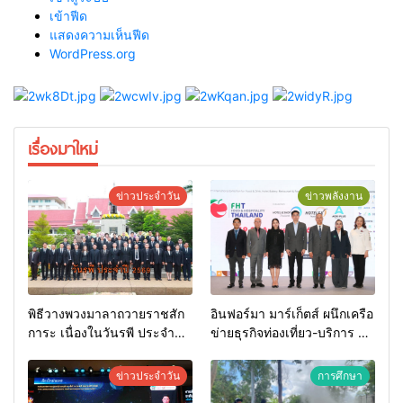
เข้าฟีด
แสดงความเห็นฟีด
WordPress.org
เรื่องมาใหม่
ข่าวประจำวัน
ข่าวพลังงาน
พิธีวางพวงมาลาถวายราชสัก
อินฟอร์มา มาร์เก็ตส์ ผนึกเครือ
การะ เนื่องในวันรพี ประจำปี
ข่ายธุรกิจท่องเที่ยว-บริการ จัด
2569 และการแข่งขันฟุตบอล
Food & Hospitality Thailand
วันรพี เพื่อเชื่อมความสัมพันธ์
2026 เชื่อม 4 งานใหญ่ สร้าง
ข่าวประจำวัน
การศึกษา
อันดีของหน่วยงานใน
โอกาสธุรกิจครบวงจร ด้วย