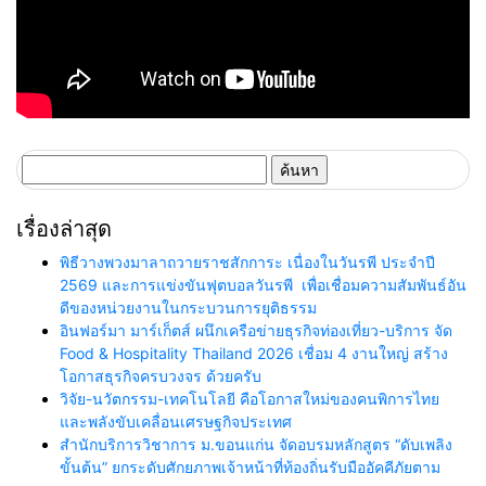
ค้นหา
สำหรับ:
เรื่องล่าสุด
พิธีวางพวงมาลาถวายราชสักการะ เนื่องในวันรพี ประจำปี
2569 และการแข่งขันฟุตบอลวันรพี เพื่อเชื่อมความสัมพันธ์อัน
ดีของหน่วยงานในกระบวนการยุติธรรม
อินฟอร์มา มาร์เก็ตส์ ผนึกเครือข่ายธุรกิจท่องเที่ยว-บริการ จัด
Food & Hospitality Thailand 2026 เชื่อม 4 งานใหญ่ สร้าง
โอกาสธุรกิจครบวงจร ด้วยครับ
วิจัย-นวัตกรรม-เทคโนโลยี คือโอกาสใหม่ของคนพิการไทย
และพลังขับเคลื่อนเศรษฐกิจประเทศ
สำนักบริการวิชาการ ม.ขอนแก่น จัดอบรมหลักสูตร “ดับเพลิง
ขั้นต้น” ยกระดับศักยภาพเจ้าหน้าที่ท้องถิ่นรับมืออัคคีภัยตาม