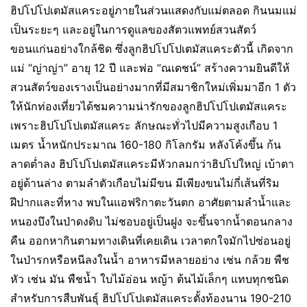
ฮิปโปโปเตมัสแคระอยู่ภายในส่วนแสดงกับแม่ตลอด กินนมแม่
เป็นระยะๆ และอยู่ในการดูแลของสัตวแพทย์สวนสัตว์
ขอนแก่นอย่างใกล้ชิด ซึ่งลูกฮิปโปโปเตมัสแคระตัวนี้ เกิดจาก
แม่ “ญ่าญ่า” อายุ 12 ปี และพ่อ “ณเดชน์” สร้างความยินดีให้
สวนสัตว์ของเรางเป็นอย่างมากที่มีสมาชิกใหม่เพิ่มมาอีก 1 ตัว
ให้นักท่องเที่ยวได้ชมความน่ารักของลูกฮิปโปโปเตมัสแคระ
เพราะฮิปโปโปเตมัสแคระ ลักษณะทั่วไปมีความสูงเกือบ 1
เมตร น้ำหนักประมาณ 160-180 กิโลกรัม หลังโค้งขึ้น ก้น
ลาดต่ำลง ฮิปโปโปเตมัสแคระมีหัวกลมกว่าฮิปโปใหญ่ เบ้าตา
อยู่ด้านล่าง ตามลำตัวเกือบไม่มีขน มีเพียงขนไม่กี่เส้นที่ริม
ฝีปากและที่หาง พบในแอฟริกาตะวันตก อาศัยตามลำน้ำและ
หนองบึงในป่าดงดิบ ไม่ชอบอยู่เป็นฝูง จะขึ้นจากน้ำตอนกลาง
คืน ออกหากินตามทางเดินที่เคยเดิน เวลาตกใจมักไปซ่อนอยู่
ในป่ารกหรือหนีลงในน้ำ อาหารมีหลายอย่าง เช่น กล้วย พืช
หัว เช่น มัน พืชน้ำ ใบไม้อ่อน หญ้า ต้นไม้เล็กๆ แทบทุกชนิด
สำหรับการสืบพันธุ์ ฮิปโปโปเตมัสแคระตั้งท้องนาน 190-210