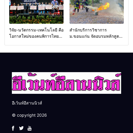
กระบวนการยุติธรรม
ครับ
วิจัย-นวัตกรรม-เทคโนโลยี คือ
สำนักบริการวิชาการ
โอกาสใหม่ของคนพิการไทย
ม.ขอนแก่น จัดอบรมหลักสูตร
และพลังขับเคลื่อนเศรษฐกิจ
“ดับเพลิงขั้นต้น” ยกระดับ
ประเทศ
ศักยภาพเจ้าหน้าที่ท้องถิ่น
รับมืออัคคีภัยตามมาตรฐาน
สากล
อีเว้นท์อีสานนิวส์
© copyright 2026