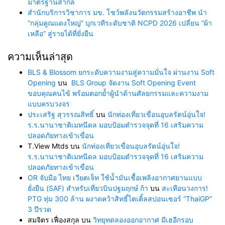
มาตรฐานสากล
สำนักบริการวิชาการ มข. โชว์พลังนวัตกรรมสร้างอาชีพ นำ
“กลุ่มคูณแดงใหญ่” บุกเวทีระดับชาติ NCPD 2026 เปลี่ยน “ผ้า
เหลือ” สู่รายได้ที่ยั่งยืน
ความเห็นล่าสุด
BLS & Blossom ยกระดับความงามสู่ความมั่นใจ ผ่านงาน Soft
Opening
บน
BLS Group จัดงาน Soft Opening Event
ขอบคุณคนไข้ พร้อมตอกย้ำผู้นำด้านศัลยกรรมและความงาม
แบบครบวงจร
ประเสริฐ สุวรรณสิทธิ์
บน
นักท่องเที่ยวเขื่อนอุบลรัตน์อุ่นใจ!
ร.ร.นานาชาติเมทนีดล มอบป้อมตำรวจจุดที่ 16 เสริมความ
ปลอดภัยทางเข้าเขื่อน
T.View Mtds
บน
นักท่องเที่ยวเขื่อนอุบลรัตน์อุ่นใจ!
ร.ร.นานาชาติเมทนีดล มอบป้อมตำรวจจุดที่ 16 เสริมความ
ปลอดภัยทางเข้าเขื่อน
OR จับมือ ไทย เวียตเจ็ท ใช้น้ำมันเชื้อเพลิงอากาศยานแบบ
ยั่งยืน (SAF) สำหรับเที่ยวบินปฐมฤกษ์ ก้า
บน
สะเทือนวงการ!
PTG ทุ่ม 300 ล้าน ผงาดคว้าสิทธิ์ไตเติ้ลสปอนเซอร์ “ThaiGP”
3 ปีรวด
สมจิตร เฟื่องสกุล
บน
วิทยุทดลองออกอากาศ มีเฮอีกรอบ