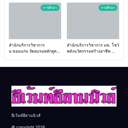
2026 เชื่อม 4 งานใหญ่ สร้าง
ประเทศ
การศึกษา
การศึกษา
โอกาสธุรกิจครบวงจร ด้วย
ครับ
สำนักบริการวิชาการ
สำนักบริการวิชาการ มข. โชว์
ม.ขอนแก่น จัดอบรมหลักสูตร
พลังนวัตกรรมสร้างอาชีพ นำ
“ดับเพลิงขั้นต้น” ยกระดับ
“กลุ่มคูณแดงใหญ่” บุกเวที
ศักยภาพเจ้าหน้าที่ท้องถิ่น
ระดับชาติ NCPD 2026
รับมืออัคคีภัยตามมาตรฐาน
เปลี่ยน “ผ้าเหลือ” สู่รายได้ที่
สากล
ยั่งยืน
อีเว้นท์อีสานนิวส์
© copyright 2026