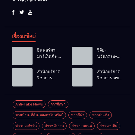
เรื่องมาใหม่
อินฟอร์มา
วิจัย-
มาร์เก็ตส์ ผนึก
นวัตกรรม-
เครือข่าย
เทคโนโลยี
ธุรกิจท่อง
คือโอกาสใหม่
สำนักบริการ
สำนักบริการ
เที่ยว-บริการ
ของคนพิการ
วิชาการ
วิชาการ มข.
จัด Food &
ไทย และพลัง
ม.ขอนแก่น
โชว์พลัง
Hospitality
ขับเคลื่อน
จัดอบรม
นวัตกรรม
Thailand
เศรษฐกิจ
หลักสูตร “ดับ
สร้างอาชีพ
2026 เชื่อม 4
ประเทศ
เพลิงขั้นต้น”
นำ “กลุ่มคูณ
Anti-Fake News
การศึกษา
งานใหญ่
ยกระดับ
แดงใหญ่” บุก
สร้างโอกาส
ขายบ้าน-ที่ดิน-อสังหาริมทรัพย์
ข่าวกีฬา
ข่าวบันเทิง
ศักยภาพเจ้า
เวทีระดับชาติ
ธุรกิจครบ
หน้าที่ท้องถิ่น
NCPD 2026
วงจร ด้วยครับ
ข่าวประจำวัน
ข่าวพลังงาน
ข่าวยานยนต์
ข่าวรอบทิศ
รับมืออัคคีภัย
เปลี่ยน “ผ้า
ตามมาตรฐาน
เหลือ” สู่ราย