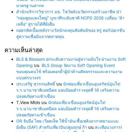
มาตรฐานสากล
สำนักบริการวิชาการ มข. โชว์พลังนวัตกรรมสร้างอาชีพ นำ
“กลุ่มคูณแดงใหญ่” บุกเวทีระดับชาติ NCPD 2026 เปลี่ยน “ผ้า
เหลือ” สู่รายได้ที่ยั่งยืน
ถอดรหัสเบื้องหลังรางวัลนักลงทุนสัมพันธ์ของ ทรู คอร์ปอเรชั่น
สู่ความเชื่อมั่นจากตลาดทุน
ความเห็นล่าสุด
BLS & Blossom ยกระดับความงามสู่ความมั่นใจ ผ่านงาน Soft
Opening
บน
BLS Group จัดงาน Soft Opening Event
ขอบคุณคนไข้ พร้อมตอกย้ำผู้นำด้านศัลยกรรมและความงาม
แบบครบวงจร
ประเสริฐ สุวรรณสิทธิ์
บน
นักท่องเที่ยวเขื่อนอุบลรัตน์อุ่นใจ!
ร.ร.นานาชาติเมทนีดล มอบป้อมตำรวจจุดที่ 16 เสริมความ
ปลอดภัยทางเข้าเขื่อน
T.View Mtds
บน
นักท่องเที่ยวเขื่อนอุบลรัตน์อุ่นใจ!
ร.ร.นานาชาติเมทนีดล มอบป้อมตำรวจจุดที่ 16 เสริมความ
ปลอดภัยทางเข้าเขื่อน
OR จับมือ ไทย เวียตเจ็ท ใช้น้ำมันเชื้อเพลิงอากาศยานแบบ
ยั่งยืน (SAF) สำหรับเที่ยวบินปฐมฤกษ์ ก้า
บน
สะเทือนวงการ!