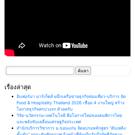
ค้นหา
สำหรับ:
เรื่องล่าสุด
อินฟอร์มา มาร์เก็ตส์ ผนึกเครือข่ายธุรกิจท่องเที่ยว-บริการ จัด
Food & Hospitality Thailand 2026 เชื่อม 4 งานใหญ่ สร้าง
โอกาสธุรกิจครบวงจร ด้วยครับ
วิจัย-นวัตกรรม-เทคโนโลยี คือโอกาสใหม่ของคนพิการไทย
และพลังขับเคลื่อนเศรษฐกิจประเทศ
สำนักบริการวิชาการ ม.ขอนแก่น จัดอบรมหลักสูตร “ดับเพลิง
ขั้นต้น” ยกระดับศักยภาพเจ้าหน้าที่ท้องถิ่นรับมืออัคคีภัยตาม