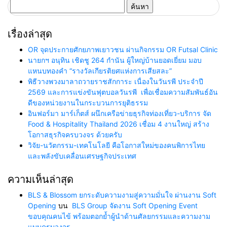
ค้นหา
สำหรับ:
เรื่องล่าสุด
OR จุดประกายศักยภาพเยาวชน ผ่านกิจกรรม OR Futsal Clinic
นายกฯ อนุทิน เชิดชู 264 กำนัน ผู้ใหญ่บ้านยอดเยี่ยม มอบ
แหนบทองคำ “รางวัลเกียรติยศแห่งการเสียสละ”
พิธีวางพวงมาลาถวายราชสักการะ เนื่องในวันรพี ประจำปี
2569 และการแข่งขันฟุตบอลวันรพี เพื่อเชื่อมความสัมพันธ์อัน
ดีของหน่วยงานในกระบวนการยุติธรรม
อินฟอร์มา มาร์เก็ตส์ ผนึกเครือข่ายธุรกิจท่องเที่ยว-บริการ จัด
Food & Hospitality Thailand 2026 เชื่อม 4 งานใหญ่ สร้าง
โอกาสธุรกิจครบวงจร ด้วยครับ
วิจัย-นวัตกรรม-เทคโนโลยี คือโอกาสใหม่ของคนพิการไทย
และพลังขับเคลื่อนเศรษฐกิจประเทศ
ความเห็นล่าสุด
BLS & Blossom ยกระดับความงามสู่ความมั่นใจ ผ่านงาน Soft
Opening
บน
BLS Group จัดงาน Soft Opening Event
ขอบคุณคนไข้ พร้อมตอกย้ำผู้นำด้านศัลยกรรมและความงาม
แบบครบวงจร