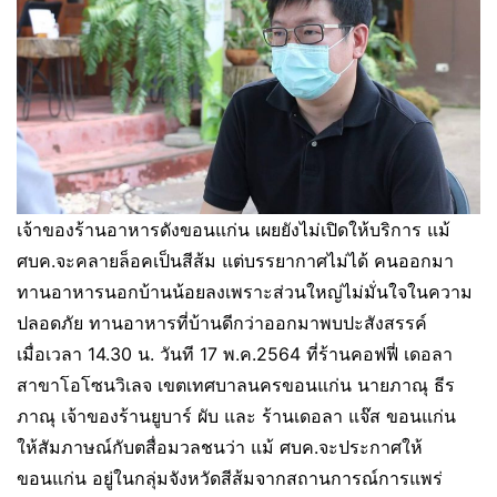
เจ้าของร้านอาหารดังขอนแก่น เผยยังไม่เปิดให้บริการ แม้
ศบค.จะคลายล็อคเป็นสีส้ม แต่บรรยากาศไม่ได้ คนออกมา
ทานอาหารนอกบ้านน้อยลงเพราะส่วนใหญ่ไม่มั่นใจในความ
ปลอดภัย ทานอาหารที่บ้านดีกว่าออกมาพบปะสังสรรค์
เมื่อเวลา 14.30 น. วันที 17 พ.ค.2564 ที่ร้านคอฟฟี่ เดอลา
สาขาโอโซนวิเลจ เขตเทศบาลนครขอนแก่น นายภาณุ ธีร
ภาณุ เจ้าของร้านยูบาร์ ผับ และ ร้านเดอลา แจ๊ส ขอนแก่น
ให้สัมภาษณ์กับตสื่อมวลชนว่า แม้ ศบค.จะประกาศให้
ขอนแก่น อยู่ในกลุ่มจังหวัดสีส้มจากสถานการณ์การแพร่