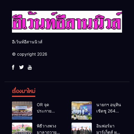
อีเว้นท์อีสานนิวส์
© copyright 2026
เรื่องมาใหม่
OR จุด
นายกฯ อนุทิน
ประกาย
เชิดชู 264
ศักยภาพ
กำนัน ผู้ใหญ่
เยาวชน ผ่าน
บ้านยอดเยี่ยม
พิธีวางพวง
อินฟอร์มา
กิจกรรม OR
มอบแหนบ
มาลาถวาย
มาร์เก็ตส์ ผนึก