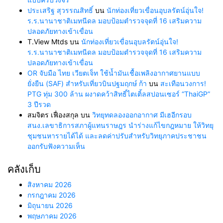
ประเสริฐ สุวรรณสิทธิ์
บน
นักท่องเที่ยวเขื่อนอุบลรัตน์อุ่นใจ!
ร.ร.นานาชาติเมทนีดล มอบป้อมตำรวจจุดที่ 16 เสริมความ
ปลอดภัยทางเข้าเขื่อน
T.View Mtds
บน
นักท่องเที่ยวเขื่อนอุบลรัตน์อุ่นใจ!
ร.ร.นานาชาติเมทนีดล มอบป้อมตำรวจจุดที่ 16 เสริมความ
ปลอดภัยทางเข้าเขื่อน
OR จับมือ ไทย เวียตเจ็ท ใช้น้ำมันเชื้อเพลิงอากาศยานแบบ
ยั่งยืน (SAF) สำหรับเที่ยวบินปฐมฤกษ์ ก้า
บน
สะเทือนวงการ!
PTG ทุ่ม 300 ล้าน ผงาดคว้าสิทธิ์ไตเติ้ลสปอนเซอร์ “ThaiGP”
3 ปีรวด
สมจิตร เฟื่องสกุล
บน
วิทยุทดลองออกอากาศ มีเฮอีกรอบ
สนง.เลขาธิการสภาผู้แทนราษฎร นำร่างแก้ไขกฎหมาย ให้วิทยุ
ชุมชนหารายได้ได้ และลดค่าปรับสำหรับวิทยุภาคประชาชน
ออกรับฟังความเห็น
คลังเก็บ
สิงหาคม 2026
กรกฎาคม 2026
มิถุนายน 2026
พฤษภาคม 2026