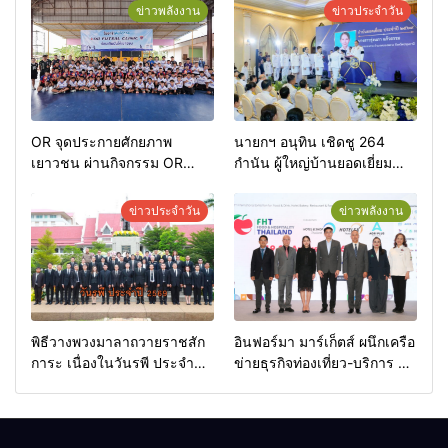
ข่าวพลังงาน
ข่าวประจำวัน
OR จุดประกายศักยภาพ
นายกฯ อนุทิน เชิดชู 264
เยาวชน ผ่านกิจกรรม OR
กำนัน ผู้ใหญ่บ้านยอดเยี่ยม
Futsal Clinic
มอบแหนบทองคำ “รางวัล
เกียรติยศแห่งการเสียสละ”
ข่าวประจำวัน
ข่าวพลังงาน
พิธีวางพวงมาลาถวายราชสัก
อินฟอร์มา มาร์เก็ตส์ ผนึกเครือ
การะ เนื่องในวันรพี ประจำปี
ข่ายธุรกิจท่องเที่ยว-บริการ จัด
2569 และการแข่งขันฟุตบอล
Food & Hospitality Thailand
วันรพี เพื่อเชื่อมความสัมพันธ์
2026 เชื่อม 4 งานใหญ่ สร้าง
อันดีของหน่วยงานใน
โอกาสธุรกิจครบวงจร ด้วย
กระบวนการยุติธรรม
ครับ