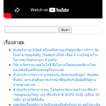
ค้นหา
สำหรับ:
เรื่องล่าสุด
อินฟอร์มา มาร์เก็ตส์ ผนึกเครือข่ายธุรกิจท่องเที่ยว-บริการ จัด
Food & Hospitality Thailand 2026 เชื่อม 4 งานใหญ่ สร้าง
โอกาสธุรกิจครบวงจร ด้วยครับ
วิจัย-นวัตกรรม-เทคโนโลยี คือโอกาสใหม่ของคนพิการไทย
และพลังขับเคลื่อนเศรษฐกิจประเทศ
สำนักบริการวิชาการ ม.ขอนแก่น จัดอบรมหลักสูตร “ดับเพลิง
ขั้นต้น” ยกระดับศักยภาพเจ้าหน้าที่ท้องถิ่นรับมืออัคคีภัยตาม
มาตรฐานสากล
สำนักบริการวิชาการ มข. โชว์พลังนวัตกรรมสร้างอาชีพ นำ
“กลุ่มคูณแดงใหญ่” บุกเวทีระดับชาติ NCPD 2026 เปลี่ยน “ผ้า
เหลือ” สู่รายได้ที่ยั่งยืน
ถอดรหัสเบื้องหลังรางวัลนักลงทุนสัมพันธ์ของ ทรู คอร์ปอเรชั่น