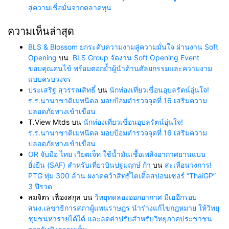
สู่ความเชื่อมั่นจากตลาดทุน
ความเห็นล่าสุด
BLS & Blossom ยกระดับความงามสู่ความมั่นใจ ผ่านงาน Soft
Opening
บน
BLS Group จัดงาน Soft Opening Event
ขอบคุณคนไข้ พร้อมตอกย้ำผู้นำด้านศัลยกรรมและความงาม
แบบครบวงจร
ประเสริฐ สุวรรณสิทธิ์
บน
นักท่องเที่ยวเขื่อนอุบลรัตน์อุ่นใจ!
ร.ร.นานาชาติเมทนีดล มอบป้อมตำรวจจุดที่ 16 เสริมความ
ปลอดภัยทางเข้าเขื่อน
T.View Mtds
บน
นักท่องเที่ยวเขื่อนอุบลรัตน์อุ่นใจ!
ร.ร.นานาชาติเมทนีดล มอบป้อมตำรวจจุดที่ 16 เสริมความ
ปลอดภัยทางเข้าเขื่อน
OR จับมือ ไทย เวียตเจ็ท ใช้น้ำมันเชื้อเพลิงอากาศยานแบบ
ยั่งยืน (SAF) สำหรับเที่ยวบินปฐมฤกษ์ ก้า
บน
สะเทือนวงการ!
PTG ทุ่ม 300 ล้าน ผงาดคว้าสิทธิ์ไตเติ้ลสปอนเซอร์ “ThaiGP”
3 ปีรวด
สมจิตร เฟื่องสกุล
บน
วิทยุทดลองออกอากาศ มีเฮอีกรอบ
สนง.เลขาธิการสภาผู้แทนราษฎร นำร่างแก้ไขกฎหมาย ให้วิทยุ
ชุมชนหารายได้ได้ และลดค่าปรับสำหรับวิทยุภาคประชาชน