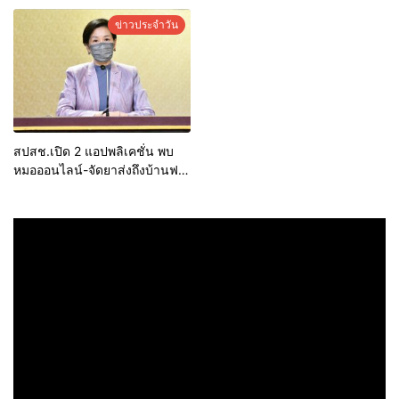
แอปสมาร์ทวิน และวีวินคลับ นำ
รับสิทธิทันที
ทีมลุยตรวจสุขภาพ และตรวจ
ข่าวประจำวัน
สุขภาพช่องปากและฟัน ให้กับวิน
จักรยานยนต์รับจ้างสาธารณะทั้ง
50 เขต
สปสช.เปิด 2 แอปพลิเคชั่น พบ
หมอออนไลน์-จัดยาส่งถึงบ้านฟรี
รับมือผู้ป่วยโควิดพุ่ง