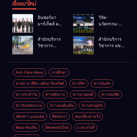
เรื่องมาใหม่
อินฟอร์มา
วิจัย-
มาร์เก็ตส์ ผนึก
นวัตกรรม-
เครือข่าย
เทคโนโลยี
ธุรกิจท่อง
คือโอกาสใหม่
สำนักบริการ
สำนักบริการ
เที่ยว-บริการ
ของคนพิการ
วิชาการ
วิชาการ มข.
จัด Food &
ไทย และพลัง
ม.ขอนแก่น
โชว์พลัง
Hospitality
ขับเคลื่อน
จัดอบรม
นวัตกรรม
Thailand
เศรษฐกิจ
หลักสูตร “ดับ
สร้างอาชีพ
2026 เชื่อม 4
ประเทศ
เพลิงขั้นต้น”
นำ “กลุ่มคูณ
Anti-Fake News
การศึกษา
งานใหญ่
ยกระดับ
แดงใหญ่” บุก
สร้างโอกาส
ขายบ้าน-ที่ดิน-อสังหาริมทรัพย์
ข่าวกีฬา
ข่าวบันเทิง
ศักยภาพเจ้า
เวทีระดับชาติ
ธุรกิจครบ
หน้าที่ท้องถิ่น
NCPD 2026
วงจร ด้วยครับ
ข่าวประจำวัน
ข่าวพลังงาน
ข่าวยานยนต์
ข่าวรอบทิศ
รับมืออัคคีภัย
เปลี่ยน “ผ้า
ตามมาตรฐาน
เหลือ” สู่ราย
ข่าวรับสมัตรงาน
ข่าวเด่นท้องถิ่น
ข่าวเศรษฐกิจ
สากล
ได้ที่ยั่งยืน
คลิปข่าว youtube
ติดต่อเรา
ท่องเที่ยวตามใจ
พัฒนาท้องถิ่น
อัพเดทหนังใหม่
แวดวงไอที