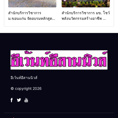
สำนักบริการวิชาการ
สำนักบริการวิชาการ มข. โชว์
ม.ขอนแก่น จัดอบรมหลักสูตร
พลังนวัตกรรมสร้างอาชีพ นำ
“ดับเพลิงขั้นต้น” ยกระดับ
“กลุ่มคูณแดงใหญ่” บุกเวที
ศักยภาพเจ้าหน้าที่ท้องถิ่น
ระดับชาติ NCPD 2026
รับมืออัคคีภัยตามมาตรฐาน
เปลี่ยน “ผ้าเหลือ” สู่รายได้ที่
สากล
ยั่งยืน
อีเว้นท์อีสานนิวส์
© copyright 2026