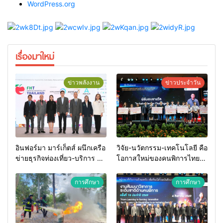
WordPress.org
เรื่องมาใหม่
ข่าวพลังงาน
ข่าวประจำวัน
อินฟอร์มา มาร์เก็ตส์ ผนึกเครือ
วิจัย-นวัตกรรม-เทคโนโลยี คือ
ข่ายธุรกิจท่องเที่ยว-บริการ จัด
โอกาสใหม่ของคนพิการไทย
Food & Hospitality Thailand
และพลังขับเคลื่อนเศรษฐกิจ
2026 เชื่อม 4 งานใหญ่ สร้าง
ประเทศ
การศึกษา
การศึกษา
โอกาสธุรกิจครบวงจร ด้วย
ครับ