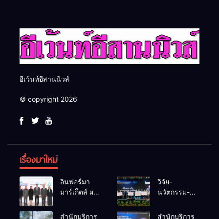
สากล
ยั่งยืน
อีเว้นท์อีสานนิวส์
© copyright 2026
เรื่องมาใหม่
อินฟอร์มา
วิจัย-
มาร์เก็ตส์ ผนึก
นวัตกรรม-
เครือข่าย
เทคโนโลยี
ธุรกิจท่อง
คือโอกาสใหม่
สำนักบริการ
สำนักบริการ