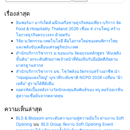
สำหรับ:
เรื่องล่าสุด
อินฟอร์มา มาร์เก็ตส์ ผนึกเครือข่ายธุรกิจท่องเที่ยว-บริการ จัด
Food & Hospitality Thailand 2026 เชื่อม 4 งานใหญ่ สร้าง
โอกาสธุรกิจครบวงจร ด้วยครับ
วิจัย-นวัตกรรม-เทคโนโลยี คือโอกาสใหม่ของคนพิการไทย
และพลังขับเคลื่อนเศรษฐกิจประเทศ
สำนักบริการวิชาการ ม.ขอนแก่น จัดอบรมหลักสูตร “ดับเพลิง
ขั้นต้น” ยกระดับศักยภาพเจ้าหน้าที่ท้องถิ่นรับมืออัคคีภัยตาม
มาตรฐานสากล
สำนักบริการวิชาการ มข. โชว์พลังนวัตกรรมสร้างอาชีพ นำ
“กลุ่มคูณแดงใหญ่” บุกเวทีระดับชาติ NCPD 2026 เปลี่ยน “ผ้า
เหลือ” สู่รายได้ที่ยั่งยืน
ถอดรหัสเบื้องหลังรางวัลนักลงทุนสัมพันธ์ของ ทรู คอร์ปอเรชั่น
สู่ความเชื่อมั่นจากตลาดทุน
ความเห็นล่าสุด
BLS & Blossom ยกระดับความงามสู่ความมั่นใจ ผ่านงาน Soft
Opening
บน
BLS Group จัดงาน Soft Opening Event