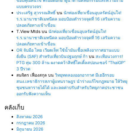
ขอบคุณคนไข้ พร้อมตอกย้ำผู้นำด้านศัลยกรรมและความงาม
แบบครบวงจร
ประเสริฐ สุวรรณสิทธิ์
บน
นักท่องเที่ยวเขื่อนอุบลรัตน์อุ่นใจ!
ร.ร.นานาชาติเมทนีดล มอบป้อมตำรวจจุดที่ 16 เสริมความ
ปลอดภัยทางเข้าเขื่อน
T.View Mtds
บน
นักท่องเที่ยวเขื่อนอุบลรัตน์อุ่นใจ!
ร.ร.นานาชาติเมทนีดล มอบป้อมตำรวจจุดที่ 16 เสริมความ
ปลอดภัยทางเข้าเขื่อน
OR จับมือ ไทย เวียตเจ็ท ใช้น้ำมันเชื้อเพลิงอากาศยานแบบ
ยั่งยืน (SAF) สำหรับเที่ยวบินปฐมฤกษ์ ก้า
บน
สะเทือนวงการ!
PTG ทุ่ม 300 ล้าน ผงาดคว้าสิทธิ์ไตเติ้ลสปอนเซอร์ “ThaiGP”
3 ปีรวด
สมจิตร เฟื่องสกุล
บน
วิทยุทดลองออกอากาศ มีเฮอีกรอบ
สนง.เลขาธิการสภาผู้แทนราษฎร นำร่างแก้ไขกฎหมาย ให้วิทยุ
ชุมชนหารายได้ได้ และลดค่าปรับสำหรับวิทยุภาคประชาชน
ออกรับฟังความเห็น
คลังเก็บ
สิงหาคม 2026
กรกฎาคม 2026
มิถุนายน 2026