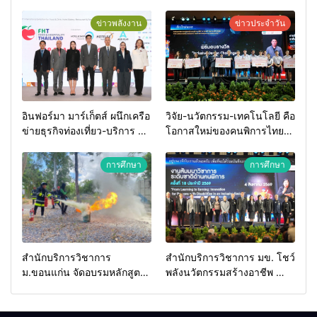
ข่าวพลังงาน
ข่าวประจำวัน
อินฟอร์มา มาร์เก็ตส์ ผนึกเครือ
วิจัย-นวัตกรรม-เทคโนโลยี คือ
ข่ายธุรกิจท่องเที่ยว-บริการ จัด
โอกาสใหม่ของคนพิการไทย
Food & Hospitality Thailand
และพลังขับเคลื่อนเศรษฐกิจ
2026 เชื่อม 4 งานใหญ่ สร้าง
ประเทศ
การศึกษา
การศึกษา
โอกาสธุรกิจครบวงจร ด้วย
ครับ
สำนักบริการวิชาการ
สำนักบริการวิชาการ มข. โชว์
ม.ขอนแก่น จัดอบรมหลักสูตร
พลังนวัตกรรมสร้างอาชีพ นำ
“ดับเพลิงขั้นต้น” ยกระดับ
“กลุ่มคูณแดงใหญ่” บุกเวที
ศักยภาพเจ้าหน้าที่ท้องถิ่น
ระดับชาติ NCPD 2026
รับมืออัคคีภัยตามมาตรฐาน
เปลี่ยน “ผ้าเหลือ” สู่รายได้ที่