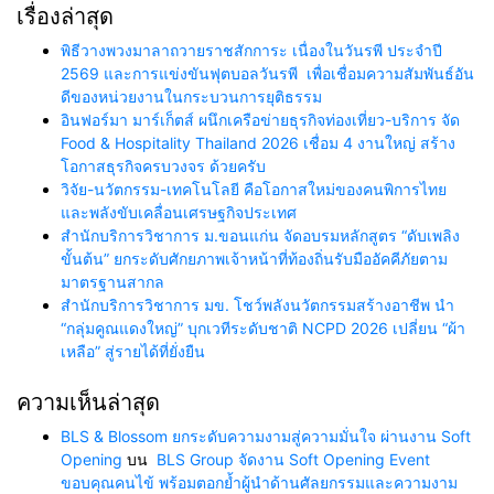
เรื่องล่าสุด
พิธีวางพวงมาลาถวายราชสักการะ เนื่องในวันรพี ประจำปี
2569 และการแข่งขันฟุตบอลวันรพี เพื่อเชื่อมความสัมพันธ์อัน
ดีของหน่วยงานในกระบวนการยุติธรรม
อินฟอร์มา มาร์เก็ตส์ ผนึกเครือข่ายธุรกิจท่องเที่ยว-บริการ จัด
Food & Hospitality Thailand 2026 เชื่อม 4 งานใหญ่ สร้าง
โอกาสธุรกิจครบวงจร ด้วยครับ
วิจัย-นวัตกรรม-เทคโนโลยี คือโอกาสใหม่ของคนพิการไทย
และพลังขับเคลื่อนเศรษฐกิจประเทศ
สำนักบริการวิชาการ ม.ขอนแก่น จัดอบรมหลักสูตร “ดับเพลิง
ขั้นต้น” ยกระดับศักยภาพเจ้าหน้าที่ท้องถิ่นรับมืออัคคีภัยตาม
มาตรฐานสากล
สำนักบริการวิชาการ มข. โชว์พลังนวัตกรรมสร้างอาชีพ นำ
“กลุ่มคูณแดงใหญ่” บุกเวทีระดับชาติ NCPD 2026 เปลี่ยน “ผ้า
เหลือ” สู่รายได้ที่ยั่งยืน
ความเห็นล่าสุด
BLS & Blossom ยกระดับความงามสู่ความมั่นใจ ผ่านงาน Soft
Opening
บน
BLS Group จัดงาน Soft Opening Event
ขอบคุณคนไข้ พร้อมตอกย้ำผู้นำด้านศัลยกรรมและความงาม