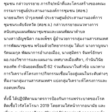
ชุมชน กล่าวบรรยาย ภารกิจ/หน้าที่และโครงสร้างของคณะ
กรรมการศูนย์ประสานงานองค์การชุมชน (ศอช.)
นายธนภัทร บำรุงเขตต์ ประธานศูนย์ประสานงานองค์การ
ชุมชนระดับจังหวัด (ศอช.จ.) กล่าวบรรยายแนวทางการ
สนับสนุนแผนพัฒนาชุมชนและแผนพัฒนาตำบล
นางสาวอัญชนิดา กมลเพ็ชร ผู้อำนวยการกลุ่มงานสารสนเทศ
การพัฒนาชุมชน พร้อมด้วยวิทยากรกลุ่ม ได้แก่ นางกาญจนา
รัตนเมกุล พัฒนาการอำเภอเมือง, นางสุมิตรา จันทร์อักษร
ผอ.กองวิชาการและแผนงาน เทศบาลเมืองศิลา, กำนันวินัย
ทองทัพ กำนันยอดเยี่ยมปี 62 ร่วมสัมมนาในหัวข้อ แนวทาง
การวิเคราะห์โครงการ/กิจกรรมเชื่อมโยงสู่แผนในระดับต่างๆ
ทีมงานกลุ่มงานสารสนเทศฯ แบ่งกลุ่มวิเคราะห์โครงการและ
ถอดบทเรียน
ทั้งนี้ ได้ปฏิบัติตามมาตรการป้องกันการแพร่ระบาดของโรค
ติดเชื้อไวรัสโคโรนา 2019 โดยสวมใส่หน้ากากอนามัย และ