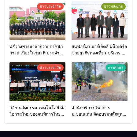
ข่าวประจำวัน
ข่าวพลังงาน
พิธีวางพวงมาลาถวายราชสัก
อินฟอร์มา มาร์เก็ตส์ ผนึกเครือ
การะ เนื่องในวันรพี ประจำปี
ข่ายธุรกิจท่องเที่ยว-บริการ จัด
2569 และการแข่งขันฟุตบอล
Food & Hospitality Thailand
วันรพี เพื่อเชื่อมความสัมพันธ์
2026 เชื่อม 4 งานใหญ่ สร้าง
ข่าวประจำวัน
การศึกษา
อันดีของหน่วยงานใน
โอกาสธุรกิจครบวงจร ด้วย
กระบวนการยุติธรรม
ครับ
วิจัย-นวัตกรรม-เทคโนโลยี คือ
สำนักบริการวิชาการ
โอกาสใหม่ของคนพิการไทย
ม.ขอนแก่น จัดอบรมหลักสูตร
และพลังขับเคลื่อนเศรษฐกิจ
“ดับเพลิงขั้นต้น” ยกระดับ
ประเทศ
ศักยภาพเจ้าหน้าที่ท้องถิ่น
รับมืออัคคีภัยตามมาตรฐาน