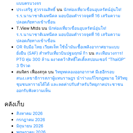
แบบครบวงจร
ประเสริฐ สุวรรณสิทธิ์
บน
นักท่องเที่ยวเขื่อนอุบลรัตน์อุ่นใจ!
ร.ร.นานาชาติเมทนีดล มอบป้อมตำรวจจุดที่ 16 เสริมความ
ปลอดภัยทางเข้าเขื่อน
T.View Mtds
บน
นักท่องเที่ยวเขื่อนอุบลรัตน์อุ่นใจ!
ร.ร.นานาชาติเมทนีดล มอบป้อมตำรวจจุดที่ 16 เสริมความ
ปลอดภัยทางเข้าเขื่อน
OR จับมือ ไทย เวียตเจ็ท ใช้น้ำมันเชื้อเพลิงอากาศยานแบบ
ยั่งยืน (SAF) สำหรับเที่ยวบินปฐมฤกษ์ ก้า
บน
สะเทือนวงการ!
PTG ทุ่ม 300 ล้าน ผงาดคว้าสิทธิ์ไตเติ้ลสปอนเซอร์ “ThaiGP”
3 ปีรวด
สมจิตร เฟื่องสกุล
บน
วิทยุทดลองออกอากาศ มีเฮอีกรอบ
สนง.เลขาธิการสภาผู้แทนราษฎร นำร่างแก้ไขกฎหมาย ให้วิทยุ
ชุมชนหารายได้ได้ และลดค่าปรับสำหรับวิทยุภาคประชาชน
ออกรับฟังความเห็น
คลังเก็บ
สิงหาคม 2026
กรกฎาคม 2026
มิถุนายน 2026
พฤษภาคม 2026