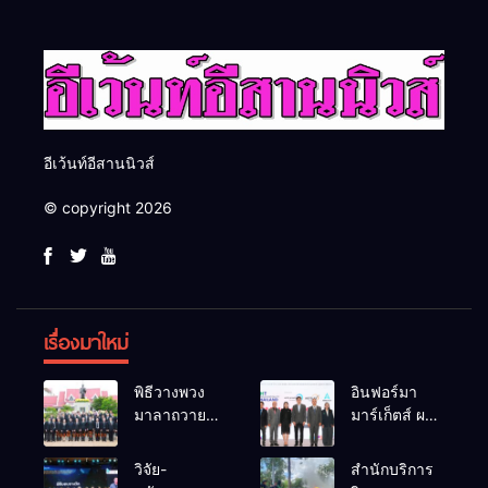
สากล
อีเว้นท์อีสานนิวส์
© copyright 2026
เรื่องมาใหม่
พิธีวางพวง
อินฟอร์มา
มาลาถวาย
มาร์เก็ตส์ ผนึก
ราชสักการะ
เครือข่าย
เนื่องในวันรพี
ธุรกิจท่อง
วิจัย-
สำนักบริการ
ประจำปี
เที่ยว-บริการ