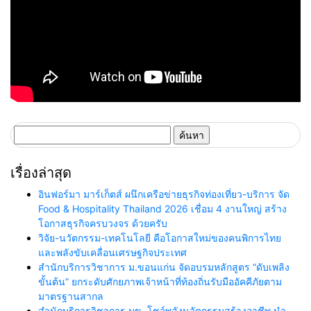
ค้นหา
สำหรับ:
เรื่องล่าสุด
อินฟอร์มา มาร์เก็ตส์ ผนึกเครือข่ายธุรกิจท่องเที่ยว-บริการ จัด
Food & Hospitality Thailand 2026 เชื่อม 4 งานใหญ่ สร้าง
โอกาสธุรกิจครบวงจร ด้วยครับ
วิจัย-นวัตกรรม-เทคโนโลยี คือโอกาสใหม่ของคนพิการไทย
และพลังขับเคลื่อนเศรษฐกิจประเทศ
สำนักบริการวิชาการ ม.ขอนแก่น จัดอบรมหลักสูตร “ดับเพลิง
ขั้นต้น” ยกระดับศักยภาพเจ้าหน้าที่ท้องถิ่นรับมืออัคคีภัยตาม
มาตรฐานสากล
สำนักบริการวิชาการ มข. โชว์พลังนวัตกรรมสร้างอาชีพ นำ