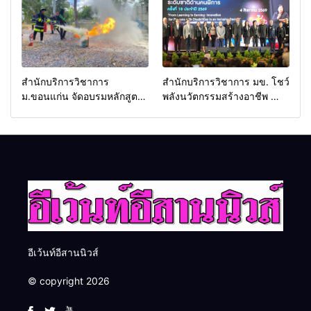
โอกาสธุรกิจครบวงจร ด้วย
ครับ
สำนักบริการวิชาการ
สำนักบริการวิชาการ มข. โชว์
ม.ขอนแก่น จัดอบรมหลักสูตร
พลังนวัตกรรมสร้างอาชีพ นำ
“ดับเพลิงขั้นต้น” ยกระดับ
“กลุ่มคูณแดงใหญ่” บุกเวที
ศักยภาพเจ้าหน้าที่ท้องถิ่น
ระดับชาติ NCPD 2026
รับมืออัคคีภัยตามมาตรฐาน
เปลี่ยน “ผ้าเหลือ” สู่รายได้ที่
สากล
ยั่งยืน
อีเว้นท์อีสานนิวส์
© copyright 2026