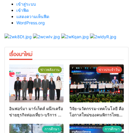
เข้าสู่ระบบ
เข้าฟีด
แสดงความเห็นฟีด
WordPress.org
เรื่องมาใหม่
ข่าวพลังงาน
ข่าวประจำวัน
อินฟอร์มา มาร์เก็ตส์ ผนึกเครือ
วิจัย-นวัตกรรม-เทคโนโลยี คือ
ข่ายธุรกิจท่องเที่ยว-บริการ จัด
โอกาสใหม่ของคนพิการไทย
Food & Hospitality Thailand
และพลังขับเคลื่อนเศรษฐกิจ
2026 เชื่อม 4 งานใหญ่ สร้าง
ประเทศ
การศึกษา
การศึกษา