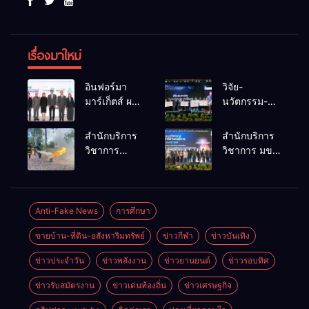
เรื่องมาใหม่
อินฟอร์มา
วิจัย-
มาร์เก็ตส์ ผนึก
นวัตกรรม-
เครือข่าย
เทคโนโลยี
ธุรกิจท่อง
คือโอกาสใหม่
สำนักบริการ
สำนักบริการ
เที่ยว-บริการ
ของคนพิการ
วิชาการ
วิชาการ มข.
จัด Food &
ไทย และพลัง
ม.ขอนแก่น
โชว์พลัง
Hospitality
ขับเคลื่อน
จัดอบรม
นวัตกรรม
Thailand
เศรษฐกิจ
หลักสูตร “ดับ
สร้างอาชีพ
2026 เชื่อม 4
ประเทศ
เพลิงขั้นต้น”
นำ “กลุ่มคูณ
Anti-Fake News
การศึกษา
งานใหญ่
ยกระดับ
แดงใหญ่” บุก
สร้างโอกาส
ขายบ้าน-ที่ดิน-อสังหาริมทรัพย์
ข่าวกีฬา
ข่าวบันเทิง
ศักยภาพเจ้า
เวทีระดับชาติ
ธุรกิจครบ
หน้าที่ท้องถิ่น
NCPD 2026
วงจร ด้วยครับ
ข่าวประจำวัน
ข่าวพลังงาน
ข่าวยานยนต์
ข่าวรอบทิศ
รับมืออัคคีภัย
เปลี่ยน “ผ้า
ตามมาตรฐาน
เหลือ” สู่ราย
ข่าวรับสมัตรงาน
ข่าวเด่นท้องถิ่น
ข่าวเศรษฐกิจ
สากล
ได้ที่ยั่งยืน