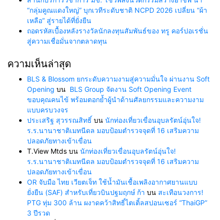
“กลุ่มคูณแดงใหญ่” บุกเวทีระดับชาติ NCPD 2026 เปลี่ยน “ผ้า
เหลือ” สู่รายได้ที่ยั่งยืน
ถอดรหัสเบื้องหลังรางวัลนักลงทุนสัมพันธ์ของ ทรู คอร์ปอเรชั่น
สู่ความเชื่อมั่นจากตลาดทุน
ความเห็นล่าสุด
BLS & Blossom ยกระดับความงามสู่ความมั่นใจ ผ่านงาน Soft
Opening
บน
BLS Group จัดงาน Soft Opening Event
ขอบคุณคนไข้ พร้อมตอกย้ำผู้นำด้านศัลยกรรมและความงาม
แบบครบวงจร
ประเสริฐ สุวรรณสิทธิ์
บน
นักท่องเที่ยวเขื่อนอุบลรัตน์อุ่นใจ!
ร.ร.นานาชาติเมทนีดล มอบป้อมตำรวจจุดที่ 16 เสริมความ
ปลอดภัยทางเข้าเขื่อน
T.View Mtds
บน
นักท่องเที่ยวเขื่อนอุบลรัตน์อุ่นใจ!
ร.ร.นานาชาติเมทนีดล มอบป้อมตำรวจจุดที่ 16 เสริมความ
ปลอดภัยทางเข้าเขื่อน
OR จับมือ ไทย เวียตเจ็ท ใช้น้ำมันเชื้อเพลิงอากาศยานแบบ
ยั่งยืน (SAF) สำหรับเที่ยวบินปฐมฤกษ์ ก้า
บน
สะเทือนวงการ!
PTG ทุ่ม 300 ล้าน ผงาดคว้าสิทธิ์ไตเติ้ลสปอนเซอร์ “ThaiGP”
3 ปีรวด