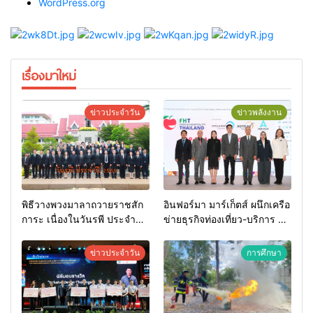
WordPress.org
เรื่องมาใหม่
ข่าวประจำวัน
ข่าวพลังงาน
พิธีวางพวงมาลาถวายราชสัก
อินฟอร์มา มาร์เก็ตส์ ผนึกเครือ
การะ เนื่องในวันรพี ประจำปี
ข่ายธุรกิจท่องเที่ยว-บริการ จัด
2569 และการแข่งขันฟุตบอล
Food & Hospitality Thailand
วันรพี เพื่อเชื่อมความสัมพันธ์
2026 เชื่อม 4 งานใหญ่ สร้าง
ข่าวประจำวัน
การศึกษา
อันดีของหน่วยงานใน
โอกาสธุรกิจครบวงจร ด้วย
กระบวนการยุติธรรม
ครับ