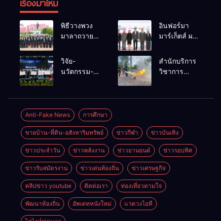
เรื่องมาใหม่
พิธีวางพวง
อินฟอร์มา
มาลาถวาย
มาร์เก็ตส์ ผนึก
ราชสักการะ
เครือข่าย
เนื่องในวันรพี
ธุรกิจท่อง
วิจัย-
สำนักบริการ
ประจำปี
เที่ยว-บริการ
นวัตกรรม-
วิชาการ
2569 และ
จัด Food &
เทคโนโลยี
ม.ขอนแก่น
การแข่งขัน
Hospitality
คือโอกาสใหม่
จัดอบรม
ฟุตบอลวันรพี
Thailand
ของคนพิการ
หลักสูตร “ดับ
เพื่อเชื่อม
2026 เชื่อม 4
ไทย และพลัง
เพลิงขั้นต้น”
Anti-Fake News
การศึกษา
ความสัมพันธ์
งานใหญ่
ขับเคลื่อน
ยกระดับ
อันดีของ
สร้างโอกาส
ขายบ้าน-ที่ดิน-อสังหาริมทรัพย์
ข่าวกีฬา
ข่าวบันเทิง
เศรษฐกิจ
ศักยภาพเจ้า
หน่วยงานใน
ธุรกิจครบ
ประเทศ
หน้าที่ท้องถิ่น
กระบวนการ
วงจร ด้วยครับ
ข่าวประจำวัน
ข่าวพลังงาน
ข่าวยานยนต์
ข่าวรอบทิศ
รับมืออัคคีภัย
ยุติธรรม
ตามมาตรฐาน
ข่าวรับสมัตรงาน
ข่าวเด่นท้องถิ่น
ข่าวเศรษฐกิจ
สากล
คลิปข่าว youtube
ติดต่อเรา
ท่องเที่ยวตามใจ
พัฒนาท้องถิ่น
อัพเดทหนังใหม่
แวดวงไอที