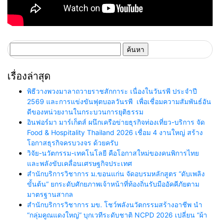
ค้นหา
สำหรับ:
เรื่องล่าสุด
พิธีวางพวงมาลาถวายราชสักการะ เนื่องในวันรพี ประจำปี
2569 และการแข่งขันฟุตบอลวันรพี เพื่อเชื่อมความสัมพันธ์อัน
ดีของหน่วยงานในกระบวนการยุติธรรม
อินฟอร์มา มาร์เก็ตส์ ผนึกเครือข่ายธุรกิจท่องเที่ยว-บริการ จัด
Food & Hospitality Thailand 2026 เชื่อม 4 งานใหญ่ สร้าง
โอกาสธุรกิจครบวงจร ด้วยครับ
วิจัย-นวัตกรรม-เทคโนโลยี คือโอกาสใหม่ของคนพิการไทย
และพลังขับเคลื่อนเศรษฐกิจประเทศ
สำนักบริการวิชาการ ม.ขอนแก่น จัดอบรมหลักสูตร “ดับเพลิง
ขั้นต้น” ยกระดับศักยภาพเจ้าหน้าที่ท้องถิ่นรับมืออัคคีภัยตาม
มาตรฐานสากล
สำนักบริการวิชาการ มข. โชว์พลังนวัตกรรมสร้างอาชีพ นำ
“กลุ่มคูณแดงใหญ่” บุกเวทีระดับชาติ NCPD 2026 เปลี่ยน “ผ้า