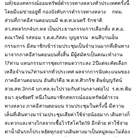
นท์)ของสหกรณ์ออมทรัพย์ตำรวจทางหลวงทั่วประเทศครั้งนี้
โดยมีแม่ข่ายอยู่ที่ กองบังคับการตำรวจทางหลวง กทม.
ส่วนที่ภาคอีสานตอนบนมี พ.ต.ท.มนตรี รักชาติ
สว.สทล1กก4บก.ทล เป็นประธานกรรมการเลือกตั้ง ส.ต.อ.
คณาวิทย์ รสหอม ร.ต.ต.ภัสสะ บุญธรรม คนสีบานเย็น
กรรมการ มีสมาชิกเข้าร่วมประชุมเป็นจำนวนมากที่เดินทาง
มาจากภาคอีสานตอนบนทั้งสิ้น มีผู้สมัครเป็นคณะทำงาน
17ท่าน แทนกรรมการชุดเก่าหมดวาระลง 2ปีแต่จะคัดเลือก
เหลือจำนวน7ท่านจากทั่วประเทศ ผลจากการนับคะแนนของ
ภาคอีสานตอนบน อันดับ1คือ พ.ต.ท.ศิวกริช ดิษย์บุญรัตน์
สวย.สท.3กก4 บก.ทล.จะไปรวมกับส่วนกลางต่อไป ร.ต.ท.พิม
ธนา ลุนชัยศรี หนึ่งในสมาชิกสหกรณ์ออมทรัพย์ตำรวจ
ทางหลวง ภาคอีสานตอนบน ร่วมประชุมในครั้งนี้ มีความ
เห็นที่เดินทางมาร่วมประชุมเสียค่าใช้จ่ายน้อยมาก เดินทางก็
สะดวกและห่างไกลจากเชื้อไวรัสโควิด19 อีกด้วย ค่าใช้จ่าย
ค่าน้ำมันรถก็ประหยัดทุกอย่างเดินทางมาเป็นหมู่คณะไม่ต้อง