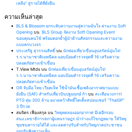
เหลือ” สู่รายได้ที่ยั่งยืน
ความเห็นล่าสุด
BLS & Blossom ยกระดับความงามสู่ความมั่นใจ ผ่านงาน Soft
Opening
บน
BLS Group จัดงาน Soft Opening Event
ขอบคุณคนไข้ พร้อมตอกย้ำผู้นำด้านศัลยกรรมและความงาม
แบบครบวงจร
ประเสริฐ สุวรรณสิทธิ์
บน
นักท่องเที่ยวเขื่อนอุบลรัตน์อุ่นใจ!
ร.ร.นานาชาติเมทนีดล มอบป้อมตำรวจจุดที่ 16 เสริมความ
ปลอดภัยทางเข้าเขื่อน
T.View Mtds
บน
นักท่องเที่ยวเขื่อนอุบลรัตน์อุ่นใจ!
ร.ร.นานาชาติเมทนีดล มอบป้อมตำรวจจุดที่ 16 เสริมความ
ปลอดภัยทางเข้าเขื่อน
OR จับมือ ไทย เวียตเจ็ท ใช้น้ำมันเชื้อเพลิงอากาศยานแบบ
ยั่งยืน (SAF) สำหรับเที่ยวบินปฐมฤกษ์ ก้า
บน
สะเทือนวงการ!
PTG ทุ่ม 300 ล้าน ผงาดคว้าสิทธิ์ไตเติ้ลสปอนเซอร์ “ThaiGP”
3 ปีรวด
สมจิตร เฟื่องสกุล
บน
วิทยุทดลองออกอากาศ มีเฮอีกรอบ
สนง.เลขาธิการสภาผู้แทนราษฎร นำร่างแก้ไขกฎหมาย ให้วิทยุ
ชุมชนหารายได้ได้ และลดค่าปรับสำหรับวิทยุภาคประชาชน
ออกรับฟังความเห็น