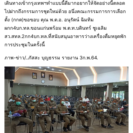
เดินทางเข้ากรุงเทพฯทำแบบนี้ดีมากอยากให้จัดอย่างนี้ตลอด
ไปฝากถึงกรรมการชุดใหม่ด้วย อนึ่งคณะกรรมการการเลือก
ตั้ง (กกต)ขอขอบ คุณ พ.ต.อ. อนุรัตน์ ฉิมทิม
ผกก4บก.ทล.ขอนแก่นพร้อม พ.ต.ท.บดินทร์ ชูเฉลิม
สว.สทล.2กก4บก.ทล.ที่สนับสนุนอาหารว่างเครื่องดื่มหยุดพัก
การประชุมในครั้งนี้
ภาพ-ข่าว/..ภัสสะ บุญธรรม รายงาน 3ก.พ.64.