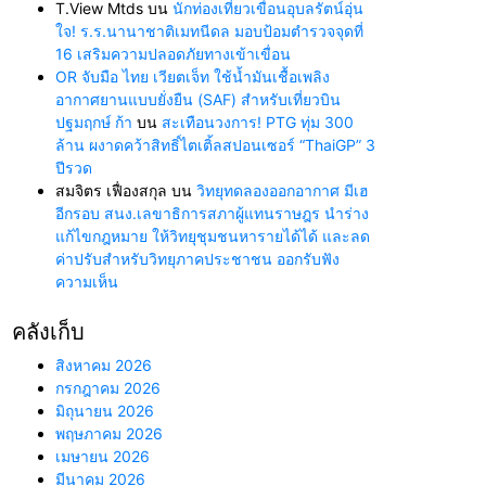
T.View Mtds
บน
นักท่องเที่ยวเขื่อนอุบลรัตน์อุ่น
ใจ! ร.ร.นานาชาติเมทนีดล มอบป้อมตำรวจจุดที่
16 เสริมความปลอดภัยทางเข้าเขื่อน
OR จับมือ ไทย เวียตเจ็ท ใช้น้ำมันเชื้อเพลิง
อากาศยานแบบยั่งยืน (SAF) สำหรับเที่ยวบิน
ปฐมฤกษ์ ก้า
บน
สะเทือนวงการ! PTG ทุ่ม 300
ล้าน ผงาดคว้าสิทธิ์ไตเติ้ลสปอนเซอร์ “ThaiGP” 3
ปีรวด
สมจิตร เฟื่องสกุล
บน
วิทยุทดลองออกอากาศ มีเฮ
อีกรอบ สนง.เลขาธิการสภาผู้แทนราษฎร นำร่าง
แก้ไขกฎหมาย ให้วิทยุชุมชนหารายได้ได้ และลด
ค่าปรับสำหรับวิทยุภาคประชาชน ออกรับฟัง
ความเห็น
คลังเก็บ
สิงหาคม 2026
กรกฎาคม 2026
มิถุนายน 2026
พฤษภาคม 2026
เมษายน 2026
มีนาคม 2026