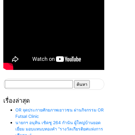
ค้นหา
สำหรับ:
เรื่องล่าสุด
OR จุดประกายศักยภาพเยาวชน ผ่านกิจกรรม OR
Futsal Clinic
นายกฯ อนุทิน เชิดชู 264 กำนัน ผู้ใหญ่บ้านยอด
เยี่ยม มอบแหนบทองคำ “รางวัลเกียรติยศแห่งการ