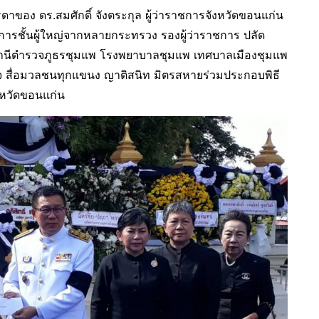
รดาของ ดร.สมศักดิ์ จังตระกุล ผู้ว่าราชการจังหวัดขอนแก่น
าชการชั้นผู้ใหญ่จากหลายกระทรวง รองผู้ว่าราชการ ปลัด
สถานีตำรวจภูธรชุมแพ โรงพยาบาลชุมแพ เทศบาลเมืองชุมแพ
ิจ สื่อมวลชนทุกแขนง ญาติสนิท มิตรสหายร่วมประกอบพิธี
งหวัดขอนแก่น