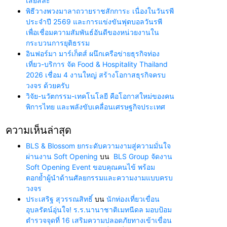
เสียสละ”
พิธีวางพวงมาลาถวายราชสักการะ เนื่องในวันรพี
ประจำปี 2569 และการแข่งขันฟุตบอลวันรพี
เพื่อเชื่อมความสัมพันธ์อันดีของหน่วยงานใน
กระบวนการยุติธรรม
อินฟอร์มา มาร์เก็ตส์ ผนึกเครือข่ายธุรกิจท่อง
เที่ยว-บริการ จัด Food & Hospitality Thailand
2026 เชื่อม 4 งานใหญ่ สร้างโอกาสธุรกิจครบ
วงจร ด้วยครับ
วิจัย-นวัตกรรม-เทคโนโลยี คือโอกาสใหม่ของคน
พิการไทย และพลังขับเคลื่อนเศรษฐกิจประเทศ
ความเห็นล่าสุด
BLS & Blossom ยกระดับความงามสู่ความมั่นใจ
ผ่านงาน Soft Opening
บน
BLS Group จัดงาน
Soft Opening Event ขอบคุณคนไข้ พร้อม
ตอกย้ำผู้นำด้านศัลยกรรมและความงามแบบครบ
วงจร
ประเสริฐ สุวรรณสิทธิ์
บน
นักท่องเที่ยวเขื่อน
อุบลรัตน์อุ่นใจ! ร.ร.นานาชาติเมทนีดล มอบป้อม
ตำรวจจุดที่ 16 เสริมความปลอดภัยทางเข้าเขื่อน