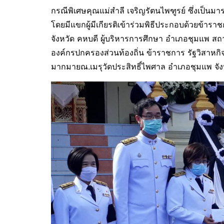
กรณีพิเศษคุณแม่สำลี เจริญรัตนไพฑูรย์ ซึ่งเป็นมา
โดยมีแขกผู้มีเกียรติเข้าร่วมพิธีประกอบด้วยข้าร
จังหวัด คหบดี ผู้บริหารการศึกษา อำเภอชุมแพ 
องค์กรปกครองส่วนท้องถิ่น ข้าราชการ รัฐวิสาหก
มากมายณ.เมรุวัดประสิทธิ์ไพศาล อำเภอชุมแพ จั