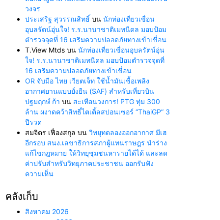
วงจร
ประเสริฐ สุวรรณสิทธิ์
บน
นักท่องเที่ยวเขื่อน
อุบลรัตน์อุ่นใจ! ร.ร.นานาชาติเมทนีดล มอบป้อม
ตำรวจจุดที่ 16 เสริมความปลอดภัยทางเข้าเขื่อน
T.View Mtds
บน
นักท่องเที่ยวเขื่อนอุบลรัตน์อุ่น
ใจ! ร.ร.นานาชาติเมทนีดล มอบป้อมตำรวจจุดที่
16 เสริมความปลอดภัยทางเข้าเขื่อน
OR จับมือ ไทย เวียตเจ็ท ใช้น้ำมันเชื้อเพลิง
อากาศยานแบบยั่งยืน (SAF) สำหรับเที่ยวบิน
ปฐมฤกษ์ ก้า
บน
สะเทือนวงการ! PTG ทุ่ม 300
ล้าน ผงาดคว้าสิทธิ์ไตเติ้ลสปอนเซอร์ “ThaiGP” 3
ปีรวด
สมจิตร เฟื่องสกุล
บน
วิทยุทดลองออกอากาศ มีเฮ
อีกรอบ สนง.เลขาธิการสภาผู้แทนราษฎร นำร่าง
แก้ไขกฎหมาย ให้วิทยุชุมชนหารายได้ได้ และลด
ค่าปรับสำหรับวิทยุภาคประชาชน ออกรับฟัง
ความเห็น
คลังเก็บ
สิงหาคม 2026