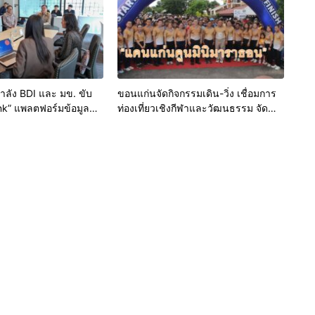
ำลัง BDI และ มข. ขับ
ขอนแก่นจัดกิจกรรมเดิน-วิ่ง เชื่อมการ
ink” แพลตฟอร์มข้อมูล
ท่องเที่ยวเชิงกีฬาและวัฒนธรรม จัด
 มุ่งเป้าการบริหารงานบน
“แคนแก่นคูนมินิมาราธอน”
่นยำและยั่งยืน