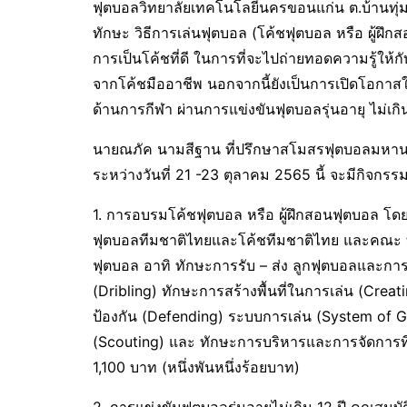
ฟุตบอลวิทยาลัยเทคโนโลยีนครขอนแก่น ต.บ้านทุ่ม อ.
ทักษะ วิธีการเล่นฟุตบอล (โค้ชฟุตบอล หรือ ผู้ฝึ
การเป็นโค้ชที่ดี ในการที่จะไปถ่ายทอดความรู้ให้
จากโค้ชมืออาชีพ นอกจากนี้ยังเป็นการเปิดโอกาสให้
ด้านการกีฬา ผ่านการแข่งขันฟุตบอลรุ่นอายุ ไม่เกิ
นายณภัค นามสีฐาน ที่ปรึกษาสโมสรฟุตบอลมหานค
ระหว่างวันที่ 21 -23 ตุลาคม 2565 นี้ จะมีกิจกรรม
1. การอบรมโค้ชฟุตบอล หรือ ผู้ฝึกสอนฟุตบอล โดยวิ
ฟุตบอลทีมชาติไทยและโค้ชทีมชาติไทย และคณะ ที่จ
ฟุตบอล อาทิ ทักษะการรับ – ส่ง ลูกฟุตบอลและการ
(Dribling) ทักษะการสร้างพื้นที่ในการเล่น (Cre
ป้องกัน (Defending) ระบบการเล่น (System of Ga
(Scouting) และ ทักษะการบริหารและการจัดการที
1,100 บาท (หนึ่งพันหนึ่งร้อยบาท)
2. การแข่งขันฟุตบอลรุ่นอายุไม่เกิน 12 ปี คุณสมบัต