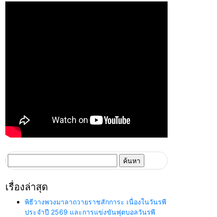
ค้นหา
สำหรับ:
เรื่องล่าสุด
พิธีวางพวงมาลาถวายราชสักการะ เนื่องในวันรพี
ประจำปี 2569 และการแข่งขันฟุตบอลวันรพี