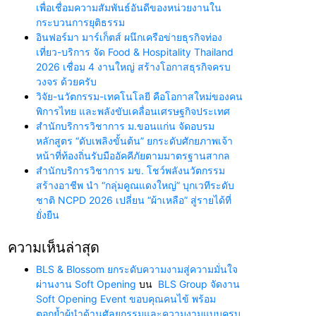
เพื่อเชื่อมความสัมพันธ์อันดีของหน่วยงานใน
กระบวนการยุติธรรม
อินฟอร์มา มาร์เก็ตส์ ผนึกเครือข่ายธุรกิจท่อง
เที่ยว-บริการ จัด Food & Hospitality Thailand
2026 เชื่อม 4 งานใหญ่ สร้างโอกาสธุรกิจครบ
วงจร ด้วยครับ
วิจัย-นวัตกรรม-เทคโนโลยี คือโอกาสใหม่ของคน
พิการไทย และพลังขับเคลื่อนเศรษฐกิจประเทศ
สำนักบริการวิชาการ ม.ขอนแก่น จัดอบรม
หลักสูตร “ดับเพลิงขั้นต้น” ยกระดับศักยภาพเจ้า
หน้าที่ท้องถิ่นรับมืออัคคีภัยตามมาตรฐานสากล
สำนักบริการวิชาการ มข. โชว์พลังนวัตกรรม
สร้างอาชีพ นำ “กลุ่มคูณแดงใหญ่” บุกเวทีระดับ
ชาติ NCPD 2026 เปลี่ยน “ผ้าเหลือ” สู่รายได้ที่
ยั่งยืน
ความเห็นล่าสุด
BLS & Blossom ยกระดับความงามสู่ความมั่นใจ
ผ่านงาน Soft Opening
บน
BLS Group จัดงาน
Soft Opening Event ขอบคุณคนไข้ พร้อม
ตอกย้ำผู้นำด้านศัลยกรรมและความงามแบบครบ