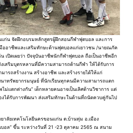
่น จัดฝึกอบรมหลักสูตรผู้ฝึกสอนกีฬาฟุตบอล และการ
โค้ชมืออาชีพและเสริมทักษะด้านฟุตบอลแก่เยาวชน /นายณภัค
ปิดเผยว่า ปัจจุบันอาชีพนักกีฬาฟุตบอล ถือเป็นอาชีพอีก
ส่งเสริมบุตรหลานที่มีความสามารถด้านกีฬา ให้ได้รับการ
สามารถสร้างงาน สร้างอาชีพ และสร้างรายได้ให้แก่
นาทรัพยากรมนุษย์ ที่นักเรียนทุกคนมีความสามารถแตก
าพไม่แตกต่างกัน” เด็กหลายคนอาจเป็นเลิศด้านวิชาการ แต่
องได้รับการพัฒนา ส่งเสริมทักษะในด้านที่ถนัดควบคู่กันไป
ยาลัยเทคโนโลยีนครขอนแก่น ต.บ้านทุ่ม อ.เมือง
่นบอล” ขึ้น ระหว่างวันที่ 21 -23 ตุลาคม 2565 ณ สนาม