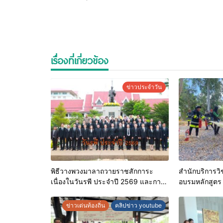
เรื่องที่เกี่ยวข้อง
ข่าวประจำวัน
พิธีวางพวงมาลาถวายราชสักการะ
สำนักบริการวิ
เนื่องในวันรพี ประจำปี 2569 และการ
อบรมหลักสูตร “
แข่งขันฟุตบอลวันรพี เพื่อเชื่อมความ
ระดับศักยภาพเจ้
สัมพันธ์อันดีของหน่วยงานใน
อัคคีภัยตามม
ข่าวเด่นท้องถิ่น
คลิปข่าว youtube
กระบวนการยุติธรรม