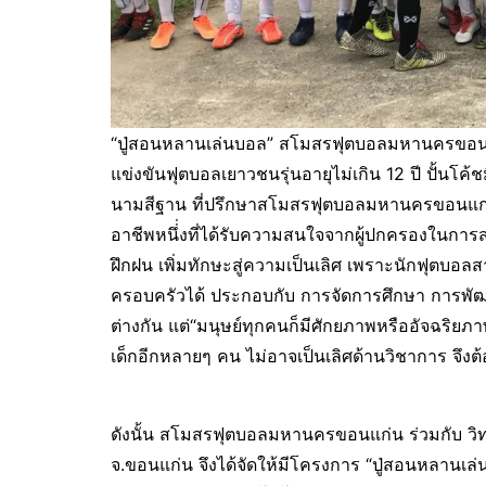
“ปู่สอนหลานเล่นบอล” สโมสรฟุตบอลมหานครขอนแก
แข่งขันฟุตบอลเยาวชนรุ่นอายุไม่เกิน 12 ปี ปั้น
นามสีฐาน ที่ปรึกษาสโมสรฟุตบอลมหานครขอนแก่น เ
อาชีพหนึ่่งที่ได้รับความสนใจจากผู้ปกครองในการ
ฝึกฝน เพิ่มทักษะสู่ความเป็นเลิศ เพราะนักฟุตบอล
ครอบครัวได้ ประกอบกับ การจัดการศึกษา การพัฒ
ต่างกัน แต่“มนุษย์ทุกคนก็มีศักยภาพหรืออัจฉริยภ
เด็กอีกหลายๆ คน ไม่อาจเป็นเลิศด้านวิชาการ จึงต้
ดังนั้น สโมสรฟุตบอลมหานครขอนแก่น ร่วมกับ วิท
จ.ขอนแก่น จึงได้จัดให้มีโครงการ “ปู่สอนหลานเล