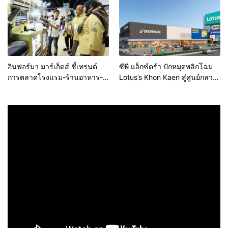
มาตรฐาน สร้างความเชื่อมั่นให้ผู้
บริโภค
อินฟอร์มา มาร์เก็ตส์ ชี้เทรนด์
ซีพี แอ็กซ์ตร้า ปักหมุดพลิกโฉม
การตลาดโรงแรม-ร้านอาหาร-
Lotus’s Khon Kaen สู่ศูนย์กลาง
ธุรกิจบริการ ชูสุขอนามัยสีเขียว-
การใช้ชีวิตแห่งใหม่ของภูมิภาค
เทคโนโลยีอัจฉริยะ พลิกหลังบ้าน
เดินหน้ายุทธศาสตร์ “Happy
เป็นจุดขายใหม่ เผยงาน Food &
Mall” ดึงพันธมิตรระดับโลก IKEA
Hospitality Thailand 2026
เปิดบริการแห่งแรกในภาคอีสาน
เตรียมขนทัพโซลูชันด้านสุข
อนามัยล่าสุดร่วมโชว์