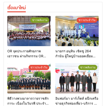
เรื่องมาใหม่
ข่าวพลังงาน
ข่าวประจำวัน
OR จุดประกายศักยภาพ
นายกฯ อนุทิน เชิดชู 264
เยาวชน ผ่านกิจกรรม OR
กำนัน ผู้ใหญ่บ้านยอดเยี่ยม
Futsal Clinic
มอบแหนบทองคำ “รางวัล
เกียรติยศแห่งการเสียสละ”
ข่าวประจำวัน
ข่าวพลังงาน
พิธีวางพวงมาลาถวายราชสัก
อินฟอร์มา มาร์เก็ตส์ ผนึกเครือ
การะ เนื่องในวันรพี ประจำปี
ข่ายธุรกิจท่องเที่ยว-บริการ จัด