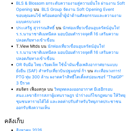
BLS & Blossom ยกระดับความงามสู่ความมั่นใจ ผ่านงาน Soft
Opening
บน
BLS Group จัดงาน Soft Opening Event
ขอบคุณคนไข้ พร้อมตอกย้ำผู้นำด้านศัลยกรรมและความงาม
แบบครบวงจร
ประเสริฐ สุวรรณสิทธิ์
บน
นักท่องเที่ยวเขื่อนอุบลรัตน์อุ่นใจ!
ร.ร.นานาชาติเมทนีดล มอบป้อมตำรวจจุดที่ 16 เสริมความ
ปลอดภัยทางเข้าเขื่อน
T.View Mtds
บน
นักท่องเที่ยวเขื่อนอุบลรัตน์อุ่นใจ!
ร.ร.นานาชาติเมทนีดล มอบป้อมตำรวจจุดที่ 16 เสริมความ
ปลอดภัยทางเข้าเขื่อน
OR จับมือ ไทย เวียตเจ็ท ใช้น้ำมันเชื้อเพลิงอากาศยานแบบ
ยั่งยืน (SAF) สำหรับเที่ยวบินปฐมฤกษ์ ก้า
บน
สะเทือนวงการ!
PTG ทุ่ม 300 ล้าน ผงาดคว้าสิทธิ์ไตเติ้ลสปอนเซอร์ “ThaiGP”
3 ปีรวด
สมจิตร เฟื่องสกุล
บน
วิทยุทดลองออกอากาศ มีเฮอีกรอบ
สนง.เลขาธิการสภาผู้แทนราษฎร นำร่างแก้ไขกฎหมาย ให้วิทยุ
ชุมชนหารายได้ได้ และลดค่าปรับสำหรับวิทยุภาคประชาชน
ออกรับฟังความเห็น
คลังเก็บ
สิงหาคม 2026