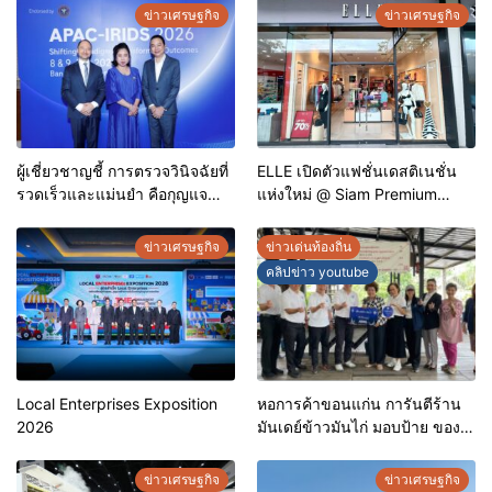
ข่าวเศรษฐกิจ
ข่าวเศรษฐกิจ
ผู้เชี่ยวชาญชี้ การตรวจวินิจฉัยที่
ELLE เปิดตัวแฟชั่นเดสติเนชั่น
รวดเร็วและแม่นยำ คือกุญแจ
แห่งใหม่ @ Siam Premium
สำคัญสู่การยุติวัณโรคใน
Outlets ช้อปครบทุกสไตล์ พร้อม
ประเทศไทย
ดีลพิเศษลดสูงสุด 70%
ข่าวเศรษฐกิจ
ข่าวเด่นท้องถิ่น
คลิปข่าว youtube
Local Enterprises Exposition
หอการค้าขอนแก่น การันตีร้าน
2026
มันเดย์ข้าวมันไก่ มอบป้าย ของดี
ขอนแก่น ประจำปี 2569 เชิดชูผู้
ประกอบการคุณภาพ ยกระดับ
ข่าวเศรษฐกิจ
ข่าวเศรษฐกิจ