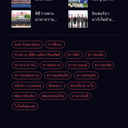
ศักยภาพ
กำนัน ผู้ใหญ่
เยาวชน ผ่าน
บ้านยอดเยี่ยม
พิธีวางพวง
อินฟอร์มา
กิจกรรม OR
มอบแหนบ
มาลาถวาย
มาร์เก็ตส์ ผนึก
Futsal Clinic
ทองคำ
ราชสักการะ
เครือข่าย
“รางวัล
เนื่องในวันรพี
ธุรกิจท่อง
เกียรติยศแห่ง
ประจำปี
เที่ยว-บริการ
การเสียสละ”
2569 และ
จัด Food &
Anti-Fake News
การศึกษา
การแข่งขัน
Hospitality
ขายบ้าน-ที่ดิน-อสังหาริมทรัพย์
ข่าวกีฬา
ข่าวบันเทิง
ฟุตบอลวันรพี
Thailand
เพื่อเชื่อม
2026 เชื่อม 4
ข่าวประจำวัน
ข่าวพลังงาน
ข่าวยานยนต์
ข่าวรอบทิศ
ความสัมพันธ์
งานใหญ่
อันดีของ
สร้างโอกาส
ข่าวรับสมัตรงาน
ข่าวเด่นท้องถิ่น
ข่าวเศรษฐกิจ
หน่วยงานใน
ธุรกิจครบ
กระบวนการ
วงจร ด้วยครับ
คลิปข่าว youtube
ติดต่อเรา
ท่องเที่ยวตามใจ
ยุติธรรม
พัฒนาท้องถิ่น
อัพเดทหนังใหม่
แวดวงไอที
ไฮไลท์ฟุตบอล