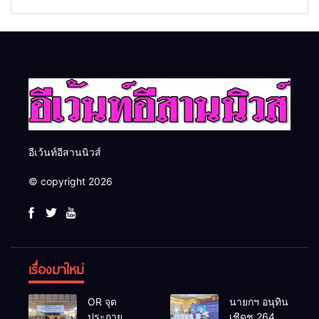
2569 และการแข่งขันฟุตบอล
Food & Hospitality Thailand
วันรพี เพื่อเชื่อมความสัมพันธ์
2026 เชื่อม 4 งานใหญ่ สร้าง
อันดีของหน่วยงานใน
โอกาสธุรกิจครบวงจร ด้วย
กระบวนการยุติธรรม
ครับ
อีเว้นท์อีสานนิวส์
© copyright 2026
เรื่องมาใหม่
OR จุด
นายกฯ อนุทิน
ประกาย
เชิดชู 264