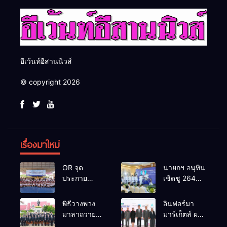
อีเว้นท์อีสานนิวส์
© copyright 2026
เรื่องมาใหม่
OR จุด
นายกฯ อนุทิน
ประกาย
เชิดชู 264
ศักยภาพ
กำนัน ผู้ใหญ่
เยาวชน ผ่าน
บ้านยอดเยี่ยม
พิธีวางพวง
อินฟอร์มา
กิจกรรม OR
มอบแหนบ
มาลาถวาย
มาร์เก็ตส์ ผนึก
Futsal Clinic
ทองคำ
ราชสักการะ
เครือข่าย