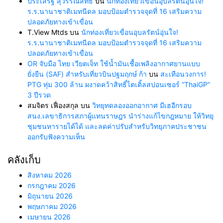
ประเสริฐ สุวรรณสิทธิ์
บน
นักท่องเที่ยวเขื่อนอุบลรัตน์อุ่นใจ!
ร.ร.นานาชาติเมทนีดล มอบป้อมตำรวจจุดที่ 16 เสริมความ
ปลอดภัยทางเข้าเขื่อน
T.View Mtds
บน
นักท่องเที่ยวเขื่อนอุบลรัตน์อุ่นใจ!
ร.ร.นานาชาติเมทนีดล มอบป้อมตำรวจจุดที่ 16 เสริมความ
ปลอดภัยทางเข้าเขื่อน
OR จับมือ ไทย เวียตเจ็ท ใช้น้ำมันเชื้อเพลิงอากาศยานแบบ
ยั่งยืน (SAF) สำหรับเที่ยวบินปฐมฤกษ์ ก้า
บน
สะเทือนวงการ!
PTG ทุ่ม 300 ล้าน ผงาดคว้าสิทธิ์ไตเติ้ลสปอนเซอร์ “ThaiGP”
3 ปีรวด
สมจิตร เฟื่องสกุล
บน
วิทยุทดลองออกอากาศ มีเฮอีกรอบ
สนง.เลขาธิการสภาผู้แทนราษฎร นำร่างแก้ไขกฎหมาย ให้วิทยุ
ชุมชนหารายได้ได้ และลดค่าปรับสำหรับวิทยุภาคประชาชน
ออกรับฟังความเห็น
คลังเก็บ
สิงหาคม 2026
กรกฎาคม 2026
มิถุนายน 2026
พฤษภาคม 2026
เมษายน 2026