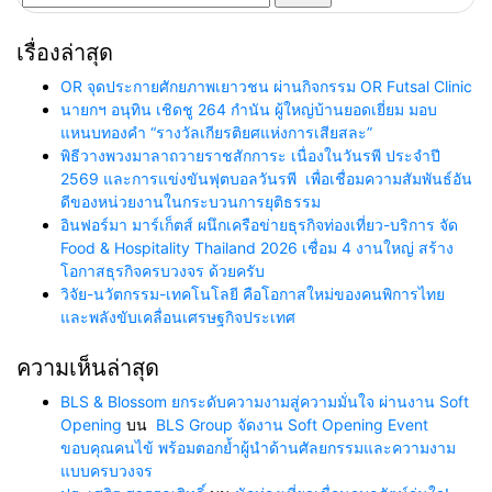
สำหรับ:
เรื่องล่าสุด
OR จุดประกายศักยภาพเยาวชน ผ่านกิจกรรม OR Futsal Clinic
นายกฯ อนุทิน เชิดชู 264 กำนัน ผู้ใหญ่บ้านยอดเยี่ยม มอบ
แหนบทองคำ “รางวัลเกียรติยศแห่งการเสียสละ”
พิธีวางพวงมาลาถวายราชสักการะ เนื่องในวันรพี ประจำปี
2569 และการแข่งขันฟุตบอลวันรพี เพื่อเชื่อมความสัมพันธ์อัน
ดีของหน่วยงานในกระบวนการยุติธรรม
อินฟอร์มา มาร์เก็ตส์ ผนึกเครือข่ายธุรกิจท่องเที่ยว-บริการ จัด
Food & Hospitality Thailand 2026 เชื่อม 4 งานใหญ่ สร้าง
โอกาสธุรกิจครบวงจร ด้วยครับ
วิจัย-นวัตกรรม-เทคโนโลยี คือโอกาสใหม่ของคนพิการไทย
และพลังขับเคลื่อนเศรษฐกิจประเทศ
ความเห็นล่าสุด
BLS & Blossom ยกระดับความงามสู่ความมั่นใจ ผ่านงาน Soft
Opening
บน
BLS Group จัดงาน Soft Opening Event
ขอบคุณคนไข้ พร้อมตอกย้ำผู้นำด้านศัลยกรรมและความงาม
แบบครบวงจร