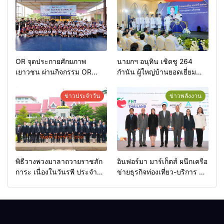
OR จุดประกายศักยภาพ
นายกฯ อนุทิน เชิดชู 264
เยาวชน ผ่านกิจกรรม OR
กำนัน ผู้ใหญ่บ้านยอดเยี่ยม
Futsal Clinic
มอบแหนบทองคำ “รางวัล
เกียรติยศแห่งการเสียสละ”
ข่าวประจำวัน
ข่าวพลังงาน
พิธีวางพวงมาลาถวายราชสัก
อินฟอร์มา มาร์เก็ตส์ ผนึกเครือ
การะ เนื่องในวันรพี ประจำปี
ข่ายธุรกิจท่องเที่ยว-บริการ จัด
2569 และการแข่งขันฟุตบอล
Food & Hospitality Thailand
วันรพี เพื่อเชื่อมความสัมพันธ์
2026 เชื่อม 4 งานใหญ่ สร้าง
อันดีของหน่วยงานใน
โอกาสธุรกิจครบวงจร ด้วย
กระบวนการยุติธรรม
ครับ